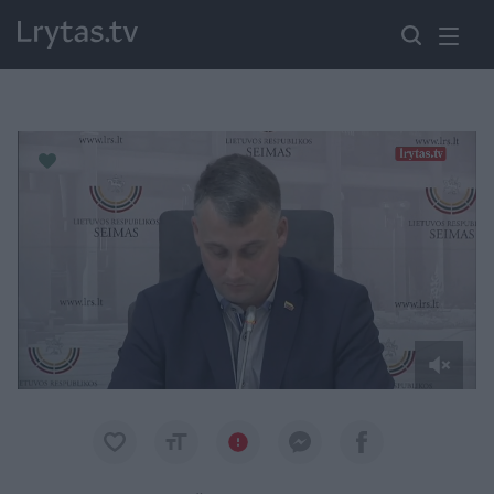
Paremkite Ukrainą