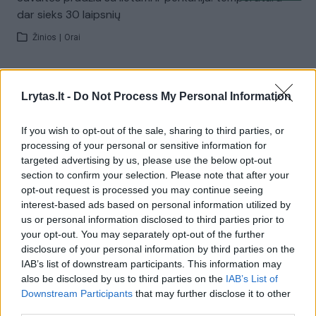
dar sieks 30 laipsnių
Žinios
|
Orai
Visi įrašai
Lrytas.lt -
Do Not Process My Personal Information
If you wish to opt-out of the sale, sharing to third parties, or
Žiūrimiausi įrašai
processing of your personal or sensitive information for
targeted advertising by us, please use the below opt-out
section to confirm your selection. Please note that after your
opt-out request is processed you may continue seeing
00:00:30
Vaizdai iš tragiškos avarijos Vilniaus r.: dviejų moterų ir
interest-based ads based on personal information utilized by
vaiko gyvybių išgelbėti nepavyko
us or personal information disclosed to third parties prior to
your opt-out. You may separately opt-out of the further
Žinios
|
Lietuvos diena
disclosure of your personal information by third parties on the
IAB’s list of downstream participants. This information may
also be disclosed by us to third parties on the
IAB’s List of
00:00:57
Savaitės vidurys nusimato karštas: temperatūra kils iki
Downstream Participants
that may further disclose it to other
32 laipsnių šilumos
third parties.