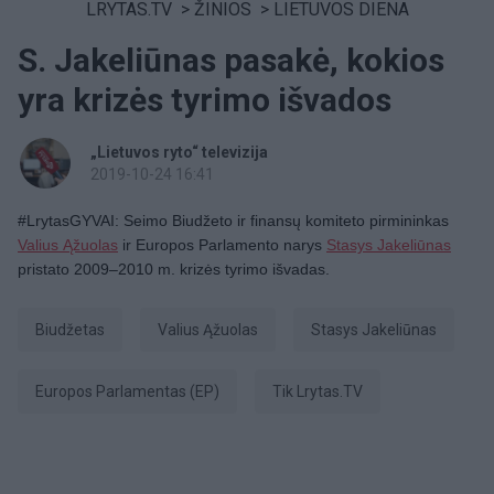
LRYTAS.TV
>
ŽINIOS
>
LIETUVOS DIENA
S. Jakeliūnas pasakė, kokios
yra krizės tyrimo išvados
„Lietuvos ryto“ televizija
2019-10-24 16:41
#LrytasGYVAI: Seimo Biudžeto ir finansų komiteto pirmininkas
Valius Ąžuolas
ir Europos Parlamento
narys
Stasys Jakeliūnas
pristato 2009–2010 m. krizės tyrimo išvadas.
biudžetas
Valius Ąžuolas
Stasys Jakeliūnas
Europos Parlamentas (EP)
tik Lrytas.TV