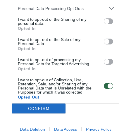
Žinios
|
Orai
Personal Data Processing Opt Outs
I want to opt-out of the Sharing of my
personal data.
00:15:54
V. Zalužno pasisakymą laiko bandymu įsitvirtinti
Opted In
Ukrainos politikoje: jis yra neteisus
I want to opt-out of the Sale of my
Laidos
|
Nauja diena
Personal Data.
Opted In
I want to opt-out of processing my
00:00:57
Sinoptikai atsakė, kokiais orais užbaigsime darbo
Personal Data for Targeted Advertising.
Opted In
savaitę: karščiai atsitrauks
I want to opt-out of Collection, Use,
Žinios
|
Orai
Retention, Sale, and/or Sharing of my
Personal Data that Is Unrelated with the
Purposes for which it was collected.
Opted Out
Visi įrašai
CONFIRM
Klausyk Lrytas.TV
Data Deletion
Data Access
Privacy Policy