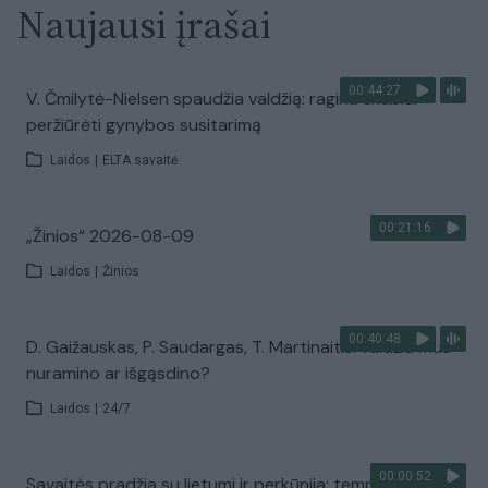
Naujausi įrašai
00:44:27
V. Čmilytė-Nielsen spaudžia valdžią: ragina skubiai
peržiūrėti gynybos susitarimą
Laidos
|
ELTA savaitė
00:21:16
„Žinios“ 2026-08-09
Laidos
|
Žinios
00:40:48
D. Gaižauskas, P. Saudargas, T. Martinaitis: valdžia mus
nuramino ar išgąsdino?
Laidos
|
24/7
00:00:52
Savaitės pradžia su lietumi ir perkūnija: temperatūra