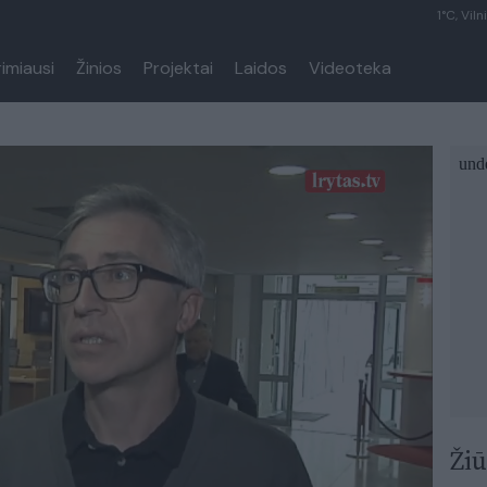
1°C, Viln
rimiausi
Žinios
Projektai
Laidos
Videoteka
Žiū