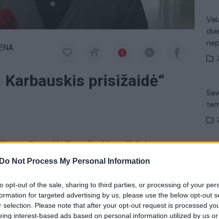
Vaiz
dvi
ne
IENA
. Karbauskis prisižaidė“
Sav
tem
a
Viktoro Pranckiečio atšaukimo iš Seimo
Nuf
pžvalgininko T. Ignatavičiaus
komentaras.
Do Not Process My Personal Information
Vak
to opt-out of the sale, sharing to third parties, or processing of your per
Balsavimas
Komentaras
tik Lrytas.TV
formation for targeted advertising by us, please use the below opt-out s
r selection. Please note that after your opt-out request is processed y
Avar
eing interest-based ads based on personal information utilized by us or