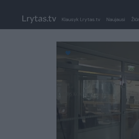
Klausyk Lrytas.tv
Naujausi
Žiū
Paremkite Ukrainą