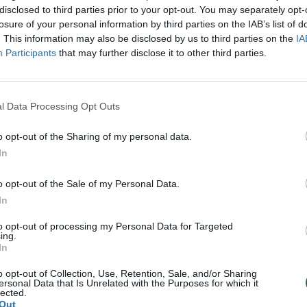
disclosed to third parties prior to your opt-out. You may separately opt-
aut
losure of your personal information by third parties on the IAB’s list of
Visi įrašai
. This information may also be disclosed by us to third parties on the
IA
Participants
that may further disclose it to other third parties.
0:57
00:42:12
aigsime
Karšta A. Kasparavičiaus ir Ž Pavilionio
diskusija: Rusija – Europos šeimos narė?
l Data Processing Opt Outs
Laidos
|
Lietuva tiesiogiai
o opt-out of the Sharing of my personal data.
In
2:33
00:04:00
dens
Kuprines pasvėrę specialistai įspėja apie
e:
pavojingą įprotį: tą daro daugiau nei pusė
o opt-out of the Sale of my Personal Data.
pradinukų
In
Žinios
|
Lietuvos diena
to opt-out of processing my Personal Data for Targeted
ing.
In
o opt-out of Collection, Use, Retention, Sale, and/or Sharing
TV
ersonal Data that Is Unrelated with the Purposes for which it
Visi įrašai
lected.
Out