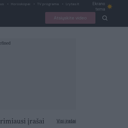
Ekrano
ius
Horoskopai
TV programa
Lrytas.lt
tema
Atsiųskite video
rimiausi įrašai
Visi įrašai