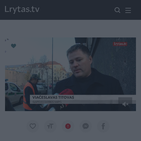
Paremkite Ukrainą