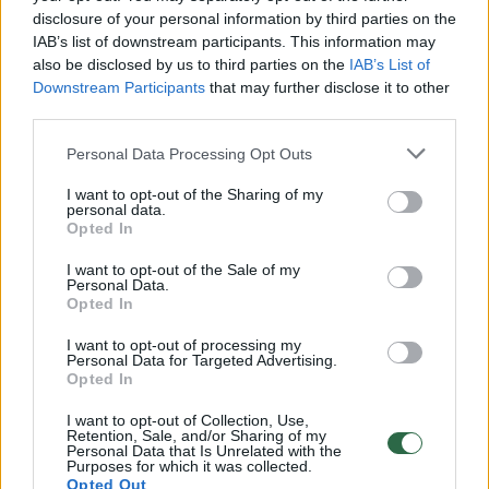
disclosure of your personal information by third parties on the
IAB’s list of downstream participants. This information may
00:00:30
also be disclosed by us to third parties on the
IAB’s List of
Vaizdai iš tragiškos avarijos Vilniaus r.: dviejų moterų ir
Downstream Participants
that may further disclose it to other
vaiko gyvybių išgelbėti nepavyko
third parties.
Žinios
|
Lietuvos diena
Personal Data Processing Opt Outs
I want to opt-out of the Sharing of my
00:00:57
Savaitės vidurys nusimato karštas: temperatūra kils iki
personal data.
Opted In
32 laipsnių šilumos
Žinios
|
Orai
I want to opt-out of the Sale of my
Personal Data.
Opted In
00:15:54
V. Zalužno pasisakymą laiko bandymu įsitvirtinti
I want to opt-out of processing my
Personal Data for Targeted Advertising.
Ukrainos politikoje: jis yra neteisus
Opted In
Laidos
|
Nauja diena
I want to opt-out of Collection, Use,
Retention, Sale, and/or Sharing of my
Personal Data that Is Unrelated with the
Purposes for which it was collected.
00:00:59
Nufilmavo, kaip patvino Vilniaus Vakarinis aplinkkelis:
Opted Out