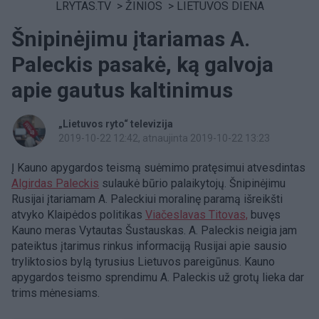
LRYTAS.TV
>
ŽINIOS
>
LIETUVOS DIENA
Šnipinėjimu įtariamas A.
Paleckis pasakė, ką galvoja
apie gautus kaltinimus
„Lietuvos ryto“ televizija
2019-10-22 12:42
, atnaujinta 2019-10-22 13:23
Į Kauno apygardos teismą suėmimo pratęsimui atvesdintas
Algirdas Paleckis
sulaukė būrio palaikytojų. Šnipinėjimu
Rusijai įtariamam A. Paleckiui moralinę paramą išreikšti
atvyko Klaipėdos politikas
Viačeslavas Titovas,
buvęs
Kauno meras Vytautas Šustauskas. A. Paleckis neigia jam
pateiktus įtarimus rinkus informaciją Rusijai apie sausio
tryliktosios bylą tyrusius Lietuvos pareigūnus. Kauno
apygardos teismo sprendimu A. Paleckis už grotų lieka dar
trims mėnesiams.