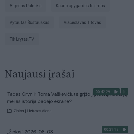
Algirdas Paleckis
Kauno apygardos teismas
Vytautas Šustauskas
Viačeslavas Titovas
tik Lrytas.TV
Naujausi įrašai
00:42:29
Tadas Gryn ir Toma Vaškevičiūtė grįžo į praeitį: kodėl jų
meilės istorija padėjo ekrane?
Žinios
|
Lietuvos diena
00:21:19
„Žinios“ 2026-08-08