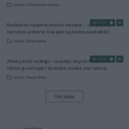
Laidos
|
Informacinis skydas
00:15:25
Ruošiantis naujiems mokslo metams – vaikų teisių
tarnybos primena: štai apie ką būtina pasikalbėti
Laidos
|
Nauja diena
00:14:33
Atliekų krizė nedingo – pradėjo skųstis Naujosios
Vilnios gyventojai: I. Budraitė atsakė, kas vyksta
Laidos
|
Nauja diena
Visi įrašai