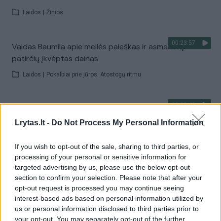
Laidos
|
Žinios
00:23:57
Vaidas Baumila apie meilės paieškas ir asmeninių
patirčių įkvėptas dainas
Laidos
|
Pokalbiai prie jūros. Atostogų ritmu
00:00:40
Dronai Vokietijoje kelia vis daugiau klausimų: du
pastebėti virš karinės bazės
Lrytas.lt -
Do Not Process My Personal Information
Žinios
|
Pasaulis
If you wish to opt-out of the sale, sharing to third parties, or
processing of your personal or sensitive information for
targeted advertising by us, please use the below opt-out
Visi įrašai
section to confirm your selection. Please note that after your
opt-out request is processed you may continue seeing
interest-based ads based on personal information utilized by
us or personal information disclosed to third parties prior to
Žiūrimiausi įrašai
your opt-out. You may separately opt-out of the further