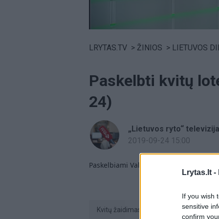
Volume
0%
LRYTAS.TV
>
ŽINIOS
>
LIETUVOS D
Paskelbti kvitų lo
24)
„Lietuvos ryto“ televizij
2019-09-24 15:00
Paskelbiami Valstybinės mokesčių inspekc
Lrytas.lt -
If you wish 
sensitive in
Kvitų žaidimas
confirm you