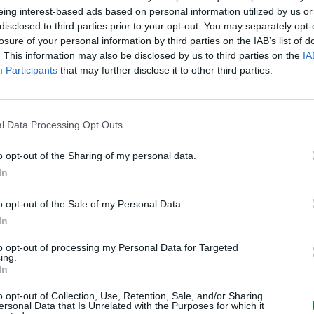
jau
eing interest-based ads based on personal information utilized by us or
disclosed to third parties prior to your opt-out. You may separately opt-
Pru
losure of your personal information by third parties on the IAB’s list of
. This information may also be disclosed by us to third parties on the
IA
Visi įrašai
Participants
that may further disclose it to other third parties.
0:57
00:42:12
aigsime
Karšta A. Kasparavičiaus ir Ž Pavilionio
l Data Processing Opt Outs
diskusija: Rusija – Europos šeimos narė?
Laidos
|
Lietuva tiesiogiai
o opt-out of the Sharing of my personal data.
In
2:33
00:04:00
dens
Kuprines pasvėrę specialistai įspėja apie
o opt-out of the Sale of my Personal Data.
e:
pavojingą įprotį: tą daro daugiau nei pusė
In
pradinukų
to opt-out of processing my Personal Data for Targeted
ing.
Žinios
|
Lietuvos diena
In
o opt-out of Collection, Use, Retention, Sale, and/or Sharing
ersonal Data that Is Unrelated with the Purposes for which it