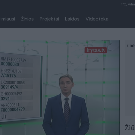
1°C, Viln
rimiausi
Žinios
Projektai
Laidos
Videoteka
Žiū