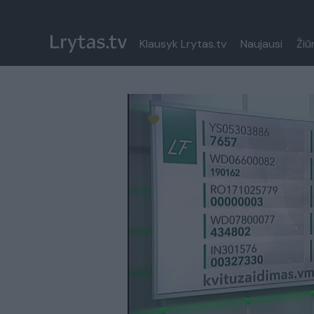
Klausyk Lrytas.tv
Naujausi
Žiū
Paremkite Ukrainą