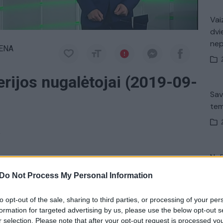
Vaiz
dvi
ne
IENA
terijos nugalėtojai (2019-09-
Sav
tem
a
Nuf
ijos kvitų loterijos laimingieji.
Vak
Do Not Process My Personal Information
to opt-out of the sale, sharing to third parties, or processing of your per
formation for targeted advertising by us, please use the below opt-out s
„Pa
r selection. Please note that after your opt-out request is processed y