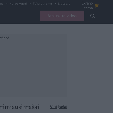
Ekrano
ius
Horoskopai
TV programa
Lrytas.lt
tema
Atsiųskite video
rimiausi įrašai
Visi įrašai