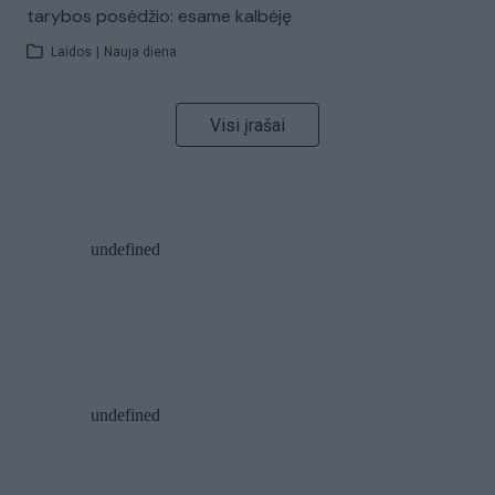
tarybos posėdžio: esame kalbėję
Laidos
|
Nauja diena
Visi įrašai