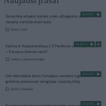
Naujausi įrašai
00:00:57
Sinoptikai atsakė, kokiais orais užbaigsime darbo
savaitę: karščiai atsitrauks
Žinios
|
Orai
00:42:12
Karšta A. Kasparavičiaus ir Ž Pavilionio diskusija: Rusija
– Europos šeimos narė?
Laidos
|
Lietuva tiesiogiai
00:02:33
Dėl rekordiškai žemo Dunojaus vandens lygio –
griežtos priemonės Vengrijoje: turistai įtūžę
Žinios
|
Pasaulis
00:04:00
Kuprines pasvėrę specialistai įspėja apie pavojingą