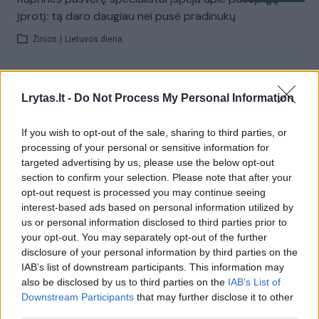
įprotį: tą daro daugiau nei pusė pradinukų
Žinios
|
Lietuvos diena
Visi įrašai
Lrytas.lt -
Do Not Process My Personal Information
If you wish to opt-out of the sale, sharing to third parties, or
Žiūrimiausi įrašai
processing of your personal or sensitive information for
targeted advertising by us, please use the below opt-out
section to confirm your selection. Please note that after your
opt-out request is processed you may continue seeing
00:00:30
Vaizdai iš tragiškos avarijos Vilniaus r.: dviejų moterų ir
interest-based ads based on personal information utilized by
vaiko gyvybių išgelbėti nepavyko
us or personal information disclosed to third parties prior to
your opt-out. You may separately opt-out of the further
Žinios
|
Lietuvos diena
disclosure of your personal information by third parties on the
IAB’s list of downstream participants. This information may
also be disclosed by us to third parties on the
IAB’s List of
00:00:57
Savaitės vidurys nusimato karštas: temperatūra kils iki
Downstream Participants
that may further disclose it to other
32 laipsnių šilumos
third parties.