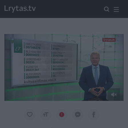
Paremkite Ukrainą