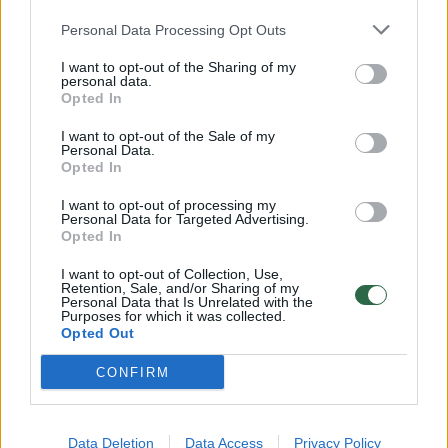
Žinios
|
Orai
Personal Data Processing Opt Outs
I want to opt-out of the Sharing of my
personal data.
00:00:59
Nufilmavo, kaip patvino Vilniaus Vakarinis aplinkkelis:
Opted In
vaizdas pribloškia
I want to opt-out of the Sale of my
Žinios
Personal Data.
|
Lietuvos diena
Opted In
I want to opt-out of processing my
00:00:55
Avarija Vilniuje: į stotelę įsirėžęs automobilis sužalojo
Personal Data for Targeted Advertising.
Opted In
dvi moteris
I want to opt-out of Collection, Use,
Žinios
|
Lietuvos diena
Retention, Sale, and/or Sharing of my
Personal Data that Is Unrelated with the
Purposes for which it was collected.
Opted Out
Visi įrašai
CONFIRM
Klausyk Lrytas.TV
Data Deletion
Data Access
Privacy Policy