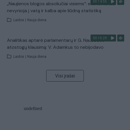
00:14:55
„Naujienos blogos absoliučiai visiems“: ekonomistas
nevynioja į vatą ir kalba apie liūdną statistiką
Laidos
|
Nauja diena
00:10:29
Analitikas aptarė parlamentarų ir G. Nausėdos
atostogų klausimą: V. Adamkus to nebijodavo
Laidos
|
Nauja diena
Visi įrašai