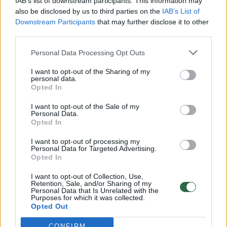
IAB’s list of downstream participants. This information may
vaikus: jiems kilusi grėsmė
also be disclosed by us to third parties on the
IAB’s List of
Downstream Participants
that may further disclose it to other
Žinios
|
Lietuvos diena
third parties.
Personal Data Processing Opt Outs
00:00:30
Vaizdai iš tragiškos avarijos Vilniaus r.: dviejų moterų ir
vaiko gyvybių išgelbėti nepavyko
I want to opt-out of the Sharing of my
personal data.
Žinios
Opted In
|
Lietuvos diena
I want to opt-out of the Sale of my
Personal Data.
00:00:59
Nufilmavo, kaip patvino Vilniaus Vakarinis aplinkkelis:
Opted In
vaizdas pribloškia
I want to opt-out of processing my
Personal Data for Targeted Advertising.
Žinios
|
Lietuvos diena
Opted In
I want to opt-out of Collection, Use,
00:02:01
Retention, Sale, and/or Sharing of my
„Pagarba pirmajai premjerei“: pasidalijo jautriais
Personal Data that Is Unrelated with the
prisiminimais apie Kazimierą Prunskienę
Purposes for which it was collected.
Opted Out
Žinios
|
Lietuvos diena
CONFIRM