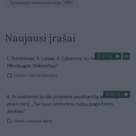
Vyriausioji rinkimų komisija (VRK)
Naujausi įrašai
00:41:28
L. Kontrimas, A. Lašas, A. Lyberytė: ko nesupranta
Mindaugas Sinkevičius?
Laidos
|
Lietuva tiesiogiai
00:05:25
K. Prunskienės brolis prisiminė jaudinančią akimirką
prieš mirtį: „Tai buvo simbolinis mūsų pagerbimo
ženklas“
Žinios
|
Lietuvos diena