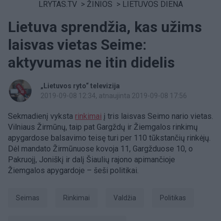
LRYTAS.TV
>
ŽINIOS
>
LIETUVOS DIENA
Lietuva sprendžia, kas užims
laisvas vietas Seime:
aktyvumas ne itin didelis
„Lietuvos ryto“ televizija
2019-09-08 12:34
, atnaujinta 2019-09-08 17:56
Sekmadienį vyksta
rinkimai
į tris laisvas Seimo nario vietas.
Vilniaus Žirmūnų, taip pat Gargždų ir Žiemgalos rinkimų
apygardose balsavimo teisę turi per 110 tūkstančių rinkėjų.
Dėl mandato Žirmūnuose kovoja 11, Gargžduose 10, o
Pakruojį, Joniškį ir dalį Šiaulių rajono apimančioje
Žiemgalos apygardoje – šeši politikai.
Seimas
Rinkimai
valdžia
politikas