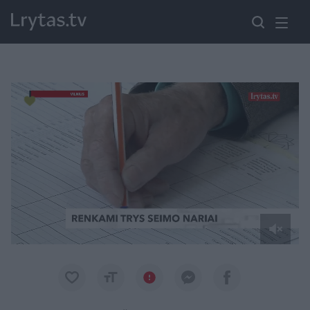
Paremkite Ukrainą