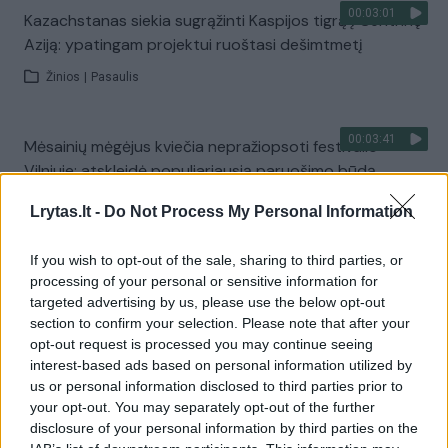
00:03:01
Kazachstanas siekia sugrąžinti Kaspijos tigrą į Centrinę
Aziją: ypatingam projektui ruoštasi dešimtmetį
Žinios
|
Pasaulis
00:03:41
Mėsainių mėgėjus kviečia nepražiopsoti festivalio
Vilniuje: atskleidė populiariausią paruošimo būdą
Žinios
|
Lietuvos diena
Lrytas.lt -
Do Not Process My Personal Information
If you wish to opt-out of the sale, sharing to third parties, or
Visi įrašai
processing of your personal or sensitive information for
targeted advertising by us, please use the below opt-out
section to confirm your selection. Please note that after your
opt-out request is processed you may continue seeing
Žiūrimiausi įrašai
interest-based ads based on personal information utilized by
us or personal information disclosed to third parties prior to
your opt-out. You may separately opt-out of the further
disclosure of your personal information by third parties on the
00:00:49
Pateikė daugiau detalių apie iš tėvų paimtus šešis