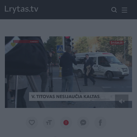
Paremkite Ukrainą