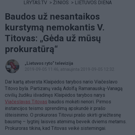
LRYTAS.TV
>
ŽINIOS
>
LIETUVOS DIENA
Baudos už nesantaikos
kurstymą nemokantis V.
Titovas: „Gėda už mūsų
prokuratūrą“
„Lietuvos ryto“ televizija
2019-09-05 11:46
, atnaujinta 2019-09-05 12:32
Dar kartą atversta Klaipėdos tarybos nario Viačeslavo
Titovo byla. Partizanų vadą Adolfą Ramanauską-Vanagą
civilių žudiku išvadinęs Klaipėdos tarybos narys
Viačeslavas Titovas
baudos mokėti nenori. Pirmos
instancijos teismo sprendimą apskundė ir prašo
išteisinimo. O prokuroras Titovui prašo skirti griežtesnę
bausmę – lygtinį laisvės atėmimą beveik dviems metams.
Prokuroras tikina, kad Titovas veikė sistemingai.