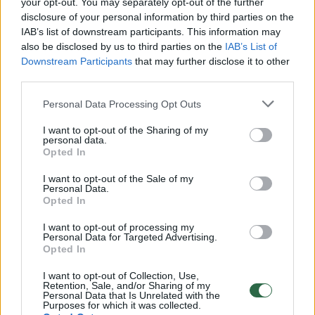
Žiūrimiausi įrašai
your opt-out. You may separately opt-out of the further
disclosure of your personal information by third parties on the
IAB’s list of downstream participants. This information may
also be disclosed by us to third parties on the
IAB’s List of
00:00:30
Vaizdai iš tragiškos avarijos Vilniaus r.: dviejų moterų ir
Downstream Participants
that may further disclose it to other
vaiko gyvybių išgelbėti nepavyko
third parties.
Žinios
|
Lietuvos diena
Personal Data Processing Opt Outs
I want to opt-out of the Sharing of my
00:00:57
personal data.
Savaitės vidurys nusimato karštas: temperatūra kils iki
Opted In
32 laipsnių šilumos
I want to opt-out of the Sale of my
Žinios
|
Orai
Personal Data.
Opted In
00:15:54
I want to opt-out of processing my
V. Zalužno pasisakymą laiko bandymu įsitvirtinti
Personal Data for Targeted Advertising.
Ukrainos politikoje: jis yra neteisus
Opted In
Laidos
|
Nauja diena
I want to opt-out of Collection, Use,
Retention, Sale, and/or Sharing of my
Personal Data that Is Unrelated with the
Purposes for which it was collected.
00:00:57