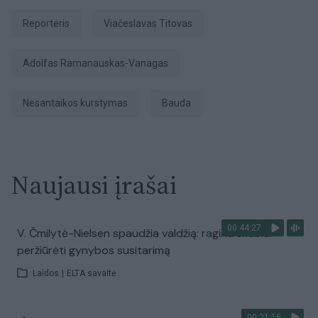
Reporteris
Viačeslavas Titovas
Adolfas Ramanauskas-Vanagas
nesantaikos kurstymas
Bauda
Naujausi įrašai
00:44:27
V. Čmilytė-Nielsen spaudžia valdžią: ragina skubiai
peržiūrėti gynybos susitarimą
Laidos
|
ELTA savaitė
00:21:16