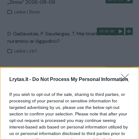
„Žinios“ 2026-08-09
Laidos
|
Žinios
00:40:48
D. Gaižauskas, P. Saudargas, T. Martinaitis: valdžia mus
nuramino ar išgąsdino?
Laidos
|
24/7
00:00:52
Savaitės pradžia su lietumi ir perkūnija: temperatūra
Lrytas.lt -
Do Not Process My Personal Information
dar sieks 30 laipsnių
Žinios
|
Orai
If you wish to opt-out of the sale, sharing to third parties, or
processing of your personal or sensitive information for
targeted advertising by us, please use the below opt-out
Visi įrašai
section to confirm your selection. Please note that after your
opt-out request is processed you may continue seeing
interest-based ads based on personal information utilized by
us or personal information disclosed to third parties prior to