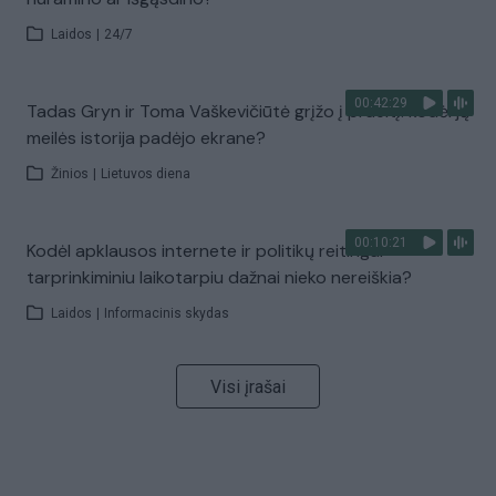
Laidos
|
24/7
00:42:29
Tadas Gryn ir Toma Vaškevičiūtė grįžo į praeitį: kodėl jų
meilės istorija padėjo ekrane?
Žinios
|
Lietuvos diena
00:10:21
Kodėl apklausos internete ir politikų reitingai
tarprinkiminiu laikotarpiu dažnai nieko nereiškia?
Laidos
|
Informacinis skydas
Visi įrašai