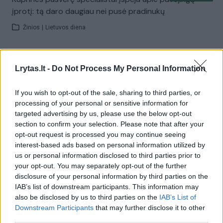
įprotį: tą daro daugiau nei pusė pradinukų
Žinios
|
Lietuvos diena
Visi įrašai
Lrytas.lt -
Do Not Process My Personal Information
If you wish to opt-out of the sale, sharing to third parties, or
Žiūrimiausi įrašai
processing of your personal or sensitive information for
targeted advertising by us, please use the below opt-out
section to confirm your selection. Please note that after your
opt-out request is processed you may continue seeing
00:00:30
Vaizdai iš tragiškos avarijos Vilniaus r.: dviejų moterų ir
interest-based ads based on personal information utilized by
vaiko gyvybių išgelbėti nepavyko
us or personal information disclosed to third parties prior to
your opt-out. You may separately opt-out of the further
Žinios
|
Lietuvos diena
disclosure of your personal information by third parties on the
IAB’s list of downstream participants. This information may
also be disclosed by us to third parties on the
IAB’s List of
00:00:57
Savaitės vidurys nusimato karštas: temperatūra kils iki
Downstream Participants
that may further disclose it to other
32 laipsnių šilumos
third parties.