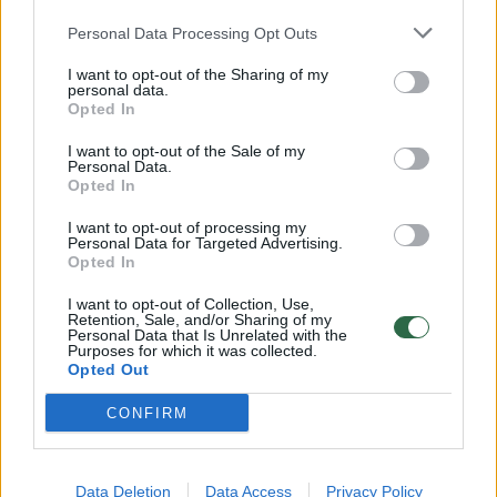
Žinios
|
Orai
Personal Data Processing Opt Outs
I want to opt-out of the Sharing of my
personal data.
00:00:59
Nufilmavo, kaip patvino Vilniaus Vakarinis aplinkkelis:
Opted In
vaizdas pribloškia
I want to opt-out of the Sale of my
Žinios
Personal Data.
|
Lietuvos diena
Opted In
I want to opt-out of processing my
00:00:55
Avarija Vilniuje: į stotelę įsirėžęs automobilis sužalojo
Personal Data for Targeted Advertising.
Opted In
dvi moteris
I want to opt-out of Collection, Use,
Žinios
|
Lietuvos diena
Retention, Sale, and/or Sharing of my
Personal Data that Is Unrelated with the
Purposes for which it was collected.
Opted Out
Visi įrašai
CONFIRM
Klausyk Lrytas.TV
Data Deletion
Data Access
Privacy Policy