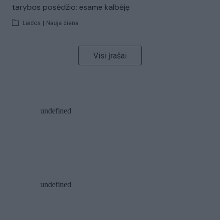
tarybos posėdžio: esame kalbėję
Laidos
|
Nauja diena
Visi įrašai