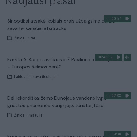
Naujausi įrašai
00:00:57
Sinoptikai atsakė, kokiais orais užbaigsime darbo
savaitę: karščiai atsitrauks
Žinios
|
Orai
00:42:12
Karšta A. Kasparavičiaus ir Ž Pavilionio diskusija: Rusija
– Europos šeimos narė?
Laidos
|
Lietuva tiesiogiai
00:02:33
Dėl rekordiškai žemo Dunojaus vandens lygio –
griežtos priemonės Vengrijoje: turistai įtūžę
Žinios
|
Pasaulis
00:04:00
Kuprines pasvėrę specialistai įspėja apie pavojingą