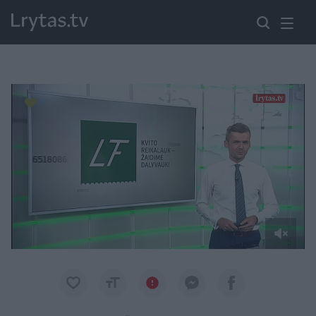
Paremkite Ukrainą