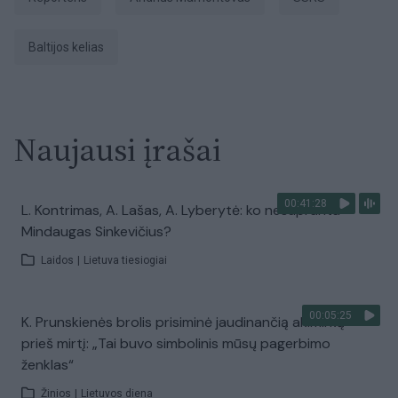
Baltijos kelias
Naujausi įrašai
00:41:28
L. Kontrimas, A. Lašas, A. Lyberytė: ko nesupranta
Mindaugas Sinkevičius?
Laidos
|
Lietuva tiesiogiai
00:05:25
K. Prunskienės brolis prisiminė jaudinančią akimirką
prieš mirtį: „Tai buvo simbolinis mūsų pagerbimo
ženklas“
Žinios
|
Lietuvos diena