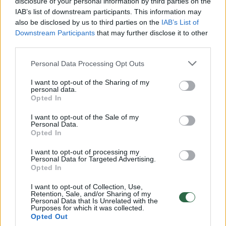
disclosure of your personal information by third parties on the
IAB’s list of downstream participants. This information may
00:00:49
Pateikė daugiau detalių apie iš tėvų paimtus šešis
also be disclosed by us to third parties on the
IAB’s List of
vaikus: jiems kilusi grėsmė
Downstream Participants
that may further disclose it to other
third parties.
Žinios
|
Lietuvos diena
Personal Data Processing Opt Outs
00:00:30
Vaizdai iš tragiškos avarijos Vilniaus r.: dviejų moterų ir
I want to opt-out of the Sharing of my
personal data.
vaiko gyvybių išgelbėti nepavyko
Opted In
Žinios
|
Lietuvos diena
I want to opt-out of the Sale of my
Personal Data.
Opted In
00:00:59
Nufilmavo, kaip patvino Vilniaus Vakarinis aplinkkelis:
I want to opt-out of processing my
vaizdas pribloškia
Personal Data for Targeted Advertising.
Opted In
Žinios
|
Lietuvos diena
I want to opt-out of Collection, Use,
Retention, Sale, and/or Sharing of my
Personal Data that Is Unrelated with the
00:02:01
„Pagarba pirmajai premjerei“: pasidalijo jautriais
Purposes for which it was collected.
Opted Out
prisiminimais apie Kazimierą Prunskienę