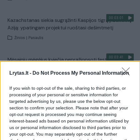
00:03:01
Kazachstanas siekia sugrąžinti Kaspijos tigrą į Centrinę
Aziją: ypatingam projektui ruoštasi dešimtmetį
Žinios
|
Pasaulis
00:03:41
Mėsainių mėgėjus kviečia nepražiopsoti festivalio
Vilniuje: atskleidė populiariausią paruošimo būdą
Lrytas.lt -
Do Not Process My Personal Information
Žinios
|
Lietuvos diena
If you wish to opt-out of the sale, sharing to third parties, or
processing of your personal or sensitive information for
Visi įrašai
targeted advertising by us, please use the below opt-out
section to confirm your selection. Please note that after your
opt-out request is processed you may continue seeing
interest-based ads based on personal information utilized by
Žiūrimiausi įrašai
us or personal information disclosed to third parties prior to
your opt-out. You may separately opt-out of the further