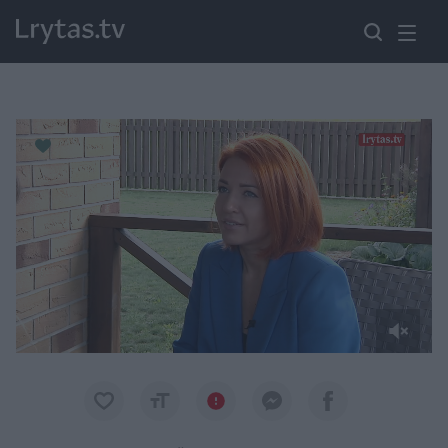
Paremkite Ukrainą