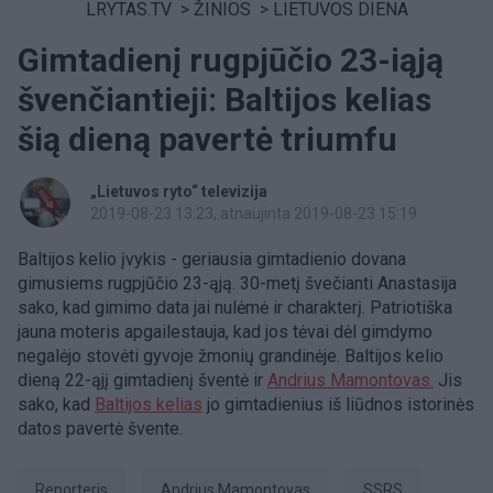
LRYTAS.TV
>
ŽINIOS
>
LIETUVOS DIENA
Gimtadienį rugpjūčio 23-iąją
švenčiantieji: Baltijos kelias
šią dieną pavertė triumfu
„Lietuvos ryto“ televizija
2019-08-23 13:23
, atnaujinta 2019-08-23 15:19
Baltijos kelio įvykis - geriausia gimtadienio dovana
gimusiems rugpjūčio 23-ąją. 30-metį švečianti Anastasija
sako, kad gimimo data jai nulėmė ir charakterį. Patriotiška
jauna moteris apgailestauja, kad jos tėvai dėl gimdymo
negalėjo stovėti gyvoje žmonių grandinėje. Baltijos kelio
dieną 22-ąjį gimtadienį šventė ir
Andrius Mamontovas.
Jis
sako, kad
Baltijos kelias
jo gimtadienius iš liūdnos istorinės
datos pavertė švente.
Reporteris
Andrius Mamontovas
SSRS