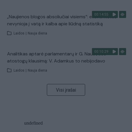
00:14:55
„Naujienos blogos absoliučiai visiems“: ekonomistas
nevynioja į vatą ir kalba apie liūdną statistiką
Laidos
|
Nauja diena
00:10:29
Analitikas aptarė parlamentarų ir G. Nausėdos
atostogų klausimą: V. Adamkus to nebijodavo
Laidos
|
Nauja diena
Visi įrašai