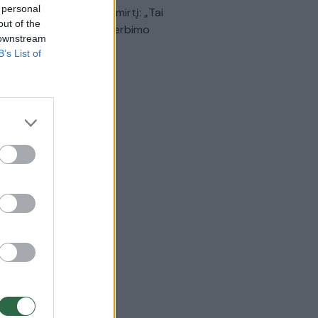
 personal
dinančią akimirką prieš mirtį: „Tai
out of the
o simbolinis mūsų pagerbimo
 downstream
klas“
B’s List of
Žinios
|
Lietuvos diena