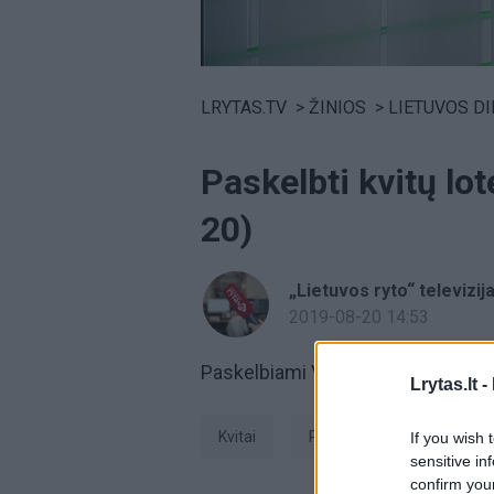
Volume
0%
LRYTAS.TV
>
ŽINIOS
>
LIETUVOS D
Paskelbti kvitų lo
20)
„Lietuvos ryto“ televizij
2019-08-20 14:53
Paskelbiami Valstybinės mokesčių i
Lrytas.lt -
kvitai
pirkinių kvitai
Kvitų
If you wish 
sensitive in
confirm you