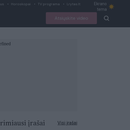
Ekrano
ius
Horoskopai
TV programa
Lrytas.lt
tema
Atsiųskite video
rimiausi įrašai
Visi įrašai