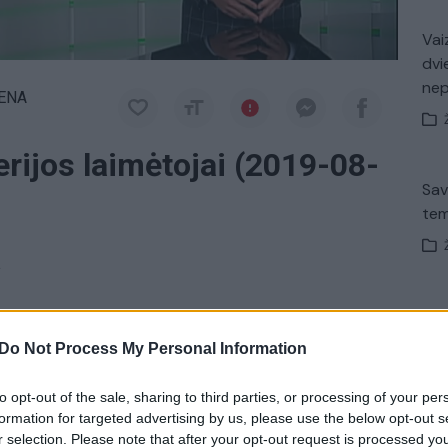
Vaiz
dvi
ne
IENA
terijos laimėtojai (2019-08-
Sav
tem
a
Nuf
nspekcijos kvitų loterijos laimingieji.
Vak
Do Not Process My Personal Information
 žaidimas
Valstybinė mokesčių inspekcija (VMI)
to opt-out of the sale, sharing to third parties, or processing of your per
formation for targeted advertising by us, please use the below opt-out s
r selection. Please note that after your opt-out request is processed y
K. 