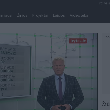
1°C, Viln
rimiausi
Žinios
Projektai
Laidos
Videoteka
Žiū