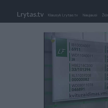
Klausyk Lrytas.tv
Naujausi
Žiū
Paremkite Ukrainą