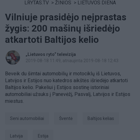
LRYTAS.TV
>
ŽINIOS
>
LIETUVOS DIENA
Vilniuje prasidėjo neįprastas
žygis: 200 mašinų išriedėjo
atkartoti Baltijos kelio
„Lietuvos ryto“ televizija
2019-08-18 11:49
, atnaujinta 2019-08-18 12:43
Beveik du šimtai automobilių ir motociklų iš Lietuvos,
Latvijos ir Estijos nuo katedros aikštės išriedėjo atkartoti
Baltijos kelio. Pakeliui į Estijos sostinę istoriniai
automobiliai užsuks į Panevėžį, Pasvalį, Latvijos ir Estijos
miestus.
seni automobiliai
Šventė
Baltijos kelias
Latvija
Estija