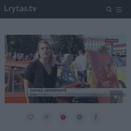
Paremkite Ukrainą