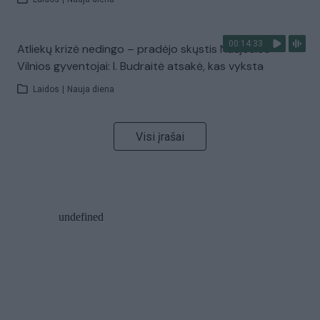
00:14:33
Atliekų krizė nedingo – pradėjo skųstis Naujosios
Vilnios gyventojai: I. Budraitė atsakė, kas vyksta
Laidos
|
Nauja diena
Visi įrašai