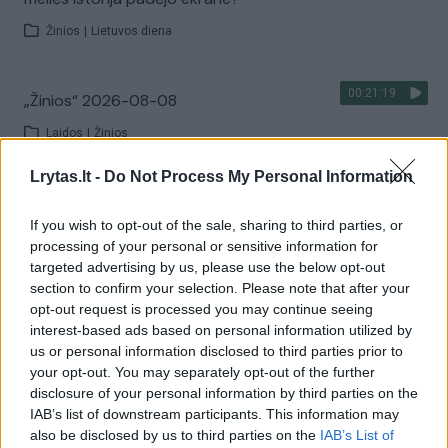
Žinios
|
Lietuvos diena
00:21:19
„Žinios“ 2026-08-08
Laidos
|
Žinios
Lrytas.lt -
Do Not Process My Personal Information
Visi įrašai
If you wish to opt-out of the sale, sharing to third parties, or
processing of your personal or sensitive information for
targeted advertising by us, please use the below opt-out
Žiūrimiausi įrašai
section to confirm your selection. Please note that after your
opt-out request is processed you may continue seeing
interest-based ads based on personal information utilized by
us or personal information disclosed to third parties prior to
00:00:30
Vaizdai iš tragiškos avarijos Vilniaus r.: dviejų moterų ir
your opt-out. You may separately opt-out of the further
vaiko gyvybių išgelbėti nepavyko
disclosure of your personal information by third parties on the
IAB’s list of downstream participants. This information may
Žinios
|
Lietuvos diena
also be disclosed by us to third parties on the
IAB’s List of