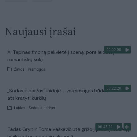
Naujausi įrašai
00:02:08
A. Tapinas žmoną pakvietė į sceną: pora leidosi į
romantišką šokį
Žinios
|
Pramogos
00:22:28
„Sodas ir daržas“ laidoje – veiksmingas būdas
atsikratyti kurklių
Laidos
|
Sodas ir daržas
00:42:29
Tadas Gryn ir Toma Vaškevičiūtė grįžo į praeitį: kodėl jų
meilės istorija padėjo ekrane?