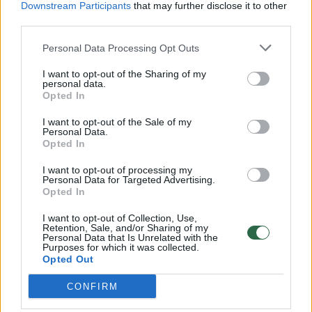
Downstream Participants
that may further disclose it to other
third parties.
00:00:57
Savaitės vidurys nusimato karštas: temperatūra kils iki
32 laipsnių šilumos
Personal Data Processing Opt Outs
Žinios
|
Orai
I want to opt-out of the Sharing of my
personal data.
Opted In
00:15:54
V. Zalužno pasisakymą laiko bandymu įsitvirtinti
I want to opt-out of the Sale of my
Personal Data.
Ukrainos politikoje: jis yra neteisus
Opted In
Laidos
|
Nauja diena
I want to opt-out of processing my
Personal Data for Targeted Advertising.
Opted In
00:00:57
Sinoptikai atsakė, kokiais orais užbaigsime darbo
I want to opt-out of Collection, Use,
savaitę: karščiai atsitrauks
Retention, Sale, and/or Sharing of my
Personal Data that Is Unrelated with the
Žinios
|
Orai
Purposes for which it was collected.
Opted Out
CONFIRM
Visi įrašai