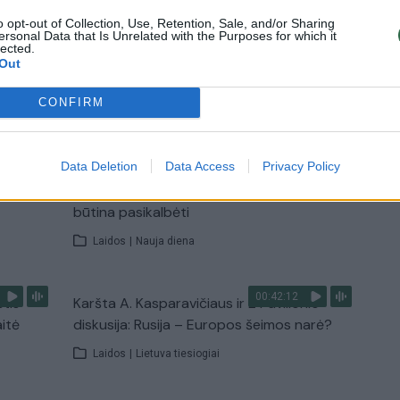
Žinios
|
Lietuvos diena
o opt-out of Collection, Use, Retention, Sale, and/or Sharing
ersonal Data that Is Unrelated with the Purposes for which it
lected.
Out
TV
CONFIRM
Visi įrašai
00:15:25
Data Deletion
Data Access
Privacy Policy
ų
Ruošiantis naujiems mokslo metams –
ažnai
vaikų teisių tarnybos primena: štai apie ką
būtina pasikalbėti
Laidos
|
Nauja diena
00:42:12
stis
Karšta A. Kasparavičiaus ir Ž Pavilionio
aitė
diskusija: Rusija – Europos šeimos narė?
Laidos
|
Lietuva tiesiogiai