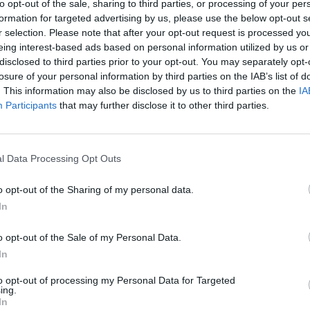
ų pasiaiškinimo.
to opt-out of the sale, sharing to third parties, or processing of your per
įsit
formation for targeted advertising by us, please use the below opt-out s
net
r selection. Please note that after your opt-out request is processed y
Korupcija
Teismų korupcijos skandalas
eing interest-based ads based on personal information utilized by us or
disclosed to third parties prior to your opt-out. You may separately opt-
losure of your personal information by third parties on the IAB’s list of
. This information may also be disclosed by us to third parties on the
IA
Participants
that may further disclose it to other third parties.
Visi įrašai
l Data Processing Opt Outs
2:40
00:03:52
mai –
Liūdna vyresnio amžiaus dirbančiųjų
nenori:
kasdienybė – priekabiavimas, patyčios ir
o opt-out of the Sharing of my personal data.
užgaulūs įvardžiai
In
Žinios
|
Lietuvos diena
o opt-out of the Sale of my Personal Data.
In
0:29
00:02:08
mas
Aukštaitijos pučiamųjų orkestras
to opt-out of processing my Personal Data for Targeted
3
Nyderlanduose apgynė čempionų vardą
ing.
In