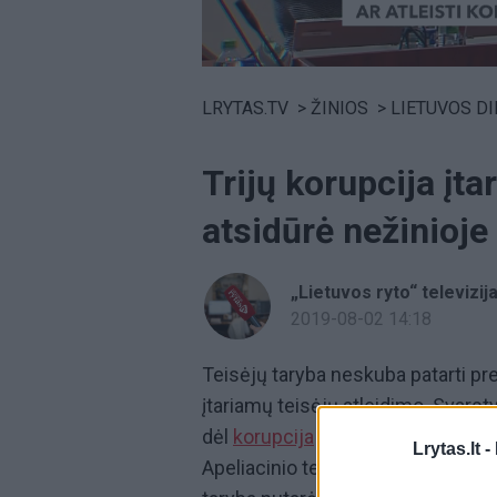
Volume
0%
LRYTAS.TV
>
ŽINIOS
>
LIETUVOS D
Trijų korupcija įta
atsidūrė nežinioje
„Lietuvos ryto“ televizij
2019-08-02 14:18
Teisėjų taryba neskuba patarti pre
įtariamų teisėjų atleidimo. Svars
dėl
korupcija
įtariamų Aukščiausio
Lrytas.lt -
Apeliacinio teismo teisėjų Valdim