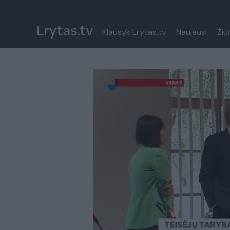
Klausyk Lrytas.tv
Naujausi
Žiū
Paremkite Ukrainą