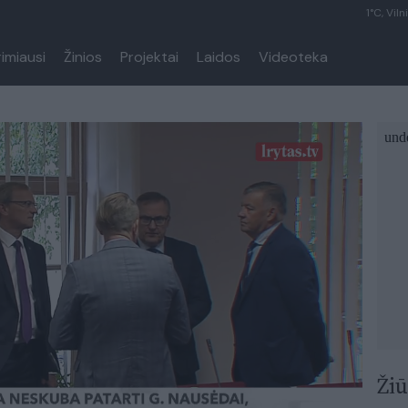
1°C, Viln
rimiausi
Žinios
Projektai
Laidos
Videoteka
Žiū