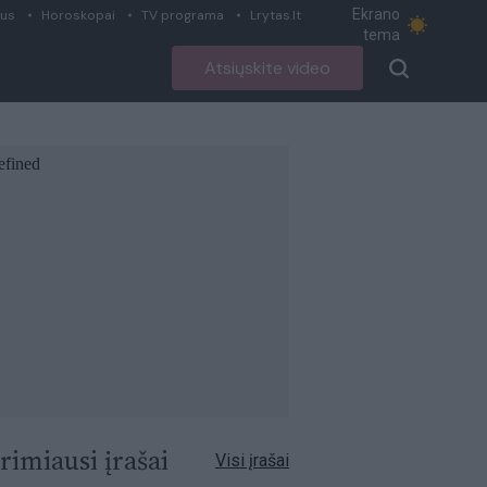
Ekrano
ius
Horoskopai
TV programa
Lrytas.lt
tema
Atsiųskite video
rimiausi įrašai
Visi įrašai