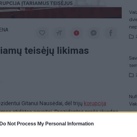
Vaiz
dvi
ne
IENA
riamų teisėjų likimas
Sav
tem
a
Nuf
zidentui Gitanui Nausėdai, dėl trijų
korupcija
Vak
tymas atidėtas savaitei. Prezidentas prašė išvados
jo Teismo teisėjo Egidijaus Laužiko, bei
Do Not Process My Personal Information
aro Bavėjano ir Konstantino Gurino. Tačiau Teisėjų
V. 