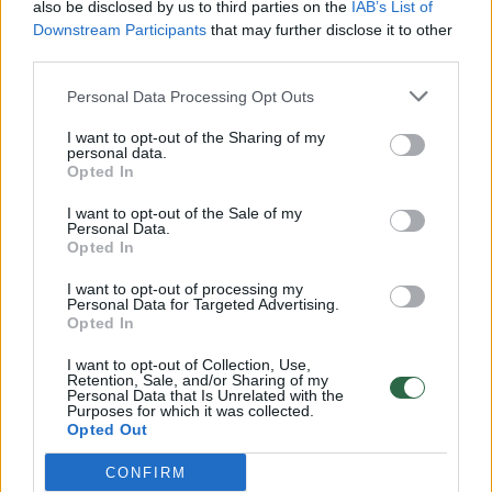
also be disclosed by us to third parties on the
IAB’s List of
Žinios
|
Lietuvos diena
Downstream Participants
that may further disclose it to other
third parties.
00:00:57
Savaitės vidurys nusimato karštas: temperatūra kils iki
Personal Data Processing Opt Outs
32 laipsnių šilumos
I want to opt-out of the Sharing of my
personal data.
Žinios
|
Orai
Opted In
I want to opt-out of the Sale of my
00:00:59
Nufilmavo, kaip patvino Vilniaus Vakarinis aplinkkelis:
Personal Data.
Opted In
vaizdas pribloškia
I want to opt-out of processing my
Žinios
|
Lietuvos diena
Personal Data for Targeted Advertising.
Opted In
00:00:55
Avarija Vilniuje: į stotelę įsirėžęs automobilis sužalojo
I want to opt-out of Collection, Use,
Retention, Sale, and/or Sharing of my
dvi moteris
Personal Data that Is Unrelated with the
Purposes for which it was collected.
Opted Out
Žinios
|
Lietuvos diena
CONFIRM