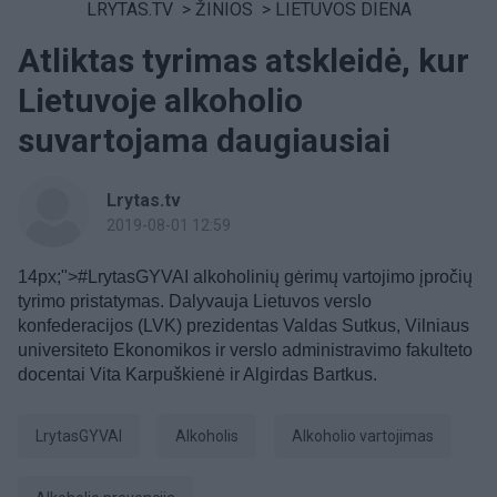
LRYTAS.TV
>
ŽINIOS
>
LIETUVOS DIENA
Atliktas tyrimas atskleidė, kur
Lietuvoje alkoholio
suvartojama daugiausiai
Lrytas.tv
2019-08-01 12:59
14px;">#LrytasGYVAI alkoholinių gėrimų vartojimo įpročių
tyrimo pristatymas. Dalyvauja Lietuvos verslo
konfederacijos (LVK) prezidentas Valdas Sutkus, Vilniaus
universiteto Ekonomikos ir verslo administravimo fakulteto
docentai Vita Karpuškienė ir Algirdas Bartkus.
LrytasGYVAI
Alkoholis
alkoholio vartojimas