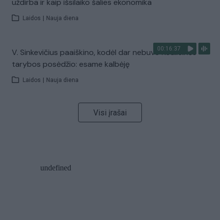
uždirba ir kaip išsilaiko šalies ekonomika
Laidos
|
Nauja diena
00:16:37
V. Sinkevičius paaiškino, kodėl dar nebuvo Koalicinės
tarybos posėdžio: esame kalbėję
Laidos
|
Nauja diena
Visi įrašai