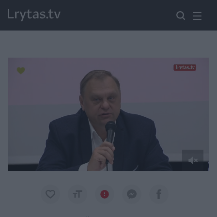
Paremkite Ukrainą