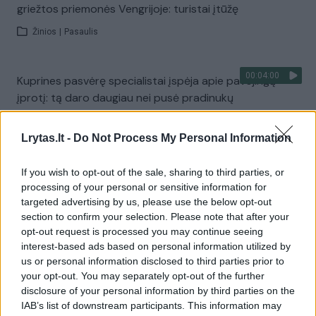
griežtos priemonės Vengrijoje: turistai įtūžę
Žinios
|
Pasaulis
00:04:00
Kuprines pasvėrę specialistai įspėja apie pavojingą
įprotį: tą daro daugiau nei pusė pradinukų
Žinios
|
Lietuvos diena
Lrytas.lt -
Do Not Process My Personal Information
Visi įrašai
If you wish to opt-out of the sale, sharing to third parties, or
processing of your personal or sensitive information for
targeted advertising by us, please use the below opt-out
section to confirm your selection. Please note that after your
Žiūrimiausi įrašai
opt-out request is processed you may continue seeing
interest-based ads based on personal information utilized by
us or personal information disclosed to third parties prior to
your opt-out. You may separately opt-out of the further
00:00:30
Vaizdai iš tragiškos avarijos Vilniaus r.: dviejų moterų ir
disclosure of your personal information by third parties on the
vaiko gyvybių išgelbėti nepavyko
IAB’s list of downstream participants. This information may