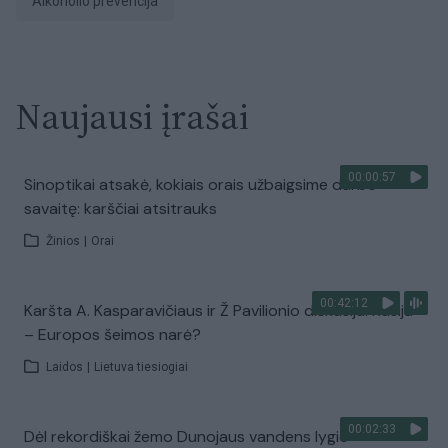
alkoholio prevencija
Naujausi įrašai
00:00:57
Sinoptikai atsakė, kokiais orais užbaigsime darbo
savaitę: karščiai atsitrauks
Žinios
|
Orai
00:42:12
Karšta A. Kasparavičiaus ir Ž Pavilionio diskusija: Rusija
– Europos šeimos narė?
Laidos
|
Lietuva tiesiogiai
00:02:33
Dėl rekordiškai žemo Dunojaus vandens lygio –