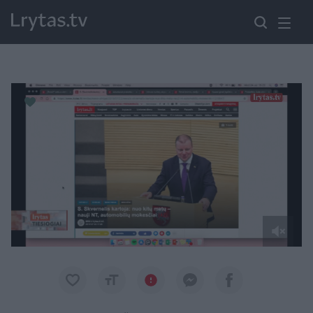
Paremkite Ukrainą