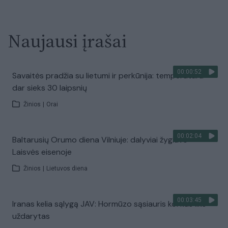
Naujausi įrašai
00:00:52
Savaitės pradžia su lietumi ir perkūnija: temperatūra
dar sieks 30 laipsnių
Žinios
|
Orai
00:02:04
Baltarusių Orumo diena Vilniuje: dalyviai žygiavo
Laisvės eisenoje
Žinios
|
Lietuvos diena
00:03:45
Iranas kelia sąlygą JAV: Hormūzo sąsiauris kol kas liks
uždarytas