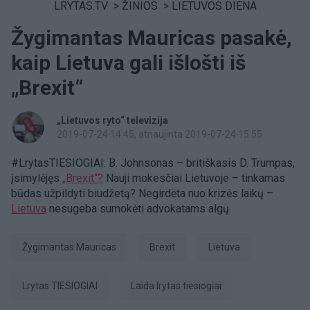
LRYTAS.TV
>
ŽINIOS
>
LIETUVOS DIENA
Žygimantas Mauricas pasakė,
kaip Lietuva gali išlošti iš
„Brexit“
„Lietuvos ryto“ televizija
2019-07-24 14:45
, atnaujinta 2019-07-24 15:55
#LrytasTIESIOGIAI: B. Johnsonas – britiškasis D. Trumpas,
įsimylėjęs
„Brexit“?
Nauji mokesčiai Lietuvoje – tinkamas
būdas užpildyti biudžetą? Negirdėta nuo krizės laikų –
Lietuva
nesugeba sumokėti advokatams algų.
Žygimantas Mauricas
Brexit
Lietuva
Lrytas TIESIOGIAI
laida lrytas tiesiogiai