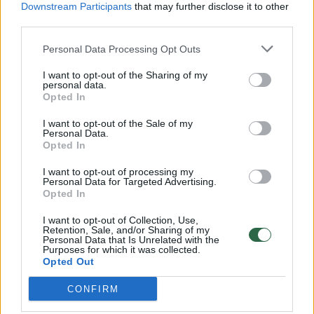
Downstream Participants
that may further disclose it to other
third parties.
00:00:57
Savaitės vidurys nusimato karštas: temperatūra kils iki
32 laipsnių šilumos
Personal Data Processing Opt Outs
Žinios
|
Orai
I want to opt-out of the Sharing of my
personal data.
Opted In
00:15:54
V. Zalužno pasisakymą laiko bandymu įsitvirtinti
I want to opt-out of the Sale of my
Personal Data.
Ukrainos politikoje: jis yra neteisus
Opted In
Laidos
|
Nauja diena
I want to opt-out of processing my
Personal Data for Targeted Advertising.
Opted In
00:00:57
Sinoptikai atsakė, kokiais orais užbaigsime darbo
I want to opt-out of Collection, Use,
savaitę: karščiai atsitrauks
Retention, Sale, and/or Sharing of my
Personal Data that Is Unrelated with the
Žinios
Purposes for which it was collected.
|
Orai
Opted Out
CONFIRM
Visi įrašai