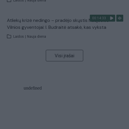
Laidos
|
Nauja diena
00:14:33
Atliekų krizė nedingo – pradėjo skųstis Naujosios
Vilnios gyventojai: I. Budraitė atsakė, kas vyksta
Laidos
|
Nauja diena
Visi įrašai