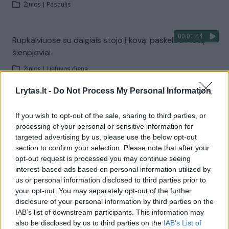
Žinios
|
Pasaulis
00:01:44
Rupkalviuose su dalgiais stojo į kovą: paskelbti Metų
šienpjoviai
Žinios
|
Lietuvos diena
Lrytas.lt -
Do Not Process My Personal Information
Visi įrašai
If you wish to opt-out of the sale, sharing to third parties, or
processing of your personal or sensitive information for
targeted advertising by us, please use the below opt-out
Žiūrimiausi įrašai
section to confirm your selection. Please note that after your
opt-out request is processed you may continue seeing
interest-based ads based on personal information utilized by
us or personal information disclosed to third parties prior to
00:00:30
Vaizdai iš tragiškos avarijos Vilniaus r.: dviejų moterų ir
your opt-out. You may separately opt-out of the further
vaiko gyvybių išgelbėti nepavyko
disclosure of your personal information by third parties on the
IAB’s list of downstream participants. This information may
Žinios
|
Lietuvos diena
also be disclosed by us to third parties on the
IAB’s List of