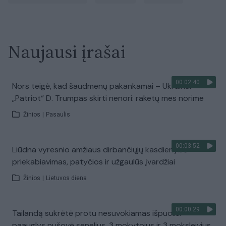
Naujausi įrašai
00:02:40
Nors teigė, kad šaudmenų pakankamai – Ukrainai
„Patriot“ D. Trumpas skirti nenori: raketų mes norime
Žinios
|
Pasaulis
00:03:52
Liūdna vyresnio amžiaus dirbančiųjų kasdienybė –
priekabiavimas, patyčios ir užgaulūs įvardžiai
Žinios
|
Lietuvos diena
00:00:29
Tailandą sukrėtė protu nesuvokiamas išpuolis:
paauglys nušovė senelius, 3 mokytojus ir 3 moksleivius