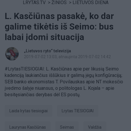
LRYTAS.TV
>
ŽINIOS
>
LIETUVOS DIENA
L. Kasčiūnas pasakė, ko dar
galime tikėtis iš Seimo: bus
labai įdomi situacija
„Lietuvos ryto“ televizija
2019-07-02 13:03
, atnaujinta 2019-07-02 14:42
#LrytasTIESIOGIAI: L. Kasčiūnas apie per likusią Seimo
kadenciją laukiančius iššūkius ir galimą jėgų konfigūraciją;
SEB banko ekonomistas T. Povilauskas apie NT mokesčio
įvedimo šalyje niuansus, o politologas L. Kojala – apie
besitęsiančias derybas dėl ES postų.
laida lrytas tiesiogiai
Lrytas TIESIOGIAI
Laurynas Kasčiūnas
Seimas
valdžia