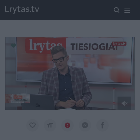
Paremkite Ukrainą