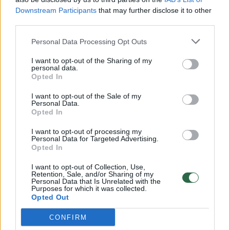
Downstream Participants
that may further disclose it to other
third parties.
00:00:57
Savaitės vidurys nusimato karštas: temperatūra kils iki
Personal Data Processing Opt Outs
32 laipsnių šilumos
I want to opt-out of the Sharing of my
Žinios
|
Orai
personal data.
Opted In
I want to opt-out of the Sale of my
00:00:59
Nufilmavo, kaip patvino Vilniaus Vakarinis aplinkkelis:
Personal Data.
vaizdas pribloškia
Opted In
Žinios
|
Lietuvos diena
I want to opt-out of processing my
Personal Data for Targeted Advertising.
Opted In
00:15:54
V. Zalužno pasisakymą laiko bandymu įsitvirtinti
I want to opt-out of Collection, Use,
Retention, Sale, and/or Sharing of my
Ukrainos politikoje: jis yra neteisus
Personal Data that Is Unrelated with the
Purposes for which it was collected.
Laidos
|
Nauja diena
Opted Out
CONFIRM
Visi įrašai