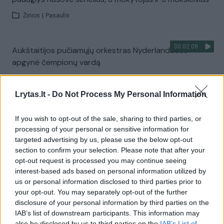
Žinios
|
Pasaulis
00:02:08
Aukštaitijos pučiamųjų orkestras Nyderlanduose
apgynė čempionų vardą
Žinios
|
Lietuvos diena
Lrytas.lt -
Do Not Process My Personal Information
Visi įrašai
If you wish to opt-out of the sale, sharing to third parties, or
processing of your personal or sensitive information for
targeted advertising by us, please use the below opt-out
section to confirm your selection. Please note that after your
Žiūrimiausi įrašai
opt-out request is processed you may continue seeing
interest-based ads based on personal information utilized by
us or personal information disclosed to third parties prior to
your opt-out. You may separately opt-out of the further
00:00:30
Vaizdai iš tragiškos avarijos Vilniaus r.: dviejų moterų ir
disclosure of your personal information by third parties on the
vaiko gyvybių išgelbėti nepavyko
IAB’s list of downstream participants. This information may
also be disclosed by us to third parties on the
IAB’s List of
Žinios
|
Lietuvos diena