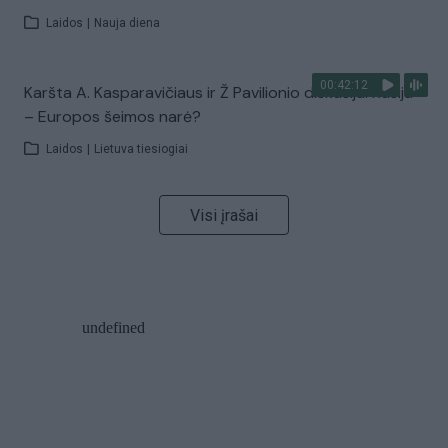
Laidos
|
Nauja diena
00:42:12
Karšta A. Kasparavičiaus ir Ž Pavilionio diskusija: Rusija
– Europos šeimos narė?
Laidos
|
Lietuva tiesiogiai
Visi įrašai