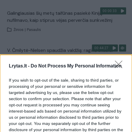
00:00:33
Galingiausias šių metų taifūnas pasiekė Kiniją:
nufilmavo, kaip stiprus vėjas perverčia sunkvežimį
Žinios
|
Pasaulis
00:44:27
V. Čmilytė-Nielsen spaudžia valdžią: ragina skubiai
peržiūrėti gynybos susitarimą
Lrytas.lt -
Do Not Process My Personal Information
Laidos
|
ELTA savaitė
If you wish to opt-out of the sale, sharing to third parties, or
Visi įrašai
processing of your personal or sensitive information for
targeted advertising by us, please use the below opt-out
section to confirm your selection. Please note that after your
opt-out request is processed you may continue seeing
Žiūrimiausi įrašai
interest-based ads based on personal information utilized by
us or personal information disclosed to third parties prior to
your opt-out. You may separately opt-out of the further
disclosure of your personal information by third parties on the