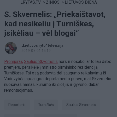
LRYTAS.TV
>
ŽINIOS
>
LIETUVOS DIENA
S. Skvernelis: „Priekaištavot,
kad nesikeliu į Turniškes,
įsikėliau – vėl blogai“
„Lietuvos ryto“ televizija
2019-07-01 15:19
Premjeras
Saulius Skvernelis
nors ir nesako, ar toliau dirbs
premjeru, persikėlė į ministro pirmininko rezidenciją
Turniškėse. Tai esą padaryta dėl saugumo reikalavimų iš
Vadovybės apsaugos departamento pusės, mat Skvernelio
nuosavas namas, kuriame iki šiol jis ir gyveno, dabar
remontuojamas.
Reporteris
Turniškės
Saulius Skvernelis