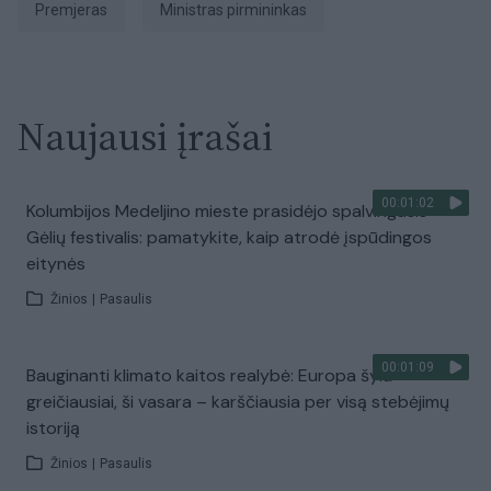
Premjeras
ministras pirmininkas
Naujausi įrašai
00:01:02
Kolumbijos Medeljino mieste prasidėjo spalvingasis
Gėlių festivalis: pamatykite, kaip atrodė įspūdingos
eitynės
Žinios
|
Pasaulis
00:01:09
Bauginanti klimato kaitos realybė: Europa šyla
greičiausiai, ši vasara – karščiausia per visą stebėjimų
istoriją
Žinios
|
Pasaulis