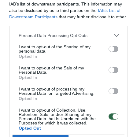
00:00:30
Vaizdai iš tragiškos avarijos Vilniaus r.: dviejų moterų ir
IAB’s list of downstream participants. This information may
vaiko gyvybių išgelbėti nepavyko
also be disclosed by us to third parties on the
IAB’s List of
Downstream Participants
that may further disclose it to other
Žinios
|
Lietuvos diena
third parties.
Personal Data Processing Opt Outs
00:00:57
Savaitės vidurys nusimato karštas: temperatūra kils iki
I want to opt-out of the Sharing of my
32 laipsnių šilumos
personal data.
Opted In
Žinios
|
Orai
I want to opt-out of the Sale of my
Personal Data.
Opted In
00:15:54
V. Zalužno pasisakymą laiko bandymu įsitvirtinti
Ukrainos politikoje: jis yra neteisus
I want to opt-out of processing my
Personal Data for Targeted Advertising.
Laidos
Opted In
|
Nauja diena
I want to opt-out of Collection, Use,
Retention, Sale, and/or Sharing of my
00:00:57
Sinoptikai atsakė, kokiais orais užbaigsime darbo
Personal Data that Is Unrelated with the
Purposes for which it was collected.
savaitę: karščiai atsitrauks
Opted Out
Žinios
|
Orai