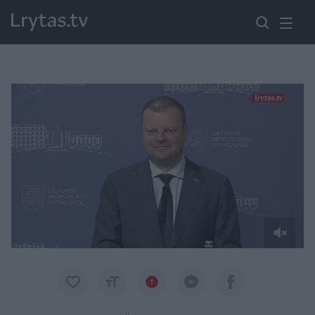
Paremkite Ukrainą