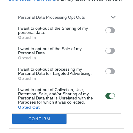
00:00:57
third parties.
Savaitės vidurys nusimato karštas: temperatūra kils iki
32 laipsnių šilumos
Personal Data Processing Opt Outs
Žinios
|
Orai
I want to opt-out of the Sharing of my
personal data.
Opted In
00:00:59
Nufilmavo, kaip patvino Vilniaus Vakarinis aplinkkelis:
I want to opt-out of the Sale of my
vaizdas pribloškia
Personal Data.
Opted In
Žinios
|
Lietuvos diena
I want to opt-out of processing my
Personal Data for Targeted Advertising.
Opted In
00:00:55
Avarija Vilniuje: į stotelę įsirėžęs automobilis sužalojo
dvi moteris
I want to opt-out of Collection, Use,
Retention, Sale, and/or Sharing of my
Personal Data that Is Unrelated with the
Žinios
|
Lietuvos diena
Purposes for which it was collected.
Opted Out
Visi įrašai
CONFIRM