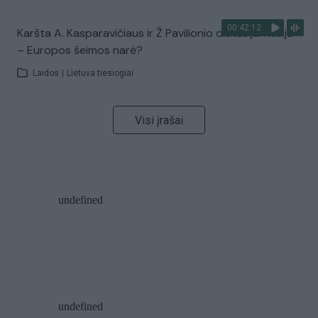
00:42:12
Karšta A. Kasparavičiaus ir Ž Pavilionio diskusija: Rusija
– Europos šeimos narė?
Laidos
|
Lietuva tiesiogiai
Visi įrašai