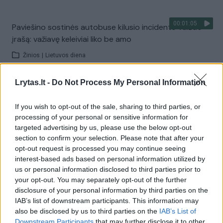
00:01:05
Paviešino sostinės autobuse kilusio incidento vaizdo
įrašą: važiavę keleiviai liko be amo
Žinios
|
Lietuvos diena
Lrytas.lt -
Do Not Process My Personal Information
Visi įrašai
If you wish to opt-out of the sale, sharing to third parties, or
processing of your personal or sensitive information for
targeted advertising by us, please use the below opt-out
Žiūrimiausi įrašai
section to confirm your selection. Please note that after your
opt-out request is processed you may continue seeing
interest-based ads based on personal information utilized by
00:00:30
us or personal information disclosed to third parties prior to
Vaizdai iš tragiškos avarijos Vilniaus r.: dviejų moterų ir
your opt-out. You may separately opt-out of the further
vaiko gyvybių išgelbėti nepavyko
disclosure of your personal information by third parties on the
Žinios
|
Lietuvos diena
IAB’s list of downstream participants. This information may
also be disclosed by us to third parties on the
IAB’s List of
Downstream Participants
that may further disclose it to other