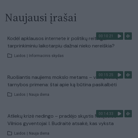
Naujausi įrašai
00:10:21
Kodėl apklausos internete ir politikų reitingai
tarprinkiminiu laikotarpiu dažnai nieko nereiškia?
Laidos
|
Informacinis skydas
00:15:25
Ruošiantis naujiems mokslo metams – vaikų teisių
tarnybos primena: štai apie ką būtina pasikalbėti
Laidos
|
Nauja diena
00:14:33
Atliekų krizė nedingo – pradėjo skųstis Naujosios
Vilnios gyventojai: I. Budraitė atsakė, kas vyksta
Laidos
|
Nauja diena