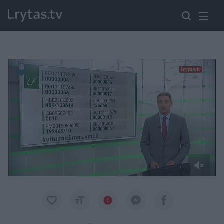
Paremkite Ukrainą