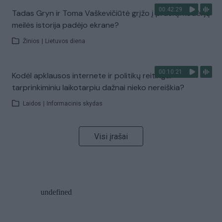
00:42:29
Tadas Gryn ir Toma Vaškevičiūtė grįžo į praeitį: kodėl jų
meilės istorija padėjo ekrane?
Žinios
|
Lietuvos diena
00:10:21
Kodėl apklausos internete ir politikų reitingai
tarprinkiminiu laikotarpiu dažnai nieko nereiškia?
Laidos
|
Informacinis skydas
Visi įrašai