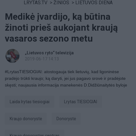
LRYTAS.TV
>
ŽINIOS
>
LIETUVOS DIENA
Medikė įvardijo, ką būtina
žinoti prieš aukojant kraują
vasaros sezono metu
„Lietuvos ryto“ televizija
2019-06-17 14:13
#LrytasTIESIOGIAI: atostogauja tiek lietuvių, kad ligoninėse
pradėjo trūkti kraujo; ką daryti, jei jus pagavo srovė ir pradėjote
skęsti; naujausia informacija manekenės D.Didžiūnaitytės byloje
laida lrytas tiesiogiai
Lrytas TIESIOGIAI
kraujo donorystė
donorystė
Kraujo donorystės centras