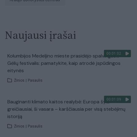
Naujausi įrašai
00:01:02
Kolumbijos Medeljino mieste prasidėjo spalvingasis
Gėlių festivalis: pamatykite, kaip atrodė įspūdingos
eitynės
Žinios
|
Pasaulis
00:01:09
Bauginanti klimato kaitos realybė: Europa šyla
greičiausiai, ši vasara – karščiausia per visą stebėjimų
istoriją
Žinios
|
Pasaulis