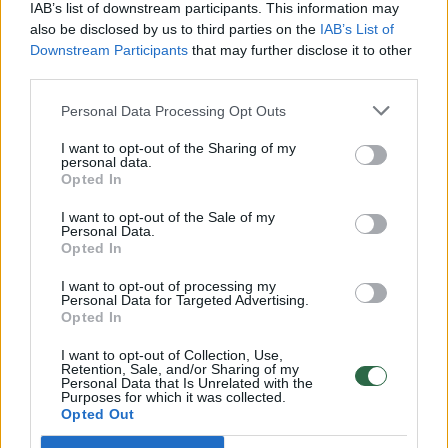
Vaizdai iš tragiškos avarijos Vilniaus r.: dviejų moterų ir
IAB’s list of downstream participants. This information may
vaiko gyvybių išgelbėti nepavyko
also be disclosed by us to third parties on the
IAB’s List of
Downstream Participants
that may further disclose it to other
Žinios
|
Lietuvos diena
third parties.
Personal Data Processing Opt Outs
00:00:57
Savaitės vidurys nusimato karštas: temperatūra kils iki
I want to opt-out of the Sharing of my
32 laipsnių šilumos
personal data.
Opted In
Žinios
|
Orai
I want to opt-out of the Sale of my
Personal Data.
Opted In
00:15:54
V. Zalužno pasisakymą laiko bandymu įsitvirtinti
Ukrainos politikoje: jis yra neteisus
I want to opt-out of processing my
Personal Data for Targeted Advertising.
Laidos
|
Nauja diena
Opted In
I want to opt-out of Collection, Use,
Retention, Sale, and/or Sharing of my
00:00:57
Sinoptikai atsakė, kokiais orais užbaigsime darbo
Personal Data that Is Unrelated with the
Purposes for which it was collected.
savaitę: karščiai atsitrauks
Opted Out
Žinios
|
Orai