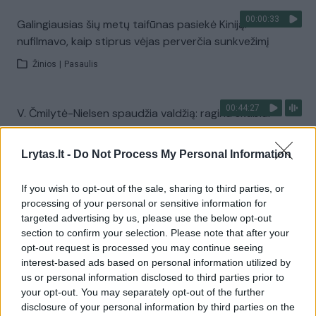
00:00:33
Galingiausias šių metų taifūnas pasiekė Kiniją:
nufilmavo, kaip stiprus vėjas perverčia sunkvežimį
Žinios
|
Pasaulis
00:44:27
V. Čmilytė-Nielsen spaudžia valdžią: ragina skubiai
peržiūrėti gynybos susitarimą
Lrytas.lt -
Laidos
|
ELTA savaitė
Do Not Process My Personal Information
If you wish to opt-out of the sale, sharing to third parties, or
Visi įrašai
processing of your personal or sensitive information for
targeted advertising by us, please use the below opt-out
section to confirm your selection. Please note that after your
opt-out request is processed you may continue seeing
Žiūrimiausi įrašai
interest-based ads based on personal information utilized by
us or personal information disclosed to third parties prior to
your opt-out. You may separately opt-out of the further
disclosure of your personal information by third parties on the
00:00:30