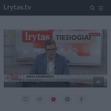
Paremkite Ukrainą