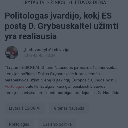
LRYTAS.TV
>
ŽINIOS
>
LIETUVOS DIENA
Politologas įvardijo, kokį ES
postą D. Grybauskaitei užimti
yra realiausia
„Lietuvos ryto“ televizija
2019-06-05 13:34
#LrytasTIESIOGIAI: Gitano Nausėdos pirmasis užsienio vizitas,
Lenkijos požiūris į Dalios Grybauskaitę ir prezidentės
perspektyvos užimti vieną iš įtakingų Europos Sąjungos postų.
Politologas
pateikė įžvalgas, kaip gali pasikeisti Lietuvos ir
Lenkijos santykiai prezidento pareigas pradėjus eiti G. Nausėdai.
Lrytas TIESIOGIAI
Gitanas Nausėda
politologas
Užsienio politika