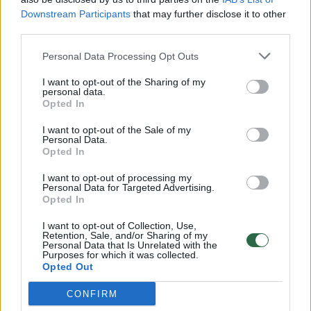
Downstream Participants
that may further disclose it to other
third parties.
00:00:57
Savaitės vidurys nusimato karštas: temperatūra kils iki
Personal Data Processing Opt Outs
32 laipsnių šilumos
I want to opt-out of the Sharing of my
Žinios
|
Orai
personal data.
Opted In
I want to opt-out of the Sale of my
00:00:59
Nufilmavo, kaip patvino Vilniaus Vakarinis aplinkkelis:
Personal Data.
vaizdas pribloškia
Opted In
Žinios
|
Lietuvos diena
I want to opt-out of processing my
Personal Data for Targeted Advertising.
Opted In
00:00:55
Avarija Vilniuje: į stotelę įsirėžęs automobilis sužalojo
I want to opt-out of Collection, Use,
Retention, Sale, and/or Sharing of my
dvi moteris
Personal Data that Is Unrelated with the
Purposes for which it was collected.
Žinios
|
Lietuvos diena
Opted Out
CONFIRM
Visi įrašai