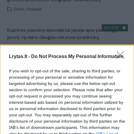
Žinios
|
Pasaulis
00:04:00
Kuprines pasvėrę specialistai įspėja apie pavojingą
įprotį: tą daro daugiau nei pusė pradinukų
Žinios
|
Lietuvos diena
Lrytas.lt -
Do Not Process My Personal Information
Visi įrašai
If you wish to opt-out of the sale, sharing to third parties, or
processing of your personal or sensitive information for
targeted advertising by us, please use the below opt-out
section to confirm your selection. Please note that after your
Žiūrimiausi įrašai
opt-out request is processed you may continue seeing
interest-based ads based on personal information utilized by
us or personal information disclosed to third parties prior to
your opt-out. You may separately opt-out of the further
00:00:30
Vaizdai iš tragiškos avarijos Vilniaus r.: dviejų moterų ir
disclosure of your personal information by third parties on the
vaiko gyvybių išgelbėti nepavyko
IAB’s list of downstream participants. This information may
also be disclosed by us to third parties on the
IAB’s List of
Žinios
|
Lietuvos diena