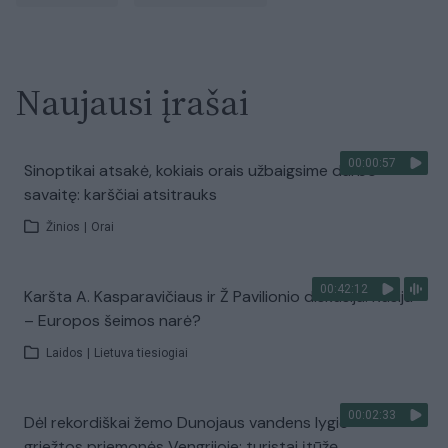
Naujausi įrašai
00:00:57
Sinoptikai atsakė, kokiais orais užbaigsime darbo
savaitę: karščiai atsitrauks
Žinios
|
Orai
00:42:12
Karšta A. Kasparavičiaus ir Ž Pavilionio diskusija: Rusija
– Europos šeimos narė?
Laidos
|
Lietuva tiesiogiai
00:02:33
Dėl rekordiškai žemo Dunojaus vandens lygio –
griežtos priemonės Vengrijoje: turistai įtūžę