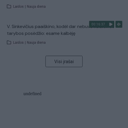
Laidos
|
Nauja diena
00:16:37
V. Sinkevičius paaiškino, kodėl dar nebuvo Koalicinės
tarybos posėdžio: esame kalbėję
Laidos
|
Nauja diena
Visi įrašai