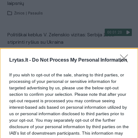
laipsnių
Žinios
|
Pasaulis
00:01:20
Politiškai keblus V. Zelenskio vizitas: Serbija žada
stiprinti ryšius su Ukraina
Žinios
|
Pasaulis
Lrytas.lt -
Do Not Process My Personal Information
Visi įrašai
If you wish to opt-out of the sale, sharing to third parties, or
processing of your personal or sensitive information for
targeted advertising by us, please use the below opt-out
section to confirm your selection. Please note that after your
Žiūrimiausi įrašai
opt-out request is processed you may continue seeing
interest-based ads based on personal information utilized by
us or personal information disclosed to third parties prior to
your opt-out. You may separately opt-out of the further
00:00:30
Vaizdai iš tragiškos avarijos Vilniaus r.: dviejų moterų ir
disclosure of your personal information by third parties on the
vaiko gyvybių išgelbėti nepavyko
IAB’s list of downstream participants. This information may