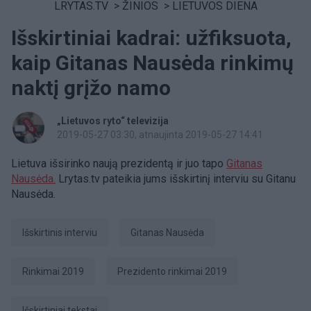
LRYTAS.TV
>
ŽINIOS
>
LIETUVOS DIENA
Išskirtiniai kadrai: užfiksuota,
kaip Gitanas Nausėda rinkimų
naktį grįžo namo
„Lietuvos ryto“ televizija
2019-05-27 03:30
, atnaujinta 2019-05-27 14:41
Lietuva išsirinko naują prezidentą ir juo tapo
Gitanas
Nausėda.
Lrytas.tv pateikia jums išskirtinį interviu su Gitanu
Nausėda.
išskirtinis interviu
Gitanas Nausėda
Rinkimai 2019
Prezidento rinkimai 2019
Išskirtiniai tekstai