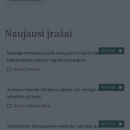
Naujausi įrašai
00:01:00
Ispanija mėnesiui įvedė sienų kontrolę iš Italijos:
baiminamasi naujos migrantų bangos
Žinios
|
Pasaulis
00:00:40
Avarijos vaizdai Varėnos rajone: po smūgio automobilis
atsidūrė už kelio
Žinios
|
Lietuvos diena
00:01:05
Viduržemio jūra pasiekė rekordą: vanduo įkaito iki 33