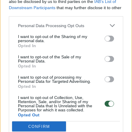
also be disclosed by us to third parties on the
IAB’s List of
Žinios
|
Lietuvos diena
Downstream Participants
that may further disclose it to other
third parties.
00:00:57
Savaitės vidurys nusimato karštas: temperatūra kils iki
Personal Data Processing Opt Outs
32 laipsnių šilumos
I want to opt-out of the Sharing of my
Žinios
personal data.
|
Orai
Opted In
I want to opt-out of the Sale of my
00:15:54
V. Zalužno pasisakymą laiko bandymu įsitvirtinti
Personal Data.
Opted In
Ukrainos politikoje: jis yra neteisus
I want to opt-out of processing my
Laidos
|
Nauja diena
Personal Data for Targeted Advertising.
Opted In
00:00:59
Nufilmavo, kaip patvino Vilniaus Vakarinis aplinkkelis:
I want to opt-out of Collection, Use,
Retention, Sale, and/or Sharing of my
vaizdas pribloškia
Personal Data that Is Unrelated with the
Purposes for which it was collected.
Žinios
Opted Out
|
Lietuvos diena
CONFIRM