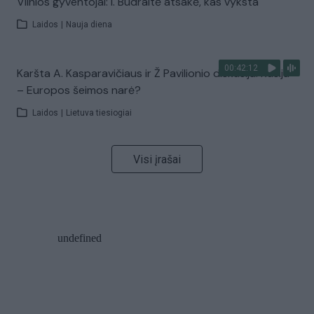
Vilnios gyventojai: I. Budraitė atsakė, kas vyksta
Laidos
|
Nauja diena
00:42:12
Karšta A. Kasparavičiaus ir Ž Pavilionio diskusija: Rusija
– Europos šeimos narė?
Laidos
|
Lietuva tiesiogiai
Visi įrašai