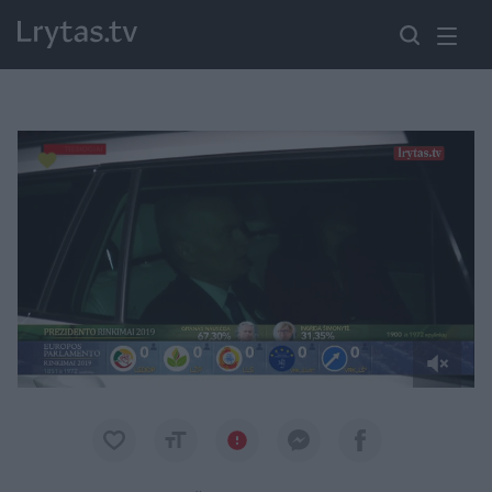
Paremkite Ukrainą