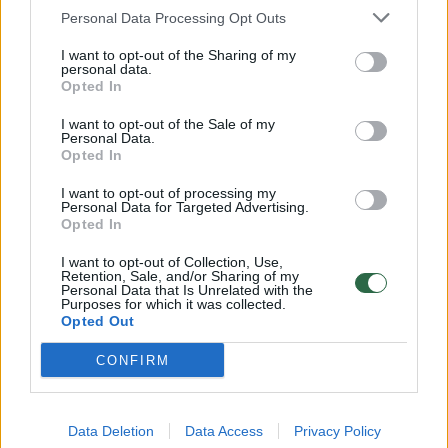
Personal Data Processing Opt Outs
I want to opt-out of the Sharing of my
00:15:54
V. Zalužno pasisakymą laiko bandymu įsitvirtinti
personal data.
Opted In
Ukrainos politikoje: jis yra neteisus
I want to opt-out of the Sale of my
Laidos
|
Nauja diena
Personal Data.
Opted In
00:00:59
Nufilmavo, kaip patvino Vilniaus Vakarinis aplinkkelis:
I want to opt-out of processing my
Personal Data for Targeted Advertising.
vaizdas pribloškia
Opted In
Žinios
|
Lietuvos diena
I want to opt-out of Collection, Use,
Retention, Sale, and/or Sharing of my
Personal Data that Is Unrelated with the
Purposes for which it was collected.
Visi įrašai
Opted Out
CONFIRM
Klausyk Lrytas.TV
Data Deletion
Data Access
Privacy Policy