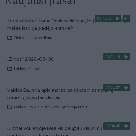
Naujausi įrašai
00:42:29
Tadas Gryn ir Toma Vaškevičiūtė grįžo į praeitį: kodėl jų
meilės istorija padėjo ekrane?
Žinios
|
Lietuvos diena
00:21:19
„Žinios“ 2026-08-08
Laidos
|
Žinios
00:23:57
Vaidas Baumila apie meilės paieškas ir asmeninių
patirčių įkvėptas dainas
Laidos
|
Pokalbiai prie jūros. Atostogų ritmu
00:00:40
Dronai Vokietijoje kelia vis daugiau klausimų: du
pastebėti virš karinės bazės