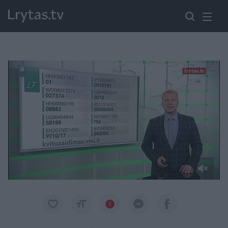
Paremkite Ukrainą