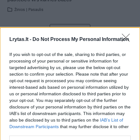
Žinios
|
Pasaulis
Visi įrašai
Lrytas.lt -
Do Not Process My Personal Information
If you wish to opt-out of the sale, sharing to third parties, or
Žiūrimiausi įrašai
processing of your personal or sensitive information for
targeted advertising by us, please use the below opt-out
section to confirm your selection. Please note that after your
opt-out request is processed you may continue seeing
00:00:30
Vaizdai iš tragiškos avarijos Vilniaus r.: dviejų moterų ir
interest-based ads based on personal information utilized by
vaiko gyvybių išgelbėti nepavyko
us or personal information disclosed to third parties prior to
your opt-out. You may separately opt-out of the further
Žinios
|
Lietuvos diena
disclosure of your personal information by third parties on the
IAB’s list of downstream participants. This information may
also be disclosed by us to third parties on the
IAB’s List of
00:00:57
Savaitės vidurys nusimato karštas: temperatūra kils iki
Downstream Participants
that may further disclose it to other
32 laipsnių šilumos
third parties.
Žinios
|
Orai