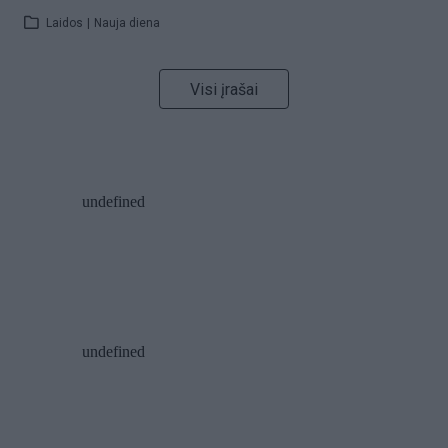
Laidos
|
Nauja diena
Visi įrašai