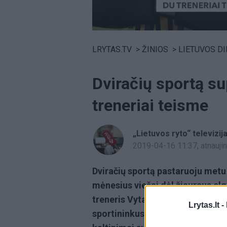
Volume
0%
LRYTAS.TV
>
ŽINIOS
>
LIETUVOS D
Dviračių sportą s
treneriai teisme
„Lietuvos ryto“ televizij
2019-04-16 11:37
, atnauj
Dviračių sportą pastaruoju metu n
mėnesius viešai dėl žiauraus el
treneris Vytautas Indreliūnas a
Lrytas.lt -
sportininkus treniruojančiam trene