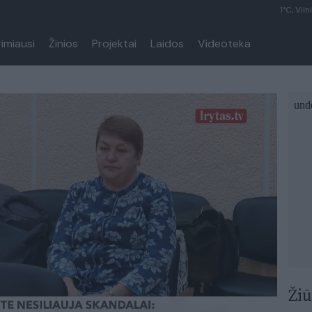
1°C, Viln
rimiausi
Žinios
Projektai
Laidos
Videoteka
Žiū