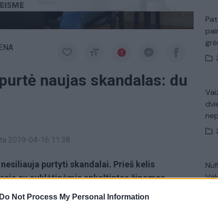
Pat
pai
gr
IENA
upurtė naujas skandalas: du
Vaiz
dvi
ne
a
inta 2019-04-16 11:38
esiliauja purtyti skandalai. Prieš kelis
Nuf
Vak
gesio su auklėtinėmis apkaltintas žinomas
tsidūrė teisme. Panevėžyje aukšto meistriškumo
Do Not Process My Personal Information
riui ir jo kolegei Vitalijai Breivienei pateikti