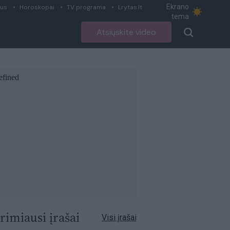
Ekrano
ius
Horoskopai
TV programa
Lrytas.lt
tema
Atsiųskite video
rimiausi įrašai
Visi įrašai