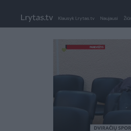
Klausyk Lrytas.tv
Naujausi
Žiū
Paremkite Ukrainą