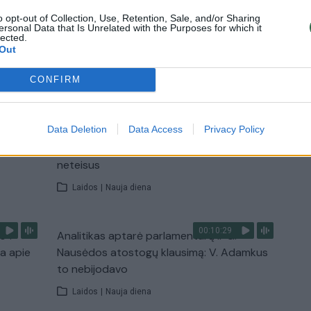
o opt-out of Collection, Use, Retention, Sale, and/or Sharing
Žinios
|
Lietuvos diena
ersonal Data that Is Unrelated with the Purposes for which it
lected.
Out
TV
CONFIRM
Visi įrašai
00:15:54
Data Deletion
Data Access
Privacy Policy
ko
V. Zalužno pasisakymą laiko bandymu
įsitvirtinti Ukrainos politikoje: jis yra
neteisus
Laidos
|
Nauja diena
00:10:29
s“:
Analitikas aptarė parlamentarų ir G.
ba apie
Nausėdos atostogų klausimą: V. Adamkus
to nebijodavo
Laidos
|
Nauja diena