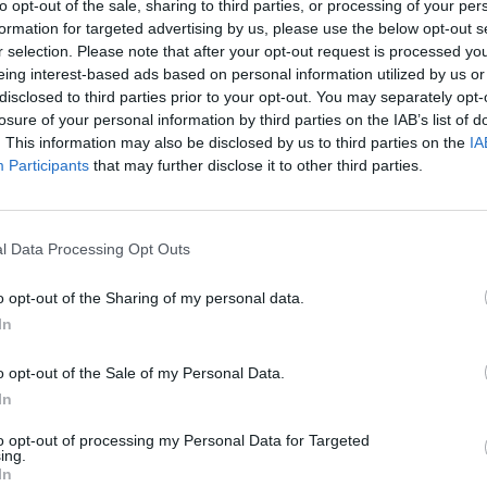
ntų klastojimu.
to opt-out of the sale, sharing to third parties, or processing of your per
„Pa
formation for targeted advertising by us, please use the below opt-out s
jau
r selection. Please note that after your opt-out request is processed y
Teismas
dokumentų klastojimas
Pru
eing interest-based ads based on personal information utilized by us or
disclosed to third parties prior to your opt-out. You may separately opt-
losure of your personal information by third parties on the IAB’s list of
. This information may also be disclosed by us to third parties on the
IA
Participants
that may further disclose it to other third parties.
Visi įrašai
l Data Processing Opt Outs
00:05:25
ko
K. Prunskienės brolis prisiminė jaudinančią
akimirką prieš mirtį: „Tai buvo simbolinis
o opt-out of the Sharing of my personal data.
mūsų pagerbimo ženklas“
In
Žinios
|
Lietuvos diena
o opt-out of the Sale of my Personal Data.
In
3:01
00:03:41
ijos
Mėsainių mėgėjus kviečia nepražiopsoti
to opt-out of processing my Personal Data for Targeted
ojektui
festivalio Vilniuje: atskleidė populiariausią
ing.
In
paruošimo būdą