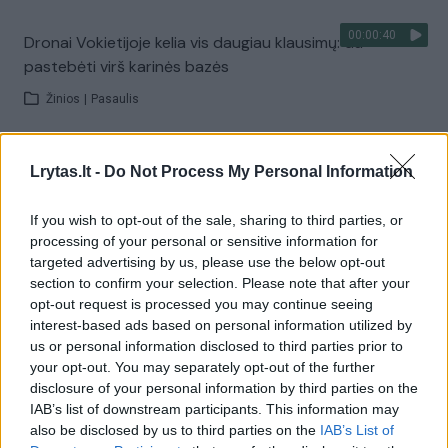
00:00:40
Dronai Vokietijoje kelia vis daugiau klausimų: du
pastebėti virš karinės bazės
Žinios
|
Pasaulis
Visi įrašai
Lrytas.lt -
Do Not Process My Personal Information
If you wish to opt-out of the sale, sharing to third parties, or
processing of your personal or sensitive information for
Žiūrimiausi įrašai
targeted advertising by us, please use the below opt-out
section to confirm your selection. Please note that after your
opt-out request is processed you may continue seeing
interest-based ads based on personal information utilized by
00:00:30
Vaizdai iš tragiškos avarijos Vilniaus r.: dviejų moterų ir
us or personal information disclosed to third parties prior to
vaiko gyvybių išgelbėti nepavyko
your opt-out. You may separately opt-out of the further
disclosure of your personal information by third parties on the
Žinios
|
Lietuvos diena
IAB’s list of downstream participants. This information may
also be disclosed by us to third parties on the
IAB’s List of