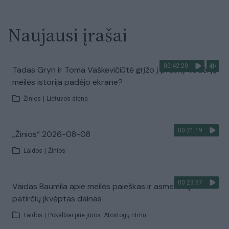
Naujausi įrašai
00:42:29
Tadas Gryn ir Toma Vaškevičiūtė grįžo į praeitį: kodėl jų
meilės istorija padėjo ekrane?
Žinios
|
Lietuvos diena
00:21:19
„Žinios“ 2026-08-08
Laidos
|
Žinios
00:23:57
Vaidas Baumila apie meilės paieškas ir asmeninių
patirčių įkvėptas dainas
Laidos
|
Pokalbiai prie jūros. Atostogų ritmu