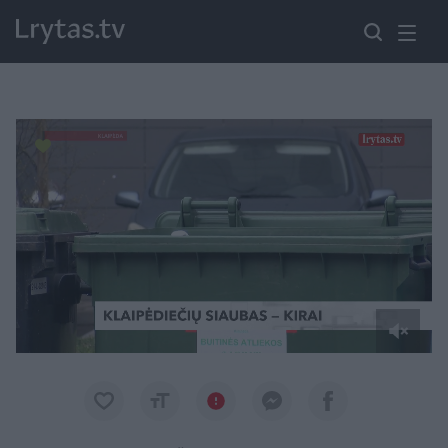
Paremkite Ukrainą