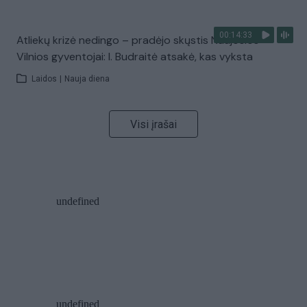
00:14:33
Atliekų krizė nedingo – pradėjo skųstis Naujosios
Vilnios gyventojai: I. Budraitė atsakė, kas vyksta
Laidos
|
Nauja diena
Visi įrašai