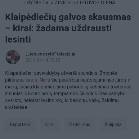
LRYTAS.TV
>
ŽINIOS
>
LIETUVOS DIENA
Klaipėdiečių galvos skausmas
– kirai: žadama uždrausti
lesinti
„Lietuvos ryto“ televizija
2019-04-14 15:15
Klaipėdiečiai savivaldybę užvertė skundais. Žmonės
piktinasi,
kirais.
Nors šie paukščiai neatsiejami nuo jūros ir
marių, tačiau klaipėdiečiams pabodo jų keliamas triukšmas
ir nuolat iš konteinerių tempiamos šiukšlės. Savivaldybė
svarsto, neleisti lesinti kirų iš balkonų, vaikų žaidimų
aikštelėse.
Reporteris
kirai
maitinimas
Klaipėda