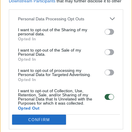
Downstream Participants
that may further disclose it to other
00:00:57
Savaitės vidurys nusimato karštas: temperatūra kils iki
third parties.
32 laipsnių šilumos
Personal Data Processing Opt Outs
Žinios
|
Orai
I want to opt-out of the Sharing of my
personal data.
00:15:54
Opted In
V. Zalužno pasisakymą laiko bandymu įsitvirtinti
Ukrainos politikoje: jis yra neteisus
I want to opt-out of the Sale of my
Personal Data.
Laidos
|
Nauja diena
Opted In
I want to opt-out of processing my
Personal Data for Targeted Advertising.
00:05:25
K. Prunskienės brolis prisiminė jaudinančią akimirką
Opted In
prieš mirtį: „Tai buvo simbolinis mūsų pagerbimo
ženklas“
I want to opt-out of Collection, Use,
Retention, Sale, and/or Sharing of my
Personal Data that Is Unrelated with the
Žinios
|
Lietuvos diena
Purposes for which it was collected.
Opted Out
CONFIRM
Visi įrašai