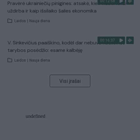
00:12:58
Pravėrė ukrainiečių pinigines: atsakė, kiek vidutiniškai
uždirba ir kaip išsilaiko šalies ekonomika
Laidos
|
Nauja diena
00:16:37
V. Sinkevičius paaiškino, kodėl dar nebuvo Koalicinės
tarybos posėdžio: esame kalbėję
Laidos
|
Nauja diena
Visi įrašai