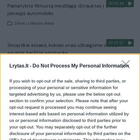
00:00:44
Pamatykite filmuotą medžiagą: ištrauktas į tvenkinį
įskriejęs automobilis
Žinios
|
Lietuvos diena
00:00:57
Sinoptikai atsakė, kokiais orais užbaigsime darbo
savaitę: karščiai atsitrauks
Žinios
|
Orai
Lrytas.lt -
Do Not Process My Personal Information
If you wish to opt-out of the sale, sharing to third parties, or
Visi įrašai
processing of your personal or sensitive information for
targeted advertising by us, please use the below opt-out
section to confirm your selection. Please note that after your
opt-out request is processed you may continue seeing
Žiūrimiausi įrašai
interest-based ads based on personal information utilized by
us or personal information disclosed to third parties prior to
your opt-out. You may separately opt-out of the further
disclosure of your personal information by third parties on the
00:00:30
Vaizdai iš tragiškos avarijos Vilniaus r.: dviejų moterų ir