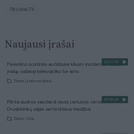
tik Lrytas.TV
Naujausi įrašai
00:01:05
Paviešino sostinės autobuse kilusio incidento vaizdo
įrašą: važiavę keleiviai liko be amo
Žinios
|
Lietuvos diena
00:00:44
Plinta audros vaizdai iš visos Lietuvos: netoli
Druskininkų vėjas vertė ištisus medžius
Žinios
|
Orai