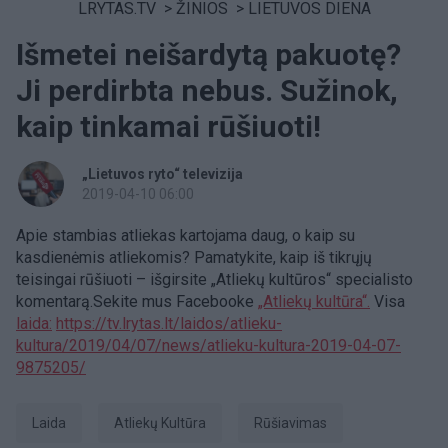
LRYTAS.TV
>
ŽINIOS
>
LIETUVOS DIENA
Išmetei neišardytą pakuotę?
Ji perdirbta nebus. Sužinok,
kaip tinkamai rūšiuoti!
„Lietuvos ryto“ televizija
2019-04-10 06:00
Apie stambias atliekas kartojama daug, o kaip su
kasdienėmis atliekomis? Pamatykite, kaip iš tikrųjų
teisingai rūšiuoti – išgirsite „Atliekų kultūros“ specialisto
komentarą.Sekite mus Facebooke
„Atliekų kultūra“.
Visa
laida:
https://tv.lrytas.lt/laidos/atlieku-
kultura/2019/04/07/news/atlieku-kultura-2019-04-07-
9875205/
laida
Atliekų Kultūra
rūšiavimas