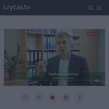
Paremkite Ukrainą