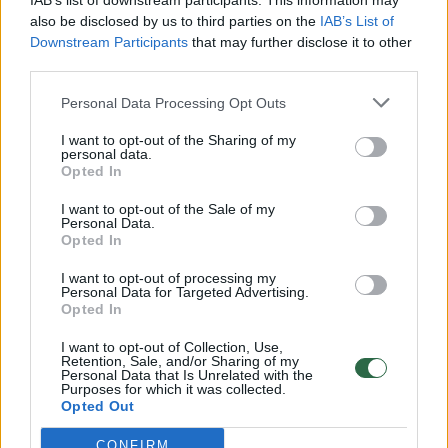
IAB’s list of downstream participants. This information may
vaiko gyvybių išgelbėti nepavyko
also be disclosed by us to third parties on the
IAB’s List of
Downstream Participants
that may further disclose it to other
Žinios
|
Lietuvos diena
third parties.
Personal Data Processing Opt Outs
00:00:57
Savaitės vidurys nusimato karštas: temperatūra kils iki
32 laipsnių šilumos
I want to opt-out of the Sharing of my
personal data.
Žinios
|
Orai
Opted In
I want to opt-out of the Sale of my
Personal Data.
00:00:59
Nufilmavo, kaip patvino Vilniaus Vakarinis aplinkkelis:
Opted In
vaizdas pribloškia
I want to opt-out of processing my
Personal Data for Targeted Advertising.
Žinios
|
Lietuvos diena
Opted In
I want to opt-out of Collection, Use,
00:00:55
Retention, Sale, and/or Sharing of my
Avarija Vilniuje: į stotelę įsirėžęs automobilis sužalojo
Personal Data that Is Unrelated with the
dvi moteris
Purposes for which it was collected.
Opted Out
Žinios
|
Lietuvos diena
CONFIRM