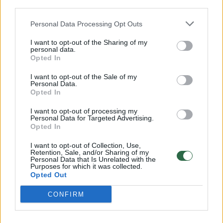
Savaitės vidurys nusimato karštas: temperatūra kils iki
third parties.
32 laipsnių šilumos
Personal Data Processing Opt Outs
Žinios
|
Orai
I want to opt-out of the Sharing of my
personal data.
Opted In
00:00:59
Nufilmavo, kaip patvino Vilniaus Vakarinis aplinkkelis:
vaizdas pribloškia
I want to opt-out of the Sale of my
Personal Data.
Opted In
Žinios
|
Lietuvos diena
I want to opt-out of processing my
Personal Data for Targeted Advertising.
00:00:55
Avarija Vilniuje: į stotelę įsirėžęs automobilis sužalojo
Opted In
dvi moteris
I want to opt-out of Collection, Use,
Retention, Sale, and/or Sharing of my
Žinios
|
Lietuvos diena
Personal Data that Is Unrelated with the
Purposes for which it was collected.
Opted Out
Visi įrašai
CONFIRM