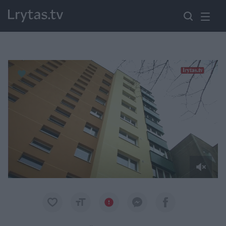
Paremkite Ukrainą