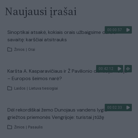
Naujausi įrašai
00:00:57
Sinoptikai atsakė, kokiais orais užbaigsime darbo
savaitę: karščiai atsitrauks
Žinios
|
Orai
00:42:12
Karšta A. Kasparavičiaus ir Ž Pavilionio diskusija: Rusija
– Europos šeimos narė?
Laidos
|
Lietuva tiesiogiai
00:02:33
Dėl rekordiškai žemo Dunojaus vandens lygio –
griežtos priemonės Vengrijoje: turistai įtūžę
Žinios
|
Pasaulis