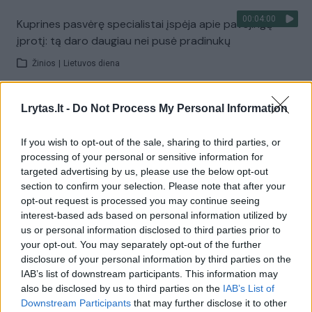
00:04:00
Kuprines pasvėrę specialistai įspėja apie pavojingą
įprotį: tą daro daugiau nei pusė pradinukų
Žinios
|
Lietuvos diena
Lrytas.lt -
Do Not Process My Personal Information
Visi įrašai
If you wish to opt-out of the sale, sharing to third parties, or
processing of your personal or sensitive information for
Žiūrimiausi įrašai
targeted advertising by us, please use the below opt-out
section to confirm your selection. Please note that after your
opt-out request is processed you may continue seeing
interest-based ads based on personal information utilized by
00:00:30
Vaizdai iš tragiškos avarijos Vilniaus r.: dviejų moterų ir
us or personal information disclosed to third parties prior to
vaiko gyvybių išgelbėti nepavyko
your opt-out. You may separately opt-out of the further
disclosure of your personal information by third parties on the
Žinios
|
Lietuvos diena
IAB’s list of downstream participants. This information may
also be disclosed by us to third parties on the
IAB’s List of
Downstream Participants
that may further disclose it to other
00:00:57