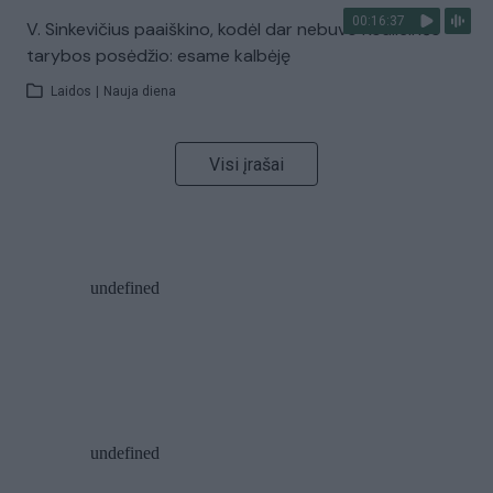
00:16:37
V. Sinkevičius paaiškino, kodėl dar nebuvo Koalicinės
tarybos posėdžio: esame kalbėję
Laidos
|
Nauja diena
Visi įrašai