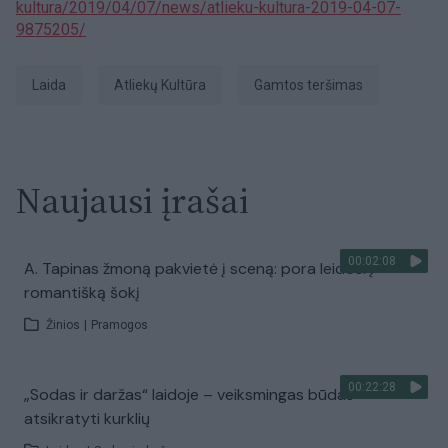
kultura/2019/04/07/news/atlieku-kultura-2019-04-07-
9875205/
laida
Atliekų Kultūra
gamtos teršimas
Naujausi įrašai
00:02:08
A. Tapinas žmoną pakvietė į sceną: pora leidosi į
romantišką šokį
Žinios
|
Pramogos
00:22:28
„Sodas ir daržas“ laidoje – veiksmingas būdas
atsikratyti kurklių