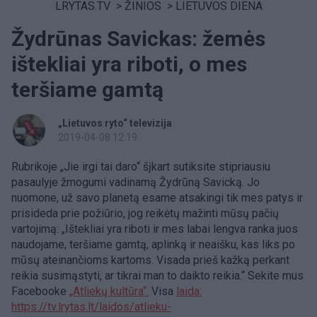
LRYTAS.TV
>
ŽINIOS
>
LIETUVOS DIENA
Žydrūnas Savickas: žemės
ištekliai yra riboti, o mes
teršiame gamtą
„Lietuvos ryto“ televizija
2019-04-08 12:19
Rubrikoje „Jie irgi tai daro“ šįkart sutiksite stipriausiu
pasaulyje žmogumi vadinamą Žydrūną Savicką. Jo
nuomone, už savo planetą esame atsakingi tik mes patys ir
prisideda prie požiūrio, jog reikėtų mažinti mūsų pačių
vartojimą: „Ištekliai yra riboti ir mes labai lengva ranka juos
naudojame, teršiame gamtą, aplinką ir neaišku, kas liks po
mūsų ateinančioms kartoms. Visada prieš kažką perkant
reikia susimąstyti, ar tikrai man to daikto reikia.“ Sekite mus
Facebooke
„Atliekų kultūra“.
Visa
laida:
https://tv.lrytas.lt/laidos/atlieku-