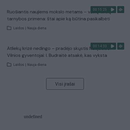
00:15:25
Ruošiantis naujiems mokslo metams – vaikų teisių
tarnybos primena: štai apie ką būtina pasikalbėti
Laidos
|
Nauja diena
00:14:33
Atliekų krizė nedingo – pradėjo skųstis Naujosios
Vilnios gyventojai: I. Budraitė atsakė, kas vyksta
Laidos
|
Nauja diena
Visi įrašai