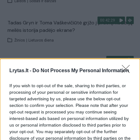
Laidos
|
Sodas ir daržas
00:42:29
Tadas Gryn ir Toma Vaškevičiūtė grįžo į praeitį: kodėl jų
meilės istorija padėjo ekrane?
Žinios
|
Lietuvos diena
00:21:19
„Žinios“ 2026-08-08
Lrytas.lt -
Do Not Process My Personal Information
Laidos
|
Žinios
If you wish to opt-out of the sale, sharing to third parties, or
processing of your personal or sensitive information for
Visi įrašai
targeted advertising by us, please use the below opt-out
section to confirm your selection. Please note that after your
opt-out request is processed you may continue seeing
interest-based ads based on personal information utilized by
Žiūrimiausi įrašai
us or personal information disclosed to third parties prior to
your opt-out. You may separately opt-out of the further
disclosure of your personal information by third parties on the