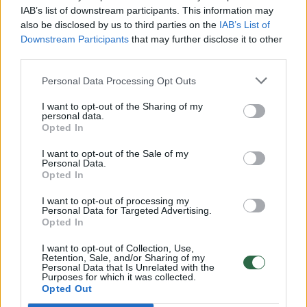
00:00:30
Vaizdai iš tragiškos avarijos Vilniaus r.: dviejų moterų ir
IAB’s list of downstream participants. This information may
also be disclosed by us to third parties on the
IAB’s List of
vaiko gyvybių išgelbėti nepavyko
Downstream Participants
that may further disclose it to other
Žinios
|
Lietuvos diena
third parties.
Personal Data Processing Opt Outs
00:00:57
Savaitės vidurys nusimato karštas: temperatūra kils iki
I want to opt-out of the Sharing of my
32 laipsnių šilumos
personal data.
Opted In
Žinios
|
Orai
I want to opt-out of the Sale of my
Personal Data.
Opted In
00:15:54
V. Zalužno pasisakymą laiko bandymu įsitvirtinti
Ukrainos politikoje: jis yra neteisus
I want to opt-out of processing my
Personal Data for Targeted Advertising.
Opted In
Laidos
|
Nauja diena
I want to opt-out of Collection, Use,
Retention, Sale, and/or Sharing of my
00:00:57
Personal Data that Is Unrelated with the
Sinoptikai atsakė, kokiais orais užbaigsime darbo
Purposes for which it was collected.
savaitę: karščiai atsitrauks
Opted Out