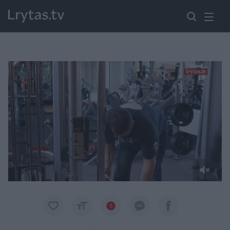
Paremkite Ukrainą