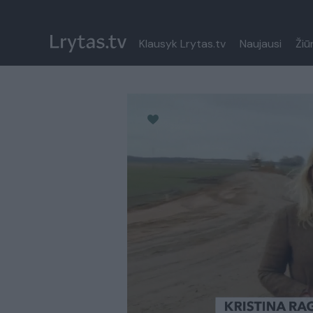
Klausyk Lrytas.tv
Naujausi
Žiū
Paremkite Ukrainą