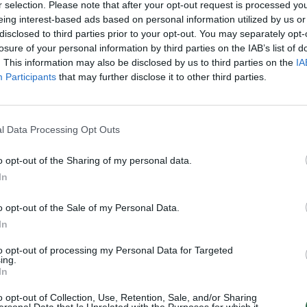
Kelias
Žinios
Naujienos
r selection. Please note that after your opt-out request is processed y
Nuf
eing interest-based ads based on personal information utilized by us or
Vak
disclosed to third parties prior to your opt-out. You may separately opt-
losure of your personal information by third parties on the IAB’s list of
. This information may also be disclosed by us to third parties on the
IA
Participants
that may further disclose it to other third parties.
Visi įrašai
00:21:19
žo į
„Žinios“ 2026-08-08
l Data Processing Opt Outs
jo
Laidos
|
Žinios
o opt-out of the Sharing of my personal data.
In
o opt-out of the Sale of my Personal Data.
In
3:57
00:00:40
 ir
Dronai Vokietijoje kelia vis daugiau
klausimų: du pastebėti virš karinės bazės
to opt-out of processing my Personal Data for Targeted
ing.
u
Žinios
|
Pasaulis
In
o opt-out of Collection, Use, Retention, Sale, and/or Sharing
ersonal Data that Is Unrelated with the Purposes for which it