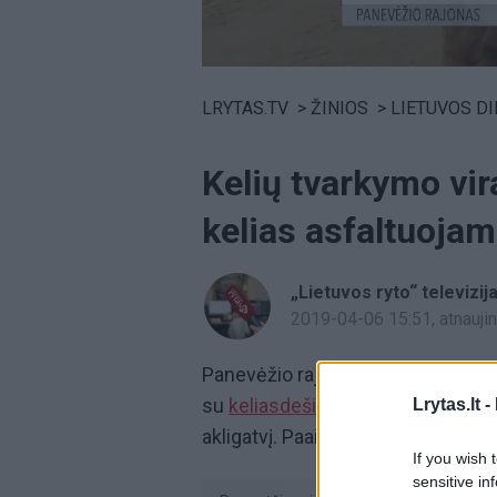
Volume
0%
LRYTAS.TV
>
ŽINIOS
>
LIETUVOS D
Kelių tvarkymo vir
kelias asfaltuoja
„Lietuvos ryto“ televizij
2019-04-06 15:51
, atnauj
Panevėžio rajono gyventojus pri
su
keliasdešimt
sodybų metų metus
Lrytas.lt -
akligatvį. Paaiškėjo, kad remontu
If you wish 
sensitive in