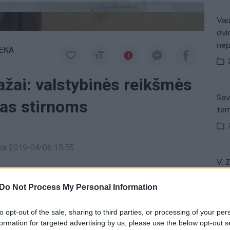
Vaiz
dvi
ne
IENA
ažai: valstybinės reikšmės
Sav
mas stirnoms
tem
a
inta 2019-04-06 15:55
V. 
bloškė asfaltuojamas
kelias
į laukus. Šalia kaimas
įsit
net
 laukia asfalto, tačiau darbai vyksta kelyje į
Do Not Process My Personal Information
ojamas žvyrkelis – valstybinės reikšmės.
to opt-out of the sale, sharing to third parties, or processing of your per
formation for targeted advertising by us, please use the below opt-out s