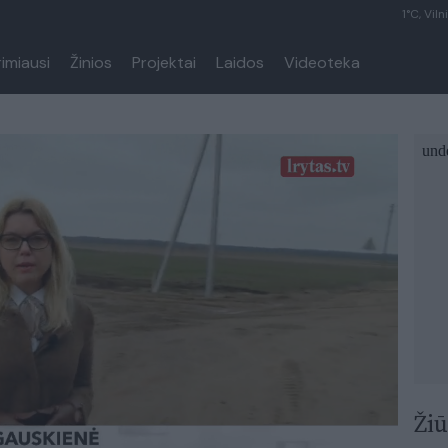
1°C, Viln
rimiausi
Žinios
Projektai
Laidos
Videoteka
Žiū