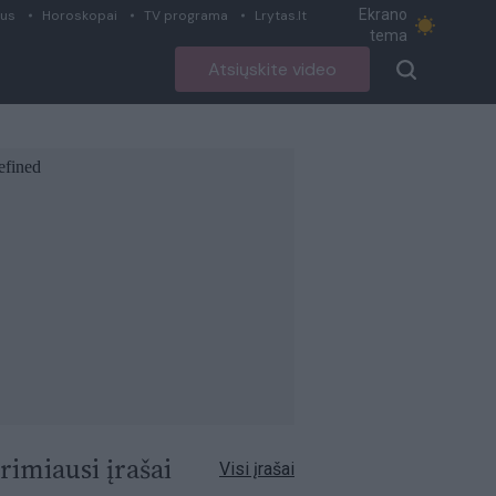
Ekrano
ius
Horoskopai
TV programa
Lrytas.lt
tema
Atsiųskite video
rimiausi įrašai
Visi įrašai