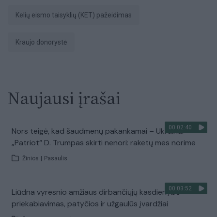
Kelių eismo taisyklių (KET) pažeidimas
kraujo donorystė
Naujausi įrašai
00:02:40
Nors teigė, kad šaudmenų pakankamai – Ukrainai
„Patriot“ D. Trumpas skirti nenori: raketų mes norime
Žinios
|
Pasaulis
00:03:52
Liūdna vyresnio amžiaus dirbančiųjų kasdienybė –
priekabiavimas, patyčios ir užgaulūs įvardžiai