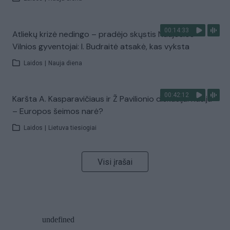
00:14:33
Atliekų krizė nedingo – pradėjo skųstis Naujosios
Vilnios gyventojai: I. Budraitė atsakė, kas vyksta
Laidos
|
Nauja diena
00:42:12
Karšta A. Kasparavičiaus ir Ž Pavilionio diskusija: Rusija
– Europos šeimos narė?
Laidos
|
Lietuva tiesiogiai
Visi įrašai