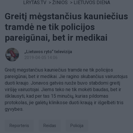
LRYTAS.TV
>
ŽINIOS
>
LIETUVOS DIENA
Greitį mėgstančius kauniečius
tramdė ne tik policijos
pareigūnai, bet ir medikai
„Lietuvos ryto“ televizija
2019-04-05 14:06
Greitį mėgstančius kauniečius tramdė ne tik policijos
pareigūnai, bet ir medikai. Jie ragino skubančius vairuotojus
duoti kraujo. Jonavos gatvės ruože buvo stabdomi greitį
viršiję vairuotojai. Jiems teko ne tik mokėti baudas, bet ir
išklausyti, kad per tas 15 minučių, kurias pildomas
protokolas, jie galėtų klinikose duoti kraują ir išgelbėti tris
gyvybes.
Reporteris
reidas
Policija