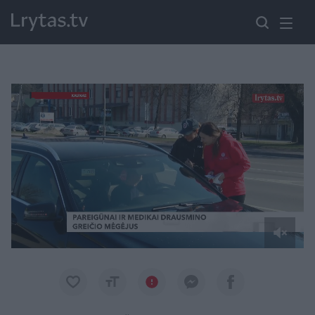
Paremkite Ukrainą