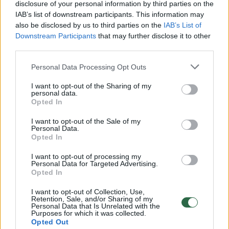
disclosure of your personal information by third parties on the
IAB’s list of downstream participants. This information may
00:00:30
Vaizdai iš tragiškos avarijos Vilniaus r.: dviejų moterų ir
also be disclosed by us to third parties on the
IAB’s List of
vaiko gyvybių išgelbėti nepavyko
Downstream Participants
that may further disclose it to other
third parties.
Žinios
|
Lietuvos diena
Personal Data Processing Opt Outs
00:00:57
Savaitės vidurys nusimato karštas: temperatūra kils iki
I want to opt-out of the Sharing of my
personal data.
32 laipsnių šilumos
Opted In
Žinios
|
Orai
I want to opt-out of the Sale of my
Personal Data.
Opted In
00:00:59
Nufilmavo, kaip patvino Vilniaus Vakarinis aplinkkelis:
I want to opt-out of processing my
vaizdas pribloškia
Personal Data for Targeted Advertising.
Opted In
Žinios
|
Lietuvos diena
I want to opt-out of Collection, Use,
Retention, Sale, and/or Sharing of my
Personal Data that Is Unrelated with the
00:15:54
Purposes for which it was collected.
V. Zalužno pasisakymą laiko bandymu įsitvirtinti
Opted Out
Ukrainos politikoje: jis yra neteisus