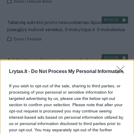
Žinios
|
Lietuvos diena
00:00:29
Tailandą sukrėtė protu nesuvokiamas išpuolis:
paauglys nušovė senelius, 3 mokytojus ir 3 moksleivius
Žinios
|
Pasaulis
00:02:08
Aukštaitijos pučiamųjų orkestras Nyderlanduose
apgynė čempionų vardą
Lrytas.lt -
Do Not Process My Personal Information
Žinios
|
Lietuvos diena
If you wish to opt-out of the sale, sharing to third parties, or
processing of your personal or sensitive information for
Visi įrašai
targeted advertising by us, please use the below opt-out
section to confirm your selection. Please note that after your
opt-out request is processed you may continue seeing
interest-based ads based on personal information utilized by
Žiūrimiausi įrašai
us or personal information disclosed to third parties prior to
your opt-out. You may separately opt-out of the further