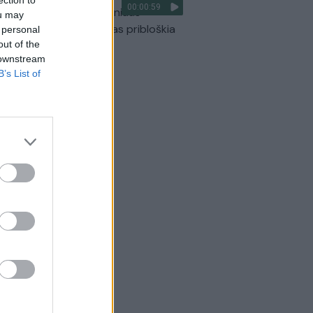
00:00:59
ilmavo, kaip patvino Vilniaus
ou may
arinis aplinkkelis: vaizdas pribloškia
 personal
out of the
Žinios
|
Lietuvos diena
 downstream
B’s List of