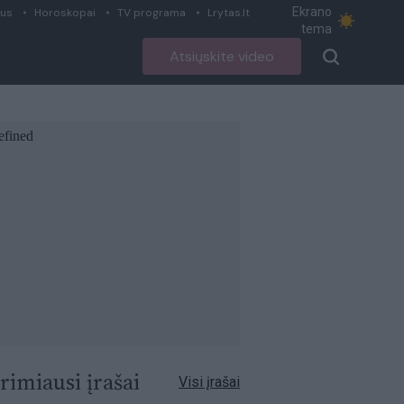
Ekrano
ius
Horoskopai
TV programa
Lrytas.lt
tema
Atsiųskite video
rimiausi įrašai
Visi įrašai