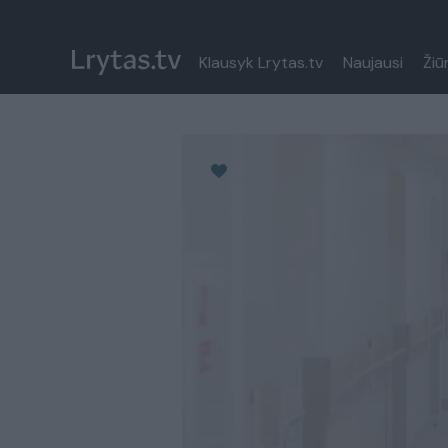
Klausyk Lrytas.tv
Naujausi
Žiū
Paremkite Ukrainą