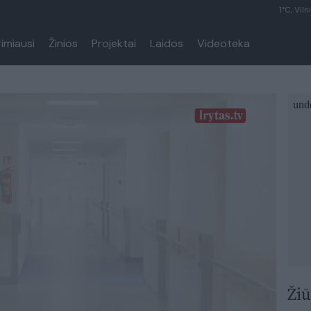
1°C, Viln
rimiausi
Žinios
Projektai
Laidos
Videoteka
Žiū