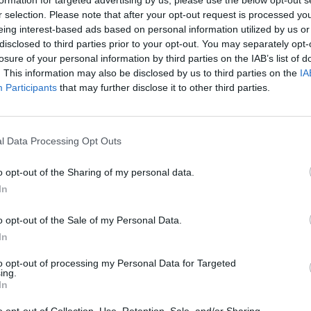
Nuf
r selection. Please note that after your opt-out request is processed y
ant bangos
medikai
apendicitas
Vak
eing interest-based ads based on personal information utilized by us or
disclosed to third parties prior to your opt-out. You may separately opt-
losure of your personal information by third parties on the IAB’s list of
. This information may also be disclosed by us to third parties on the
IA
Participants
that may further disclose it to other third parties.
Visi įrašai
l Data Processing Opt Outs
1:00
00:00:40
lę iš
Avarijos vaizdai Varėnos rajone: po
ų
smūgio automobilis atsidūrė už kelio
o opt-out of the Sharing of my personal data.
In
Žinios
|
Lietuvos diena
o opt-out of the Sale of my Personal Data.
In
1:05
00:01:20
anduo
Politiškai keblus V. Zelenskio vizitas: Serbija
to opt-out of processing my Personal Data for Targeted
žada stiprinti ryšius su Ukraina
ing.
In
Žinios
|
Pasaulis
o opt-out of Collection, Use, Retention, Sale, and/or Sharing