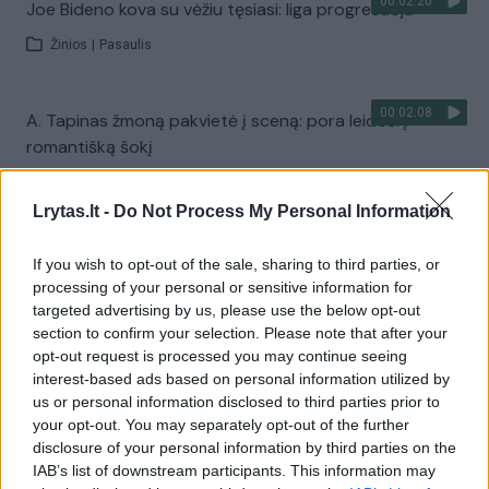
00:02:20
Joe Bideno kova su vėžiu tęsiasi: liga progresuoja
Žinios
|
Pasaulis
00:02:08
A. Tapinas žmoną pakvietė į sceną: pora leidosi į
romantišką šokį
Žinios
|
Pramogos
Lrytas.lt -
Do Not Process My Personal Information
Visi įrašai
If you wish to opt-out of the sale, sharing to third parties, or
processing of your personal or sensitive information for
targeted advertising by us, please use the below opt-out
section to confirm your selection. Please note that after your
Žiūrimiausi įrašai
opt-out request is processed you may continue seeing
interest-based ads based on personal information utilized by
us or personal information disclosed to third parties prior to
your opt-out. You may separately opt-out of the further
00:00:30
Vaizdai iš tragiškos avarijos Vilniaus r.: dviejų moterų ir
disclosure of your personal information by third parties on the
vaiko gyvybių išgelbėti nepavyko
IAB’s list of downstream participants. This information may