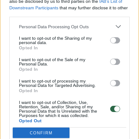
also be disclosed by us to third parties on the
IAB’s List of
Žinios
|
Lietuvos diena
Downstream Participants
that may further disclose it to other
third parties.
00:00:57
Savaitės vidurys nusimato karštas: temperatūra kils iki
Personal Data Processing Opt Outs
32 laipsnių šilumos
I want to opt-out of the Sharing of my
Žinios
|
Orai
personal data.
Opted In
I want to opt-out of the Sale of my
00:15:54
V. Zalužno pasisakymą laiko bandymu įsitvirtinti
Personal Data.
Opted In
Ukrainos politikoje: jis yra neteisus
I want to opt-out of processing my
Laidos
|
Nauja diena
Personal Data for Targeted Advertising.
Opted In
00:00:57
Sinoptikai atsakė, kokiais orais užbaigsime darbo
I want to opt-out of Collection, Use,
Retention, Sale, and/or Sharing of my
savaitę: karščiai atsitrauks
Personal Data that Is Unrelated with the
Purposes for which it was collected.
Žinios
|
Orai
Opted Out
CONFIRM