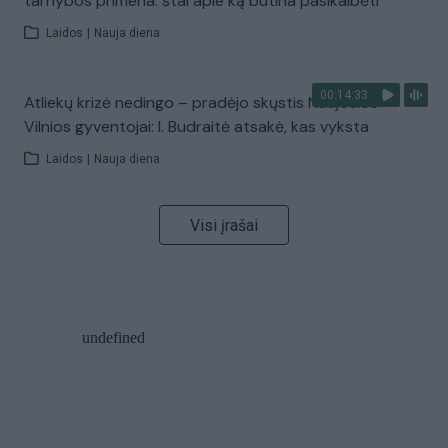
tarnybos primena: štai apie ką būtina pasikalbėti
Laidos
|
Nauja diena
00:14:33
Atliekų krizė nedingo – pradėjo skųstis Naujosios
Vilnios gyventojai: I. Budraitė atsakė, kas vyksta
Laidos
|
Nauja diena
Visi įrašai