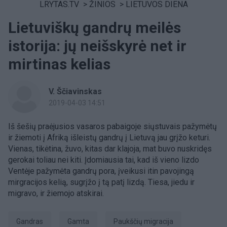
LRYTAS.TV
>
ŽINIOS
>
LIETUVOS DIENA
Lietuviškų gandrų meilės
istorija: jų neišskyrė net ir
mirtinas kelias
V. Ščiavinskas
2019-04-03 14:51
Iš šešių praėjusios vasaros pabaigoje siųstuvais pažymėtų
ir žiemoti į Afriką išleistų gandrų į Lietuvą jau grįžo keturi.
Vienas, tikėtina, žuvo, kitas dar klajoja, mat buvo nuskridęs
gerokai toliau nei kiti. Įdomiausia tai, kad iš vieno lizdo
Ventėje pažymėta gandrų pora, įveikusi itin pavojingą
mirgracijos kelią, sugrįžo į tą patį lizdą. Tiesa, jiedu ir
migravo, ir žiemojo atskirai.
gandras
Gamta
Paukščių migracija