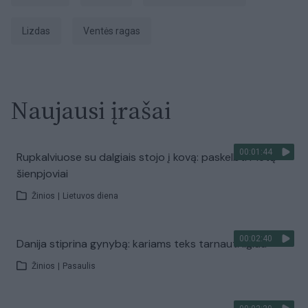
lizdas
Ventės ragas
Naujausi įrašai
00:01:44
Rupkalviuose su dalgiais stojo į kovą: paskelbti Metų
šienpjoviai
Žinios
|
Lietuvos diena
00:02:40
Danija stiprina gynybą: kariams teks tarnauti ilgiau
Žinios
|
Pasaulis