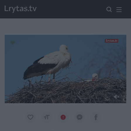
Paremkite Ukrainą