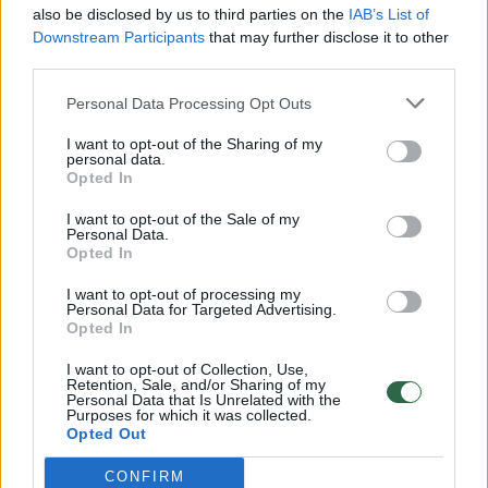
also be disclosed by us to third parties on the
IAB’s List of
Žinios
|
Lietuvos diena
Downstream Participants
that may further disclose it to other
third parties.
00:00:57
Savaitės vidurys nusimato karštas: temperatūra kils iki
Personal Data Processing Opt Outs
32 laipsnių šilumos
I want to opt-out of the Sharing of my
personal data.
Žinios
|
Orai
Opted In
I want to opt-out of the Sale of my
Personal Data.
00:00:59
Nufilmavo, kaip patvino Vilniaus Vakarinis aplinkkelis:
Opted In
vaizdas pribloškia
I want to opt-out of processing my
Žinios
|
Lietuvos diena
Personal Data for Targeted Advertising.
Opted In
I want to opt-out of Collection, Use,
00:15:54
V. Zalužno pasisakymą laiko bandymu įsitvirtinti
Retention, Sale, and/or Sharing of my
Personal Data that Is Unrelated with the
Ukrainos politikoje: jis yra neteisus
Purposes for which it was collected.
Opted Out
Laidos
|
Nauja diena
CONFIRM