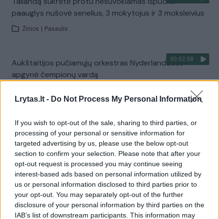
Tailandą sukrėtė protu nesuvokiamas išpuolis:
paauglys nušovė senelius, 3 mokytojus ir 3 moksleivius
Žinios
|
Pasaulis
00:02:08
Aukštaitijos pučiamųjų orkestras Nyderlanduose
apgynė čempionų vardą
Žinios
|
Lietuvos diena
Lrytas.lt -
Do Not Process My Personal Information
Visi įrašai
If you wish to opt-out of the sale, sharing to third parties, or
processing of your personal or sensitive information for
targeted advertising by us, please use the below opt-out
section to confirm your selection. Please note that after your
Žiūrimiausi įrašai
opt-out request is processed you may continue seeing
interest-based ads based on personal information utilized by
us or personal information disclosed to third parties prior to
your opt-out. You may separately opt-out of the further
00:00:30
Vaizdai iš tragiškos avarijos Vilniaus r.: dviejų moterų ir
disclosure of your personal information by third parties on the
vaiko gyvybių išgelbėti nepavyko
IAB’s list of downstream participants. This information may