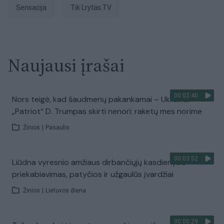
sensacija
tik Lrytas.TV
Naujausi įrašai
00:02:40
Nors teigė, kad šaudmenų pakankamai – Ukrainai
„Patriot“ D. Trumpas skirti nenori: raketų mes norime
Žinios
|
Pasaulis
00:03:52
Liūdna vyresnio amžiaus dirbančiųjų kasdienybė –
priekabiavimas, patyčios ir užgaulūs įvardžiai
Žinios
|
Lietuvos diena
00:00:29