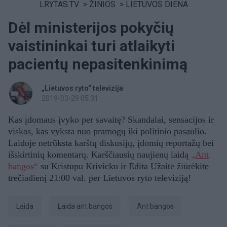
LRYTAS.TV
>
ŽINIOS
>
LIETUVOS DIENA
Dėl ministerijos pokyčių
vaistininkai turi atlaikyti
pacientų nepasitenkinimą
„Lietuvos ryto“ televizija
2019-03-29 05:31
Kas įdomaus įvyko per savaitę? Skandalai, sensacijos ir
viskas, kas vyksta nuo pramogų iki politinio pasaulio.
Laidoje netrūksta karštų diskusijų, įdomių reportažų bei
išskirtinių komentarų. Karščiausių naujienų laidą
„Ant
bangos“
su Kristupu Krivicku ir Edita Užaite žiūrėkite
trečiadienį 21:00 val. per Lietuvos ryto televiziją!
laida
Laida ant bangos
ant bangos