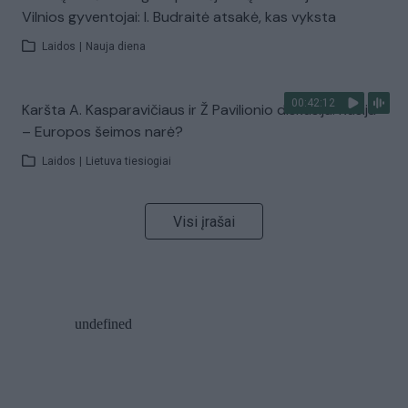
Vilnios gyventojai: I. Budraitė atsakė, kas vyksta
Laidos
|
Nauja diena
00:42:12
Karšta A. Kasparavičiaus ir Ž Pavilionio diskusija: Rusija
– Europos šeimos narė?
Laidos
|
Lietuva tiesiogiai
Visi įrašai