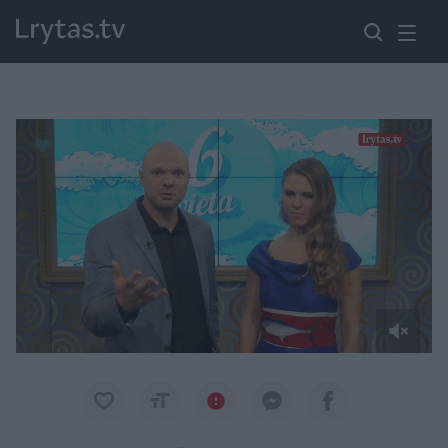
Paremkite Ukrainą