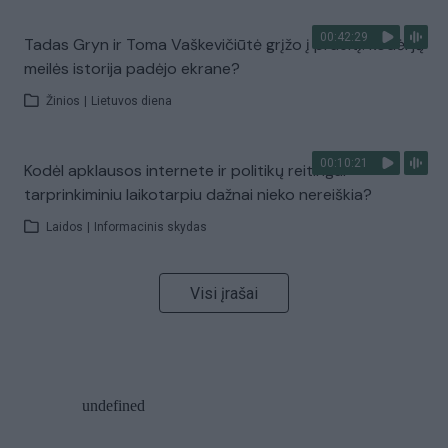
00:42:29
Tadas Gryn ir Toma Vaškevičiūtė grįžo į praeitį: kodėl jų
meilės istorija padėjo ekrane?
Žinios
|
Lietuvos diena
00:10:21
Kodėl apklausos internete ir politikų reitingai
tarprinkiminiu laikotarpiu dažnai nieko nereiškia?
Laidos
|
Informacinis skydas
Visi įrašai