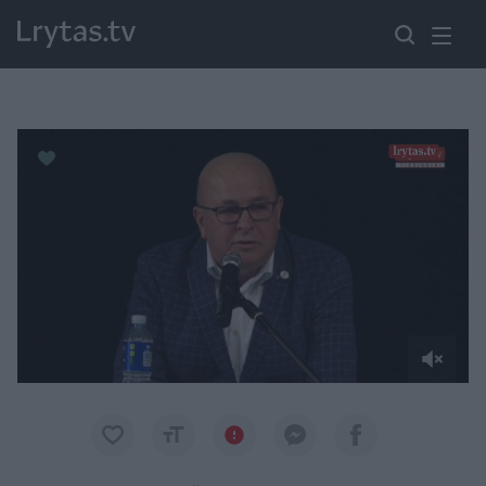
Paremkite Ukrainą