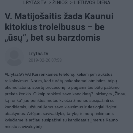
LRYTAS.TV
>
ŽINIOS
>
LIETUVOS DIENA
V. Matijošaitis žada Kaunui
kitokius troleibusus – be
„ūsų“, bet su barzdomis
Lrytas.tv
2019-02-20 07:58
#LrytasGYVAI Kai renkamės telefoną, keliam jam aukštus
reikalavimus. Norim, kad turėtų pakankamai atminties, talpų
akumuliatorių, spartų procesorių, o pagamintas būtų patikimo
prekės ženklo. O kaip renkiesi savo kandidatą? Iniciatyva „Žinau,
ką renku“ jau penktus metus kviečia žmones susipažinti su
kandidatais, užduoti jiems savo klausimus ir tiesiogiai išgirsti
atsakymus.
Artėjant savivaldybių tarybų ir merų rinkimams
kviečiame iš arčiau susipažinti su kandidatais į merus Kauno
miesto savivaldybėje.