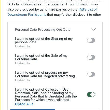
00:00:30
IAB’s list of downstream participants. This information may
Vaizdai iš tragiškos avarijos Vilniaus r.: dviejų moterų ir
also be disclosed by us to third parties on the
IAB’s List of
vaiko gyvybių išgelbėti nepavyko
Downstream Participants
that may further disclose it to other
Žinios
|
Lietuvos diena
third parties.
Personal Data Processing Opt Outs
00:00:57
Savaitės vidurys nusimato karštas: temperatūra kils iki
I want to opt-out of the Sharing of my
32 laipsnių šilumos
personal data.
Opted In
Žinios
|
Orai
I want to opt-out of the Sale of my
Personal Data.
Opted In
00:15:54
V. Zalužno pasisakymą laiko bandymu įsitvirtinti
Ukrainos politikoje: jis yra neteisus
I want to opt-out of processing my
Personal Data for Targeted Advertising.
Opted In
Laidos
|
Nauja diena
I want to opt-out of Collection, Use,
Retention, Sale, and/or Sharing of my
Personal Data that Is Unrelated with the
00:00:57
Sinoptikai atsakė, kokiais orais užbaigsime darbo
Purposes for which it was collected.
savaitę: karščiai atsitrauks
Opted Out