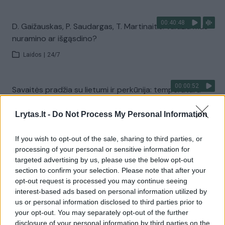
00:40:48
D. Gaižauskas, P. Saudargas, T. Martinaitis: valdžia mus
nuramino ar išgąsdino?
Laidos
|
24/7
00:00:52
Savaitės pradžia su lietumi ir perkūnija: temperatūra
dar sieks 30 laipsnių
Lrytas.lt -
Do Not Process My Personal Information
Žinios
|
Orai
If you wish to opt-out of the sale, sharing to third parties, or
processing of your personal or sensitive information for
Visi įrašai
targeted advertising by us, please use the below opt-out
section to confirm your selection. Please note that after your
opt-out request is processed you may continue seeing
interest-based ads based on personal information utilized by
Žiūrimiausi įrašai
us or personal information disclosed to third parties prior to
your opt-out. You may separately opt-out of the further
disclosure of your personal information by third parties on the