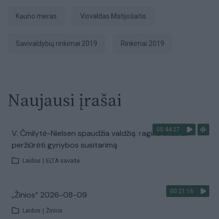
Kauno meras
Visvaldas Matijošaitis
Savivaldybių rinkimai 2019
Rinkimai 2019
Naujausi įrašai
00:44:27
V. Čmilytė-Nielsen spaudžia valdžią: ragina skubiai
peržiūrėti gynybos susitarimą
Laidos
|
ELTA savaitė
00:21:16
„Žinios“ 2026-08-09
Laidos
|
Žinios