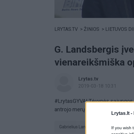
Volume
0%
LRYTAS.TV
>
ŽINIOS
>
LIETUVOS D
G. Landsbergis įve
vienareikšmiška o
Lrytas.tv
2019-03-18 10:31
#LrytasGYVAI Tėvynės sąjungos –
antrojo merų rinkimų turo.
Lrytas.lt -
Gabrielius Landsbergis
Tėvynės
If you wish 
sensitive in