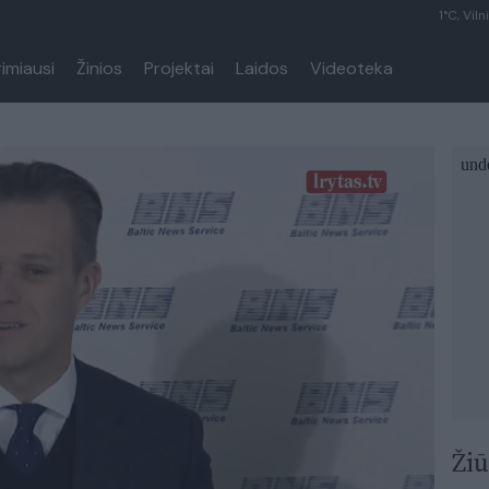
1°C, Viln
rimiausi
Žinios
Projektai
Laidos
Videoteka
Žiū