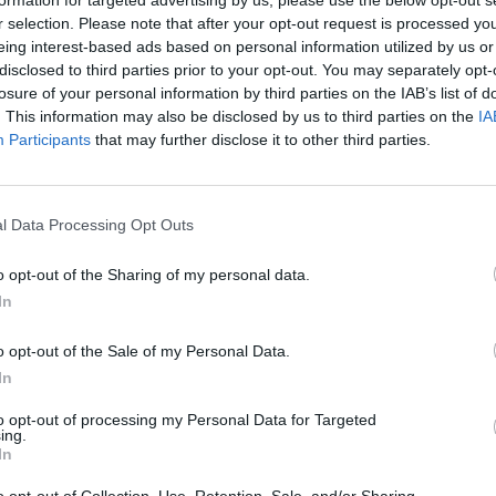
aut
r selection. Please note that after your opt-out request is processed y
eing interest-based ads based on personal information utilized by us or
disclosed to third parties prior to your opt-out. You may separately opt-
losure of your personal information by third parties on the IAB’s list of
. This information may also be disclosed by us to third parties on the
IA
Participants
that may further disclose it to other third parties.
Visi įrašai
l Data Processing Opt Outs
0:57
00:42:12
aigsime
Karšta A. Kasparavičiaus ir Ž Pavilionio
diskusija: Rusija – Europos šeimos narė?
o opt-out of the Sharing of my personal data.
In
Laidos
|
Lietuva tiesiogiai
o opt-out of the Sale of my Personal Data.
2:33
00:04:00
dens
Kuprines pasvėrę specialistai įspėja apie
In
e:
pavojingą įprotį: tą daro daugiau nei pusė
to opt-out of processing my Personal Data for Targeted
pradinukų
ing.
In
Žinios
|
Lietuvos diena
o opt-out of Collection, Use, Retention, Sale, and/or Sharing