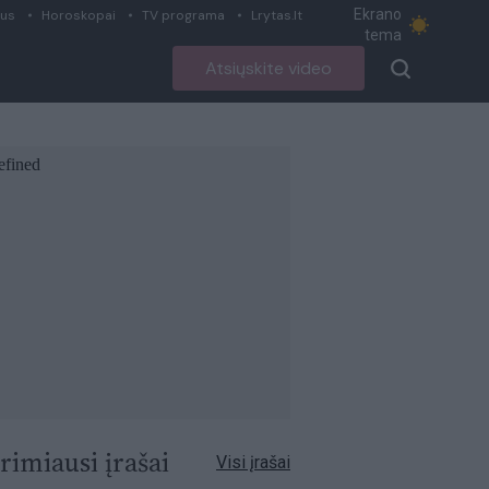
Ekrano
ius
Horoskopai
TV programa
Lrytas.lt
tema
Atsiųskite video
rimiausi įrašai
Visi įrašai