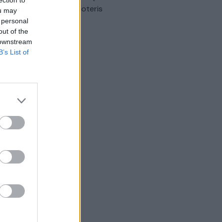
omobilis sužalojo dvi moteris
ou may
 personal
Žinios
|
Lietuvos diena
out of the
 downstream
B’s List of