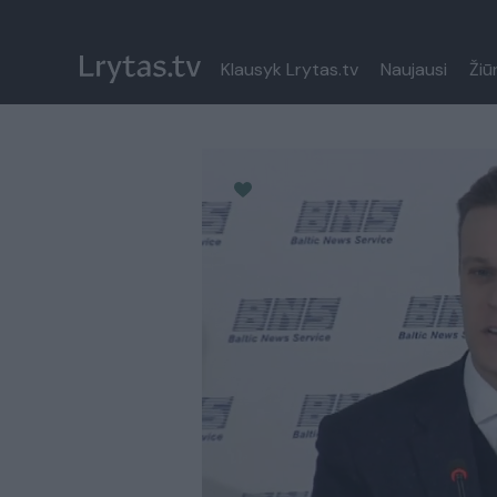
Klausyk Lrytas.tv
Naujausi
Žiū
Paremkite Ukrainą