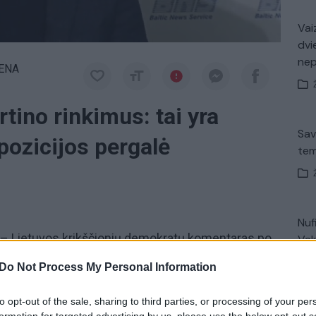
Vaiz
dvi
ne
IENA
rtino rinkimus: tai yra
Sav
pozicijos pergalė
tem
Nuf
 Lietuvos krikščionių demokratų komentaras po
Vak
Do Not Process My Personal Information
 sąjunga-Lietuvos krikščionys demokratai (TS-LKD)
to opt-out of the sale, sharing to third parties, or processing of your per
Avar
formation for targeted advertising by us, please use the below opt-out s