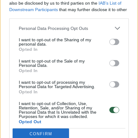
also be disclosed by us to third parties on the
IAB’s List of
Žinios
|
Lietuvos diena
Downstream Participants
that may further disclose it to other
third parties.
00:00:57
Savaitės vidurys nusimato karštas: temperatūra kils iki
Personal Data Processing Opt Outs
32 laipsnių šilumos
I want to opt-out of the Sharing of my
personal data.
Žinios
|
Orai
Opted In
I want to opt-out of the Sale of my
00:00:59
Personal Data.
Nufilmavo, kaip patvino Vilniaus Vakarinis aplinkkelis:
Opted In
vaizdas pribloškia
I want to opt-out of processing my
Žinios
|
Lietuvos diena
Personal Data for Targeted Advertising.
Opted In
I want to opt-out of Collection, Use,
00:00:55
Avarija Vilniuje: į stotelę įsirėžęs automobilis sužalojo
Retention, Sale, and/or Sharing of my
dvi moteris
Personal Data that Is Unrelated with the
Purposes for which it was collected.
Opted Out
Žinios
|
Lietuvos diena
CONFIRM