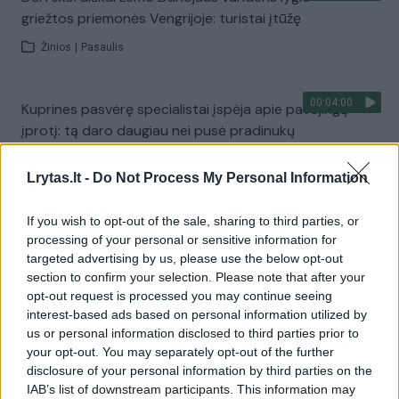
griežtos priemonės Vengrijoje: turistai įtūžę
Žinios
|
Pasaulis
00:04:00
Kuprines pasvėrę specialistai įspėja apie pavojingą
įprotį: tą daro daugiau nei pusė pradinukų
Žinios
|
Lietuvos diena
Lrytas.lt -
Do Not Process My Personal Information
Visi įrašai
If you wish to opt-out of the sale, sharing to third parties, or
processing of your personal or sensitive information for
targeted advertising by us, please use the below opt-out
section to confirm your selection. Please note that after your
Žiūrimiausi įrašai
opt-out request is processed you may continue seeing
interest-based ads based on personal information utilized by
us or personal information disclosed to third parties prior to
your opt-out. You may separately opt-out of the further
00:00:30
Vaizdai iš tragiškos avarijos Vilniaus r.: dviejų moterų ir
disclosure of your personal information by third parties on the
vaiko gyvybių išgelbėti nepavyko
IAB’s list of downstream participants. This information may