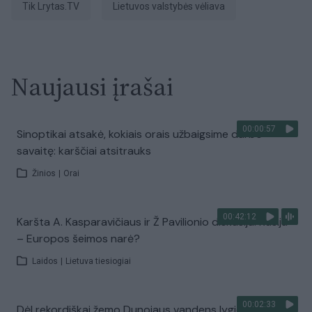
tik Lrytas.TV
Lietuvos valstybės vėliava
Naujausi įrašai
00:00:57
Sinoptikai atsakė, kokiais orais užbaigsime darbo
savaitę: karščiai atsitrauks
Žinios
|
Orai
00:42:12
Karšta A. Kasparavičiaus ir Ž Pavilionio diskusija: Rusija
– Europos šeimos narė?
Laidos
|
Lietuva tiesiogiai
00:02:33
Dėl rekordiškai žemo Dunojaus vandens lygio –