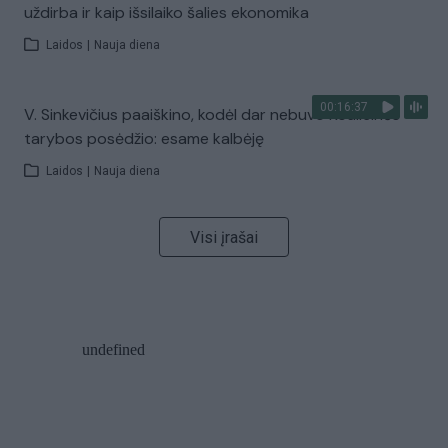
uždirba ir kaip išsilaiko šalies ekonomika
Laidos
|
Nauja diena
00:16:37
V. Sinkevičius paaiškino, kodėl dar nebuvo Koalicinės
tarybos posėdžio: esame kalbėję
Laidos
|
Nauja diena
Visi įrašai