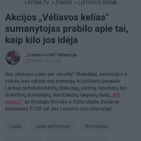
LRYTAS.TV
>
ŽINIOS
>
LIETUVOS DIENA
Akcijos „Vėliavos kelias“
sumanytojas prabilo apie tai,
kaip kilo jos idėja
„Lietuvos ryto“ televizija
2019-03-16 07:24
Kas įdomaus įvyko per savaitę? Skandalai, sensacijos ir
viskas, kas vyksta nuo pramogų iki politinio pasaulio.
Laidoje netrūksta karštų diskusijų, įdomių reportažų bei
išskirtinių komentarų. Karščiausių naujienų laidą
„Ant
bangos“
su Kristupu Krivicku ir Edita Užaite žiūrėkite
trečiadienį 21:00 val. per Lietuvos ryto televiziją!
laida
Laida ant bangos
ant bangos