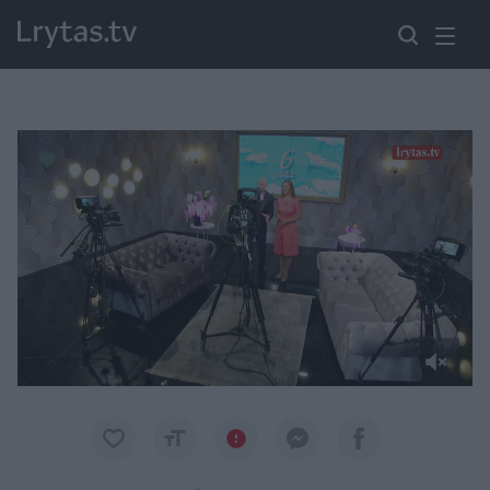
Paremkite Ukrainą