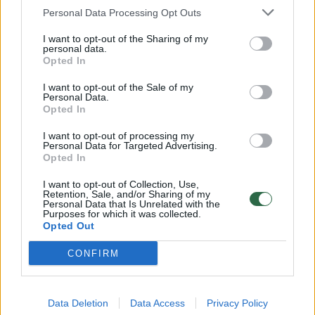
Personal Data Processing Opt Outs
I want to opt-out of the Sharing of my
00:15:54
V. Zalužno pasisakymą laiko bandymu įsitvirtinti
personal data.
Opted In
Ukrainos politikoje: jis yra neteisus
I want to opt-out of the Sale of my
Laidos
|
Nauja diena
Personal Data.
Opted In
00:00:59
Nufilmavo, kaip patvino Vilniaus Vakarinis aplinkkelis:
I want to opt-out of processing my
Personal Data for Targeted Advertising.
vaizdas pribloškia
Opted In
Žinios
|
Lietuvos diena
I want to opt-out of Collection, Use,
Retention, Sale, and/or Sharing of my
Personal Data that Is Unrelated with the
Purposes for which it was collected.
Visi įrašai
Opted Out
CONFIRM
Klausyk Lrytas.TV
Data Deletion
Data Access
Privacy Policy