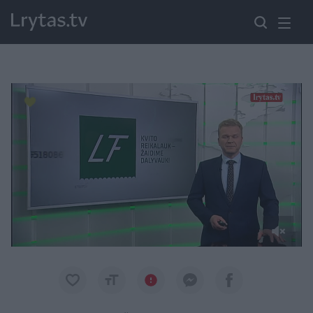
Paremkite Ukrainą