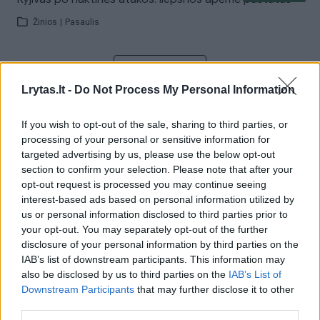
Žinios
|
Pasaulis
Visi įrašai
Lrytas.lt -
Do Not Process My Personal Information
If you wish to opt-out of the sale, sharing to third parties, or
Žiūrimiausi įrašai
processing of your personal or sensitive information for
targeted advertising by us, please use the below opt-out
section to confirm your selection. Please note that after your
opt-out request is processed you may continue seeing
00:00:30
Vaizdai iš tragiškos avarijos Vilniaus r.: dviejų moterų ir
interest-based ads based on personal information utilized by
vaiko gyvybių išgelbėti nepavyko
us or personal information disclosed to third parties prior to
your opt-out. You may separately opt-out of the further
Žinios
|
Lietuvos diena
disclosure of your personal information by third parties on the
IAB’s list of downstream participants. This information may
also be disclosed by us to third parties on the
IAB’s List of
00:00:57
Savaitės vidurys nusimato karštas: temperatūra kils iki
Downstream Participants
that may further disclose it to other
32 laipsnių šilumos
third parties.
Žinios
|
Orai