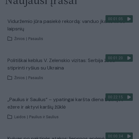
Naujausi įrašai
00:01:05
Viduržemio jūra pasiekė rekordą: vanduo įkaito iki 33
laipsnių
Žinios
|
Pasaulis
00:01:20
Politiškai keblus V. Zelenskio vizitas: Serbija žada
stiprinti ryšius su Ukraina
Žinios
|
Pasaulis
00:22:15
„Paulius ir Saulius“ – ypatingai karšta diena Dzūkijos
ežere ir aktyvi karšių žūklė
Laidos
|
Paulius ir Saulius
00:00:34
Kyjivas po naktinės atakos: liepsnos apėmė pastatus