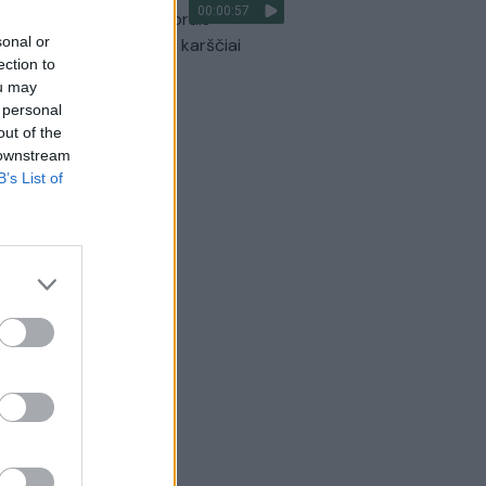
00:00:57
optikai atsakė, kokiais orais
sonal or
aigsime darbo savaitę: karščiai
ection to
itrauks
ou may
Žinios
|
Orai
 personal
out of the
 downstream
B’s List of