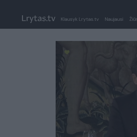
Klausyk Lrytas.tv
Naujausi
Žiū
Paremkite Ukrainą