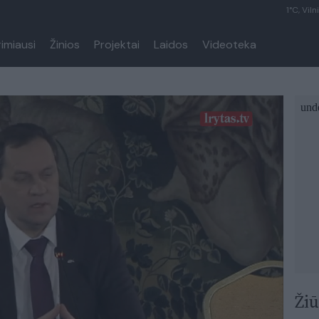
1°C, Viln
rimiausi
Žinios
Projektai
Laidos
Videoteka
Žiū