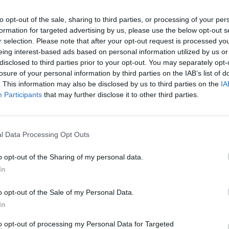
etverius metus jų buvo perpus mažiau. Dėl savivaldybės
Sin
st. politikų, į merus kandidatuoja per 400 asmenų.
to opt-out of the sale, sharing to third parties, or processing of your per
užb
formation for targeted advertising by us, please use the below opt-out s
ats
r selection. Please note that after your opt-out request is processed y
LrytasGYVAI
Savivaldybių rinkimai 2019
eing interest-based ads based on personal information utilized by us or
disclosed to third parties prior to your opt-out. You may separately opt-
losure of your personal information by third parties on the IAB’s list of
. This information may also be disclosed by us to third parties on the
IA
Participants
that may further disclose it to other third parties.
l Data Processing Opt Outs
Visi įrašai
o opt-out of the Sharing of my personal data.
2:08
00:22:28
In
 pora
„Sodas ir daržas“ laidoje – veiksmingas
būdas atsikratyti kurklių
o opt-out of the Sale of my Personal Data.
Laidos
|
Sodas ir daržas
In
to opt-out of processing my Personal Data for Targeted