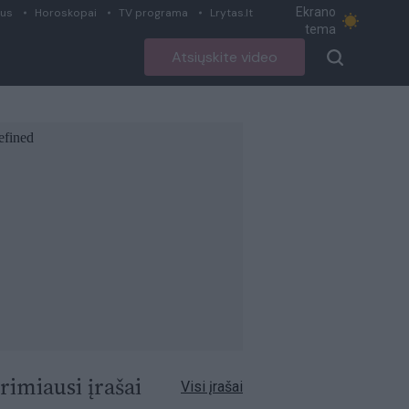
Ekrano
ius
Horoskopai
TV programa
Lrytas.lt
tema
Atsiųskite video
rimiausi įrašai
Visi įrašai