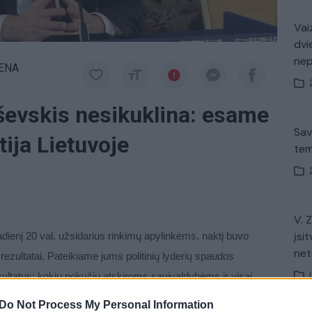
Vaiz
dvi
ne
IENA
evskis nesikuklina: esame
Sav
tija Lietuvoje
tem
a
V. 
įsit
ienį 20 val. užsidarius rinkimų apylinkėms, naktį buvo
net
rezultatai. Pateikiame jums politinių lyderių spaudos
zultatus: kokių pokyčių atskiroms savivaldybėms ir visai
ių tarybų rinkimuose dalyvavo 14 partijų ir net 90
Do Not Process My Personal Information