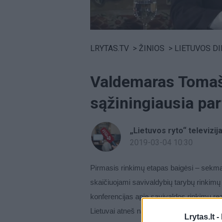
Volume
0%
LRYTAS.TV
>
ŽINIOS
>
LIETUVOS D
Valdemaras Tomaš
sąžiningiausia par
„Lietuvos ryto“ televizij
2019-03-04 10:30
Pirmasis rinkimų etapas baigėsi – sekmad
skaičiuojami savivaldybių tarybų rinkimų 
konferencijas apie savivaldos rinkimų re
Lietuvai atneš naujoji valdžia. Savivaldyb
Lrytas.lt -