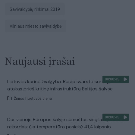
Savivaldybių rinkimai 2019
Vilniaus miesto savivaldybė
Naujausi įrašai
00:00:45
Lietuvos karinė žvalgyba: Rusija svarsto surengti
atakas prieš kritinę infrastruktūrą Baltijos šalyse
Žinios
|
Lietuvos diena
00:00:45
Dar vienoje Europos šalyje sumuštas visų laikų karščio
rekordas: čia temperatūra pasiekė 41,4 laipsnio