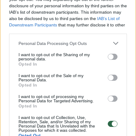
disclosure of your personal information by third parties on the
IAB’s list of downstream participants. This information may
00:00:49
also be disclosed by us to third parties on the
IAB’s List of
Pateikė daugiau detalių apie iš tėvų paimtus šešis
Downstream Participants
that may further disclose it to other
vaikus: jiems kilusi grėsmė
third parties.
Žinios
|
Lietuvos diena
Personal Data Processing Opt Outs
I want to opt-out of the Sharing of my
00:00:30
Vaizdai iš tragiškos avarijos Vilniaus r.: dviejų moterų ir
personal data.
Opted In
vaiko gyvybių išgelbėti nepavyko
I want to opt-out of the Sale of my
Žinios
|
Lietuvos diena
Personal Data.
Opted In
00:00:59
Nufilmavo, kaip patvino Vilniaus Vakarinis aplinkkelis:
I want to opt-out of processing my
Personal Data for Targeted Advertising.
vaizdas pribloškia
Opted In
Žinios
|
Lietuvos diena
I want to opt-out of Collection, Use,
Retention, Sale, and/or Sharing of my
Personal Data that Is Unrelated with the
Purposes for which it was collected.
00:02:01
„Pagarba pirmajai premjerei“: pasidalijo jautriais
Opted Out