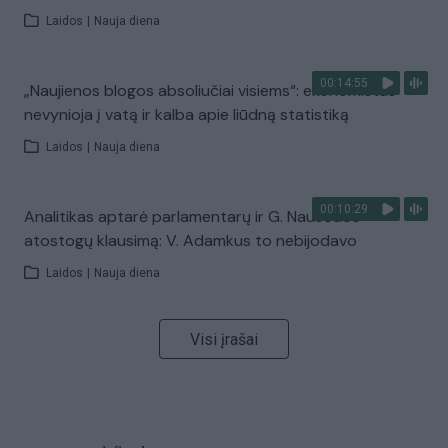
Laidos
|
Nauja diena
00:14:55
„Naujienos blogos absoliučiai visiems“: ekonomistas
nevynioja į vatą ir kalba apie liūdną statistiką
Laidos
|
Nauja diena
00:10:29
Analitikas aptarė parlamentarų ir G. Nausėdos
atostogų klausimą: V. Adamkus to nebijodavo
Laidos
|
Nauja diena
Visi įrašai