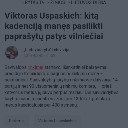
LRYTAS.TV
>
ŽINIOS
>
LIETUVOS DIENA
Viktoras Uspaskich: kitą
kadenciją manęs pasilikti
paprašytų patys vilniečiai
„Lietuvos ryto“ televizija
2019-03-03 21:59
Savivaldos
rinkimai
startavo, išankstiniai balsavimai
prasidėjo trečiadienį, o pagrindinė rinkimų diena –
sekmadienį. Savivaldybių tarybų rinkimuose dalyvauja 14
partijų ir net 90 visuomeninių rinkimų komitetų – prieš
ketverius metus jų buvo perpus mažiau. Dėl savivaldybės
tarybos nario mandato varžosi per 13 tūkst. politikų, į
merus kandidatuoja per 400 asmenų.
Rinkimai
Viktoras Uspaskichas