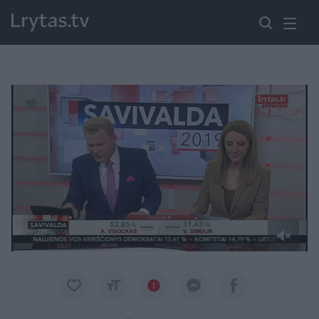
Paremkite Ukrainą