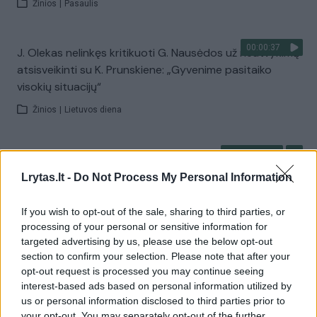
Žinios
|
Pasaulis
00:00:37
J. Olekas nelinkęs kritikuoti G. Nausėdos už neatvykimą
atsisveikinti su K. Prunskiene: „Gyvenime pasitaiko
visokių situacijų“
Žinios
|
Lietuvos diena
00:41:28
L. Kontrimas, A. Lašas, A. Lyberytė: ko nesupranta
Mindaugas Sinkevičius?
Lrytas.lt -
Do Not Process My Personal Information
Laidos
|
Lietuva tiesiogiai
If you wish to opt-out of the sale, sharing to third parties, or
processing of your personal or sensitive information for
targeted advertising by us, please use the below opt-out
Visi įrašai
section to confirm your selection. Please note that after your
opt-out request is processed you may continue seeing
interest-based ads based on personal information utilized by
us or personal information disclosed to third parties prior to
Žiūrimiausi įrašai
your opt-out. You may separately opt-out of the further