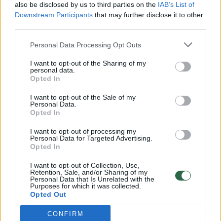
also be disclosed by us to third parties on the
IAB’s List of
Žinios
|
Lietuvos diena
Downstream Participants
that may further disclose it to other
third parties.
00:00:57
Savaitės vidurys nusimato karštas: temperatūra kils iki
Personal Data Processing Opt Outs
32 laipsnių šilumos
I want to opt-out of the Sharing of my
personal data.
Žinios
|
Orai
Opted In
I want to opt-out of the Sale of my
00:15:54
Personal Data.
V. Zalužno pasisakymą laiko bandymu įsitvirtinti
Opted In
Ukrainos politikoje: jis yra neteisus
I want to opt-out of processing my
Laidos
|
Nauja diena
Personal Data for Targeted Advertising.
Opted In
00:00:57
I want to opt-out of Collection, Use,
Sinoptikai atsakė, kokiais orais užbaigsime darbo
Retention, Sale, and/or Sharing of my
savaitę: karščiai atsitrauks
Personal Data that Is Unrelated with the
Purposes for which it was collected.
Opted Out
Žinios
|
Orai
CONFIRM