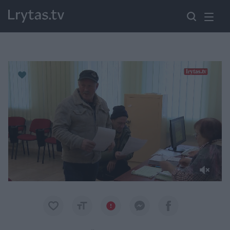
Paremkite Ukrainą