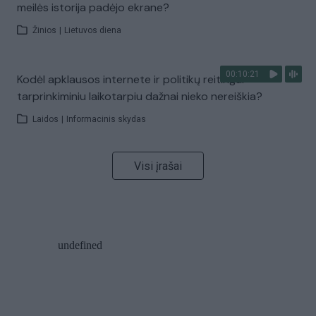
meilės istorija padėjo ekrane?
Žinios
|
Lietuvos diena
00:10:21
Kodėl apklausos internete ir politikų reitingai
tarprinkiminiu laikotarpiu dažnai nieko nereiškia?
Laidos
|
Informacinis skydas
Visi įrašai