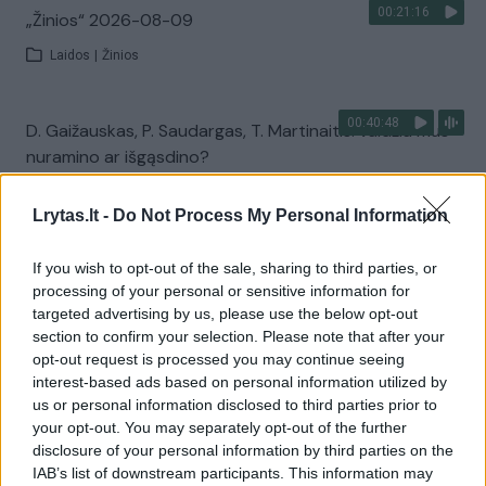
00:21:16
„Žinios“ 2026-08-09
Laidos
|
Žinios
00:40:48
D. Gaižauskas, P. Saudargas, T. Martinaitis: valdžia mus
nuramino ar išgąsdino?
Laidos
|
24/7
Lrytas.lt -
Do Not Process My Personal Information
Visi įrašai
If you wish to opt-out of the sale, sharing to third parties, or
processing of your personal or sensitive information for
targeted advertising by us, please use the below opt-out
section to confirm your selection. Please note that after your
Žiūrimiausi įrašai
opt-out request is processed you may continue seeing
interest-based ads based on personal information utilized by
us or personal information disclosed to third parties prior to
your opt-out. You may separately opt-out of the further
00:00:30
Vaizdai iš tragiškos avarijos Vilniaus r.: dviejų moterų ir
disclosure of your personal information by third parties on the
vaiko gyvybių išgelbėti nepavyko
IAB’s list of downstream participants. This information may