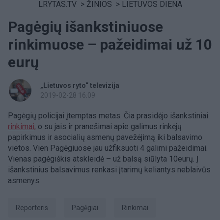
LRYTAS.TV
>
ŽINIOS
>
LIETUVOS DIENA
Pagėgių išankstiniuose
rinkimuose – pažeidimai už 10
eurų
„Lietuvos ryto“ televizija
2019-02-28 16:09
Pagėgių policijai įtemptas metas. Čia prasidėjo išankstiniai
rinkimai,
o su jais ir pranešimai apie galimus rinkėjų
papirkimus ir asocialių asmenų pavežėjimą iki balsavimo
vietos. Vien Pagėgiuose jau užfiksuoti 4 galimi pažeidimai.
Vienas pagėgiškis atskleidė – už balsą siūlyta 10eurų. Į
išankstinius balsavimus renkasi įtarimų keliantys neblaivūs
asmenys.
Reporteris
Pagėgiai
Rinkimai