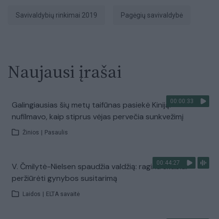
Savivaldybių rinkimai 2019
Pagėgių savivaldybė
Naujausi įrašai
00:00:33
Galingiausias šių metų taifūnas pasiekė Kiniją:
nufilmavo, kaip stiprus vėjas pervečia sunkvežimį
Žinios
|
Pasaulis
00:44:27
V. Čmilytė-Nielsen spaudžia valdžią: ragina skubiai
peržiūrėti gynybos susitarimą
Laidos
|
ELTA savaitė