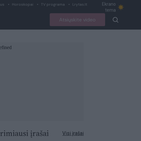
Ekrano
ius
Horoskopai
TV programa
Lrytas.lt
tema
Atsiųskite video
rimiausi įrašai
Visi įrašai