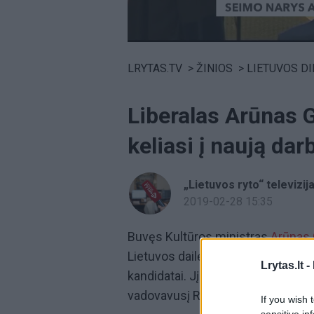
Volume
0%
LRYTAS.TV
>
ŽINIOS
>
LIETUVOS D
Liberalas Arūnas G
keliasi į naują dar
„Lietuvos ryto“ televizij
2019-02-28 15:35
Buvęs Kultūros ministras
Arūnas
Lietuvos dailės muziejaus vadovo
Lrytas.lt -
kandidatai. Jį laimėjęs
Arūnas Ge
vadovavusį Romualdą Budrį.
If you wish 
sensitive in