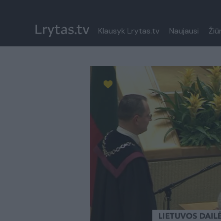
Klausyk Lrytas.tv
Naujausi
Žiū
Paremkite Ukrainą