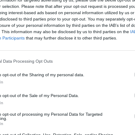
aut
r selection. Please note that after your opt-out request is processed y
 muziejus
Seimas
Konkursas
eing interest-based ads based on personal information utilized by us or
disclosed to third parties prior to your opt-out. You may separately opt-
losure of your personal information by third parties on the IAB’s list of
. This information may also be disclosed by us to third parties on the
IA
Participants
that may further disclose it to other third parties.
Visi įrašai
l Data Processing Opt Outs
0:57
00:42:12
aigsime
Karšta A. Kasparavičiaus ir Ž Pavilionio
diskusija: Rusija – Europos šeimos narė?
o opt-out of the Sharing of my personal data.
In
Laidos
|
Lietuva tiesiogiai
o opt-out of the Sale of my Personal Data.
2:33
00:04:00
dens
Kuprines pasvėrę specialistai įspėja apie
In
e:
pavojingą įprotį: tą daro daugiau nei pusė
to opt-out of processing my Personal Data for Targeted
pradinukų
ing.
In
Žinios
|
Lietuvos diena
o opt-out of Collection, Use, Retention, Sale, and/or Sharing