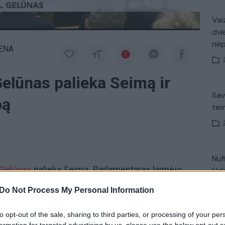
Vaiz
dvi
ne
IENA
elūnas palieka Seimą ir
Sav
bą
tem
a
Nuf
 Gelūnas
palieka Seimą. Parlamentaras laimėjo
Vak
 konkursą. Iš viso konkurse dalyvavo trys
Do Not Process My Personal Information
lūnas
pakeis net 40 metų Dailės Muziejui
to opt-out of the sale, sharing to third parties, or processing of your per
Avar
formation for targeted advertising by us, please use the below opt-out s