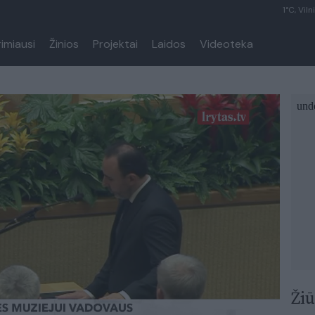
1°C, Viln
rimiausi
Žinios
Projektai
Laidos
Videoteka
Žiū