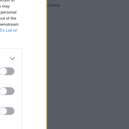
omobilis sužalojo dvi moteris
ou may
 personal
Žinios
|
Lietuvos diena
out of the
 downstream
B’s List of