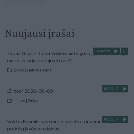
Naujausi įrašai
00:42:29
Tadas Gryn ir Toma Vaškevičiūtė grįžo į praeitį: kodėl jų
meilės istorija padėjo ekrane?
Žinios
|
Lietuvos diena
00:21:19
„Žinios“ 2026-08-08
Laidos
|
Žinios
00:23:57
Vaidas Baumila apie meilės paieškas ir asmeninių
patirčių įkvėptas dainas