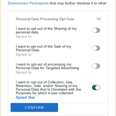
Downstream Participants
that may further disclose it to other
third parties.
00:00:57
Savaitės vidurys nusimato karštas: temperatūra kils iki
Personal Data Processing Opt Outs
32 laipsnių šilumos
Žinios
I want to opt-out of the Sharing of my
|
Orai
personal data.
Opted In
00:15:54
V. Zalužno pasisakymą laiko bandymu įsitvirtinti
I want to opt-out of the Sale of my
Personal Data.
Ukrainos politikoje: jis yra neteisus
Opted In
Laidos
|
Nauja diena
I want to opt-out of processing my
Personal Data for Targeted Advertising.
Opted In
00:00:59
Nufilmavo, kaip patvino Vilniaus Vakarinis aplinkkelis:
I want to opt-out of Collection, Use,
vaizdas pribloškia
Retention, Sale, and/or Sharing of my
Personal Data that Is Unrelated with the
Purposes for which it was collected.
Žinios
|
Lietuvos diena
Opted Out
CONFIRM
Visi įrašai