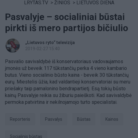
LRYTAS.TV
>
ŽINIOS
>
LIETUVOS DIENA
Pasvalyje – socialiniai būstai
pirkti iš mero partijos bičiulio
„Lietuvos ryto“ televizija
2019-02-27 15:40
Pasvalio savivaldybė iš konservatoriaus vadovaujamos
įmonės už beveik 117 tūkstančių perka 4 vieno kambario
butus. Vieno socialinio būsto kaina - beveik 30 tūkstančių
eurų. Miestelis ūžia, kad valdantieji konservatoriai su meru
priešaky taip pamalonino bendrapartietį. Esą tokių būsto
kainų Pasvalyje reikia su žiburiu paieškoti. Kad savivaldybė
permoka patvirtina ir nekilnojamojo turto specialistai.
Reporteris
Pasvalys
Būstas
Kainos
socialinis būstas