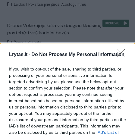
Laidos
|
Pokalbiai prie jūros. Atostogų ritmu
00:00:40
Dronai Vokietijoje kelia vis daugiau klausimų: du
pastebėti virš karinės bazės
Žinios
|
Pasaulis
Lrytas.lt -
Do Not Process My Personal Information
Visi įrašai
If you wish to opt-out of the sale, sharing to third parties, or
processing of your personal or sensitive information for
targeted advertising by us, please use the below opt-out
Žiūrimiausi įrašai
section to confirm your selection. Please note that after your
opt-out request is processed you may continue seeing
interest-based ads based on personal information utilized by
us or personal information disclosed to third parties prior to
00:00:30
Vaizdai iš tragiškos avarijos Vilniaus r.: dviejų moterų ir
your opt-out. You may separately opt-out of the further
vaiko gyvybių išgelbėti nepavyko
disclosure of your personal information by third parties on the
IAB’s list of downstream participants. This information may
Žinios
|
Lietuvos diena
also be disclosed by us to third parties on the
IAB’s List of