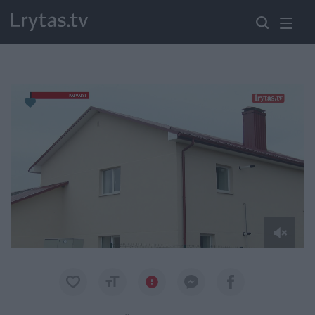
Paremkite Ukrainą