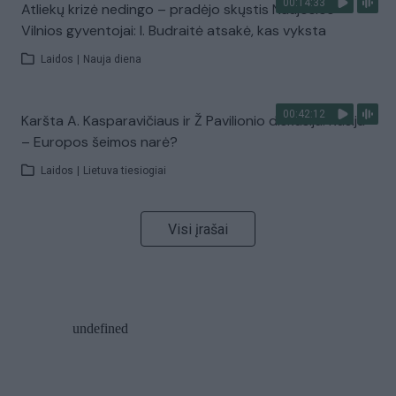
00:14:33
Atliekų krizė nedingo – pradėjo skųstis Naujosios
Vilnios gyventojai: I. Budraitė atsakė, kas vyksta
Laidos
|
Nauja diena
00:42:12
Karšta A. Kasparavičiaus ir Ž Pavilionio diskusija: Rusija
– Europos šeimos narė?
Laidos
|
Lietuva tiesiogiai
Visi įrašai