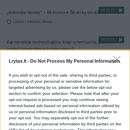
00:22:27
„Kelionės tikslas“ – Birštono ir Širvintų atradimai
Laidos
|
Kelionės tikslas
00:21:56
Kai neveikia technologijos: kaip orientuotis, judėti ir
priimti sprendimus krizės metu?
Laidos
|
Išlikti rytojui
Lrytas.lt -
Do Not Process My Personal Information
If you wish to opt-out of the sale, sharing to third parties, or
Visi įrašai
processing of your personal or sensitive information for
targeted advertising by us, please use the below opt-out
section to confirm your selection. Please note that after your
opt-out request is processed you may continue seeing
Žiūrimiausi įrašai
interest-based ads based on personal information utilized by
us or personal information disclosed to third parties prior to
your opt-out. You may separately opt-out of the further
disclosure of your personal information by third parties on the
00:00:30
Vaizdai iš tragiškos avarijos Vilniaus r.: dviejų moterų ir