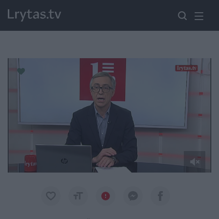
Paremkite Ukrainą