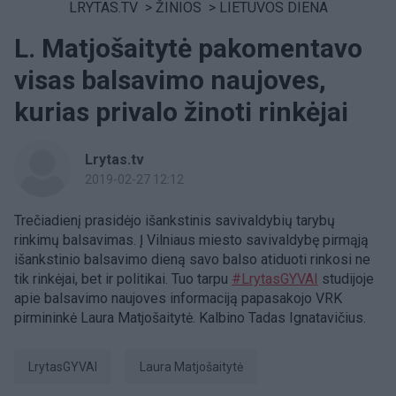
LRYTAS.TV
>
ŽINIOS
>
LIETUVOS DIENA
L. Matjošaitytė pakomentavo
visas balsavimo naujoves,
kurias privalo žinoti rinkėjai
Lrytas.tv
2019-02-27 12:12
Trečiadienį prasidėjo išankstinis savivaldybių tarybų
rinkimų balsavimas. Į Vilniaus miesto savivaldybę pirmąją
išankstinio balsavimo dieną savo balso atiduoti rinkosi ne
tik rinkėjai, bet ir politikai. Tuo tarpu
#LrytasGYVAI
studijoje
apie balsavimo naujoves informaciją papasakojo VRK
pirmininkė Laura Matjošaitytė. Kalbino Tadas Ignatavičius.
LrytasGYVAI
Laura Matjošaitytė