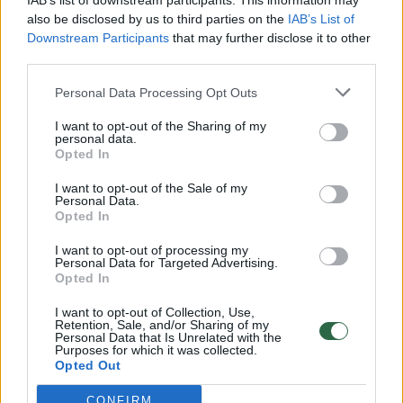
IAB’s list of downstream participants. This information may
vaiko gyvybių išgelbėti nepavyko
also be disclosed by us to third parties on the
IAB’s List of
Downstream Participants
that may further disclose it to other
Žinios
|
Lietuvos diena
third parties.
Personal Data Processing Opt Outs
00:00:57
Savaitės vidurys nusimato karštas: temperatūra kils iki
32 laipsnių šilumos
I want to opt-out of the Sharing of my
personal data.
Žinios
|
Orai
Opted In
I want to opt-out of the Sale of my
Personal Data.
00:15:54
V. Zalužno pasisakymą laiko bandymu įsitvirtinti
Opted In
Ukrainos politikoje: jis yra neteisus
I want to opt-out of processing my
Personal Data for Targeted Advertising.
Laidos
|
Nauja diena
Opted In
I want to opt-out of Collection, Use,
00:00:59
Retention, Sale, and/or Sharing of my
Nufilmavo, kaip patvino Vilniaus Vakarinis aplinkkelis:
Personal Data that Is Unrelated with the
vaizdas pribloškia
Purposes for which it was collected.
Opted Out
Žinios
|
Lietuvos diena
CONFIRM