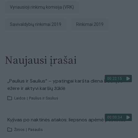
Vyriausioji rinkimų komisija (VRK)
Savivaldybių rinkimai 2019
Rinkimai 2019
Naujausi įrašai
00:22:15
„Paulius ir Saulius“ – ypatingai karšta diena Dzūkijos
ežere ir aktyvi karšių žūklė
Laidos
|
Paulius ir Saulius
00:00:34
Kyjivas po naktinės atakos: liepsnos apėmė pastatus
Žinios
|
Pasaulis