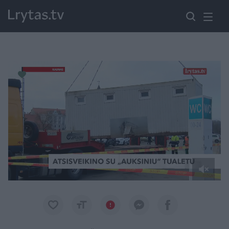
Paremkite Ukrainą