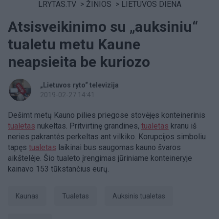
LRYTAS.TV
>
ŽINIOS
>
LIETUVOS DIENA
Atsisveikinimo su „auksiniu“
tualetu metu Kaune
neapsieita be kuriozo
„Lietuvos ryto“ televizija
2019-02-27 14:41
Dešimt metų Kauno pilies priegose stovėjęs konteinerinis
tualetas
nukeltas. Pritvirtinę grandines,
tualetas
kranu iš
neries pakrantės perkeltas ant vilkiko. Korupcijos simboliu
tapęs
tualetas
laikinai bus saugomas kauno švaros
aikštelėje. Šio tualeto įrengimas jūriniame konteineryje
kainavo 153 tūkstančius eurų.
Kaunas
tualetas
auksinis tualetas