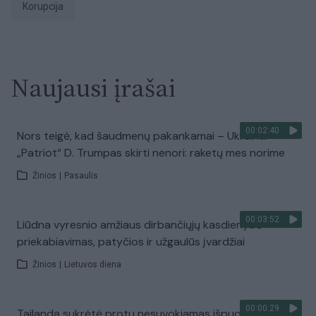
Korupcija
Naujausi įrašai
00:02:40
Nors teigė, kad šaudmenų pakankamai – Ukrainai
„Patriot“ D. Trumpas skirti nenori: raketų mes norime
Žinios
|
Pasaulis
00:03:52
Liūdna vyresnio amžiaus dirbančiųjų kasdienybė –
priekabiavimas, patyčios ir užgaulūs įvardžiai
Žinios
|
Lietuvos diena
00:00:29
Tailandą sukrėtė protu nesuvokiamas išpuolis: