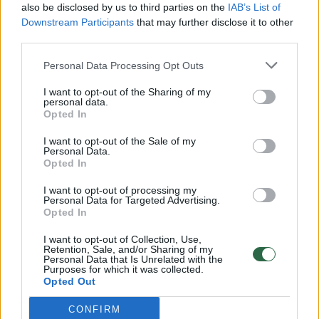
also be disclosed by us to third parties on the
IAB’s List of
Žinios
|
Lietuvos diena
Downstream Participants
that may further disclose it to other
third parties.
00:00:57
Savaitės vidurys nusimato karštas: temperatūra kils iki
Personal Data Processing Opt Outs
32 laipsnių šilumos
I want to opt-out of the Sharing of my
personal data.
Žinios
|
Orai
Opted In
I want to opt-out of the Sale of my
00:00:59
Personal Data.
Nufilmavo, kaip patvino Vilniaus Vakarinis aplinkkelis:
Opted In
vaizdas pribloškia
I want to opt-out of processing my
Žinios
|
Lietuvos diena
Personal Data for Targeted Advertising.
Opted In
I want to opt-out of Collection, Use,
00:15:54
V. Zalužno pasisakymą laiko bandymu įsitvirtinti
Retention, Sale, and/or Sharing of my
Ukrainos politikoje: jis yra neteisus
Personal Data that Is Unrelated with the
Purposes for which it was collected.
Opted Out
Laidos
|
Nauja diena
CONFIRM