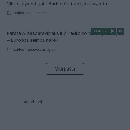
Vilnios gyventojai: I. Budraitė atsakė, kas vyksta
Laidos
|
Nauja diena
00:42:12
Karšta A. Kasparavičiaus ir Ž Pavilionio diskusija: Rusija
– Europos šeimos narė?
Laidos
|
Lietuva tiesiogiai
Visi įrašai