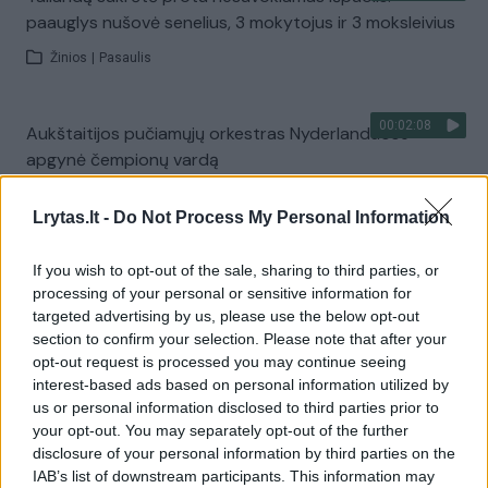
paauglys nušovė senelius, 3 mokytojus ir 3 moksleivius
Žinios
|
Pasaulis
00:02:08
Aukštaitijos pučiamųjų orkestras Nyderlanduose
apgynė čempionų vardą
Žinios
|
Lietuvos diena
Lrytas.lt -
Do Not Process My Personal Information
Visi įrašai
If you wish to opt-out of the sale, sharing to third parties, or
processing of your personal or sensitive information for
targeted advertising by us, please use the below opt-out
section to confirm your selection. Please note that after your
Žiūrimiausi įrašai
opt-out request is processed you may continue seeing
interest-based ads based on personal information utilized by
us or personal information disclosed to third parties prior to
your opt-out. You may separately opt-out of the further
00:00:30
Vaizdai iš tragiškos avarijos Vilniaus r.: dviejų moterų ir
disclosure of your personal information by third parties on the
vaiko gyvybių išgelbėti nepavyko
IAB’s list of downstream participants. This information may