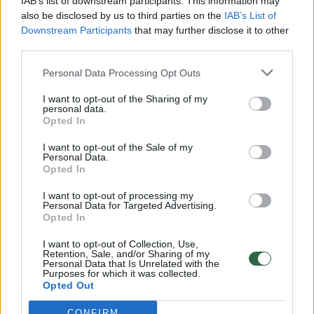
IAB’s list of downstream participants. This information may
vaikus: jiems kilusi grėsmė
also be disclosed by us to third parties on the
IAB’s List of
Downstream Participants
that may further disclose it to other
Žinios
|
Lietuvos diena
third parties.
Personal Data Processing Opt Outs
00:00:30
Vaizdai iš tragiškos avarijos Vilniaus r.: dviejų moterų ir
vaiko gyvybių išgelbėti nepavyko
I want to opt-out of the Sharing of my
personal data.
Žinios
Opted In
|
Lietuvos diena
I want to opt-out of the Sale of my
Personal Data.
00:00:59
Nufilmavo, kaip patvino Vilniaus Vakarinis aplinkkelis:
Opted In
vaizdas pribloškia
I want to opt-out of processing my
Personal Data for Targeted Advertising.
Žinios
|
Lietuvos diena
Opted In
I want to opt-out of Collection, Use,
00:02:01
Retention, Sale, and/or Sharing of my
„Pagarba pirmajai premjerei“: pasidalijo jautriais
Personal Data that Is Unrelated with the
prisiminimais apie Kazimierą Prunskienę
Purposes for which it was collected.
Opted Out
Žinios
|
Lietuvos diena
CONFIRM