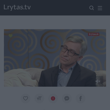
Paremkite Ukrainą