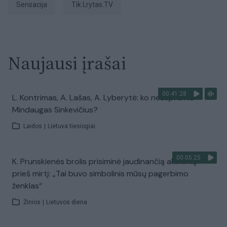
sensacija
tik Lrytas.TV
Naujausi įrašai
00:41:28
L. Kontrimas, A. Lašas, A. Lyberytė: ko nesupranta
Mindaugas Sinkevičius?
Laidos
|
Lietuva tiesiogiai
00:05:25
K. Prunskienės brolis prisiminė jaudinančią akimirką
prieš mirtį: „Tai buvo simbolinis mūsų pagerbimo
ženklas“
Žinios
|
Lietuvos diena