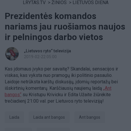
LRYTAS.TV
>
ŽINIOS
>
LIETUVOS DIENA
Prezidentės komandos
nariams jau ruošiamos naujos
ir pelningos darbo vietos
„Lietuvos ryto“ televizija
2019-02-22 05:00
Kas įdomaus įvyko per savaitę? Skandalai, sensacijos ir
viskas, kas vyksta nuo pramogų iki politinio pasaulio.
Laidoje netrūksta karštų diskusijų, įdomių reportažų bei
išskirtinių komentarų. Karščiausių naujienų laidą
„Ant
bangos“
su Kristupu Krivicku ir Edita Užaite žiūrėkite
trečiadienį 21:00 val. per Lietuvos ryto televiziją!
laida
Laida ant bangos
ant bangos