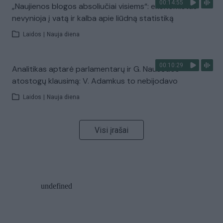
00:14:55
„Naujienos blogos absoliučiai visiems“: ekonomistas
nevynioja į vatą ir kalba apie liūdną statistiką
Laidos
|
Nauja diena
00:10:29
Analitikas aptarė parlamentarų ir G. Nausėdos
atostogų klausimą: V. Adamkus to nebijodavo
Laidos
|
Nauja diena
Visi įrašai