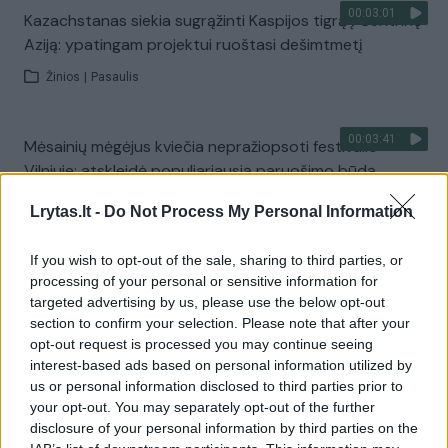
00:03:01
Kazachstanas siekia sugrąžinti Kaspijos tigrą į Centrinę
Aziją: ypatingam projektui ruoštasi dešimtmetį
Žinios
|
Pasaulis
00:03:41
Mėsainių mėgėjus kviečia nepražiopsoti festivalio
Vilniuje: atskleidė populiariausią paruošimo būdą
Žinios
|
Lietuvos diena
Lrytas.lt -
Do Not Process My Personal Information
If you wish to opt-out of the sale, sharing to third parties, or
Visi įrašai
processing of your personal or sensitive information for
targeted advertising by us, please use the below opt-out
section to confirm your selection. Please note that after your
opt-out request is processed you may continue seeing
Žiūrimiausi įrašai
interest-based ads based on personal information utilized by
us or personal information disclosed to third parties prior to
your opt-out. You may separately opt-out of the further
disclosure of your personal information by third parties on the
00:00:49
Pateikė daugiau detalių apie iš tėvų paimtus šešis