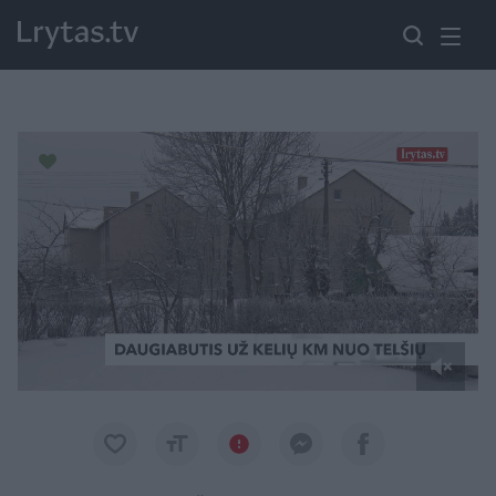
Paremkite Ukrainą