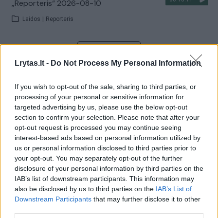
„Reporteris“ 2026-08-10
Laidos
|
Reporteris
Visi įrašai
Lrytas.lt -
Do Not Process My Personal Information
If you wish to opt-out of the sale, sharing to third parties, or
Žiūrimiausi įrašai
processing of your personal or sensitive information for
targeted advertising by us, please use the below opt-out
section to confirm your selection. Please note that after your
opt-out request is processed you may continue seeing
00:00:30
Vaizdai iš tragiškos avarijos Vilniaus r.: dviejų moterų ir
interest-based ads based on personal information utilized by
vaiko gyvybių išgelbėti nepavyko
us or personal information disclosed to third parties prior to
your opt-out. You may separately opt-out of the further
Žinios
|
Lietuvos diena
disclosure of your personal information by third parties on the
IAB’s list of downstream participants. This information may
also be disclosed by us to third parties on the
IAB’s List of
00:00:57
Savaitės vidurys nusimato karštas: temperatūra kils iki
Downstream Participants
that may further disclose it to other
32 laipsnių šilumos
third parties.