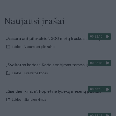
Naujausi įrašai
00:22:15
„Vasara ant piliakalnio“: 300 metų freskos Lietuvoje
Laidos
|
Vasara ant piliakalnio
00:22:48
„Sveikatos kodas“. Kada sėdėjimas tampa liga?
Laidos
|
Sveikatos kodas
00:40:15
„Šiandien kimba“. Popietinė lydekų ir ešerių paieška
Laidos
|
Šiandien kimba
00:18:11