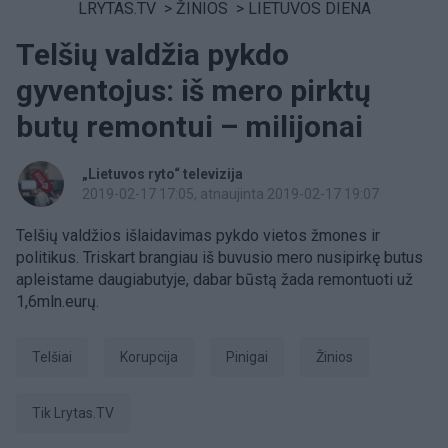
LRYTAS.TV
>
ŽINIOS
>
LIETUVOS DIENA
Telšių valdžia pykdo
gyventojus: iš mero pirktų
butų remontui – milijonai
„Lietuvos ryto“ televizija
2019-02-17 17:05
, atnaujinta 2019-02-17 19:07
Telšių valdžios išlaidavimas pykdo vietos žmones ir
politikus. Triskart brangiau iš buvusio mero nusipirkę butus
apleistame daugiabutyje, dabar būstą žada remontuoti už
1,6mln.eurų.
Telšiai
Korupcija
Pinigai
Žinios
tik Lrytas.TV