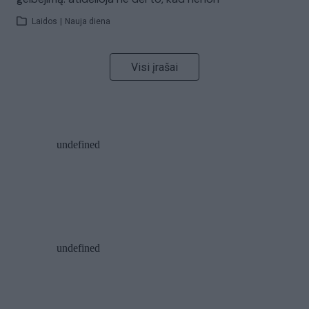
Laidos
|
Nauja diena
Visi įrašai