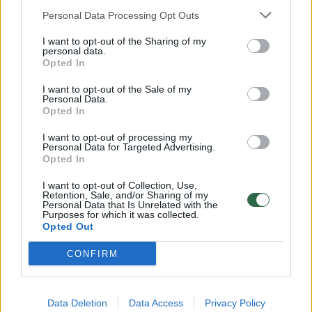
Žinios
|
Orai
Personal Data Processing Opt Outs
I want to opt-out of the Sharing of my
00:15:54
personal data.
V. Zalužno pasisakymą laiko bandymu įsitvirtinti
Opted In
Ukrainos politikoje: jis yra neteisus
I want to opt-out of the Sale of my
Laidos
|
Nauja diena
Personal Data.
Opted In
00:00:57
I want to opt-out of processing my
Sinoptikai atsakė, kokiais orais užbaigsime darbo
Personal Data for Targeted Advertising.
savaitę: karščiai atsitrauks
Opted In
Žinios
|
Orai
I want to opt-out of Collection, Use,
Retention, Sale, and/or Sharing of my
Personal Data that Is Unrelated with the
Purposes for which it was collected.
Visi įrašai
Opted Out
CONFIRM
Klausyk Lrytas.TV
Data Deletion
Data Access
Privacy Policy