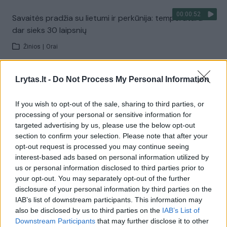
00:00:52
Savaitės pradžia su lietumi ir perkūnija: temperatūra
dar sieks 30 laipsnių
Žinios
|
Orai
Lrytas.lt -
Do Not Process My Personal Information
Visi įrašai
If you wish to opt-out of the sale, sharing to third parties, or
processing of your personal or sensitive information for
Žiūrimiausi įrašai
targeted advertising by us, please use the below opt-out
section to confirm your selection. Please note that after your
opt-out request is processed you may continue seeing
interest-based ads based on personal information utilized by
00:00:30
Vaizdai iš tragiškos avarijos Vilniaus r.: dviejų moterų ir
us or personal information disclosed to third parties prior to
vaiko gyvybių išgelbėti nepavyko
your opt-out. You may separately opt-out of the further
disclosure of your personal information by third parties on the
Žinios
|
Lietuvos diena
IAB’s list of downstream participants. This information may
also be disclosed by us to third parties on the
IAB’s List of
Downstream Participants
that may further disclose it to other
00:00:57