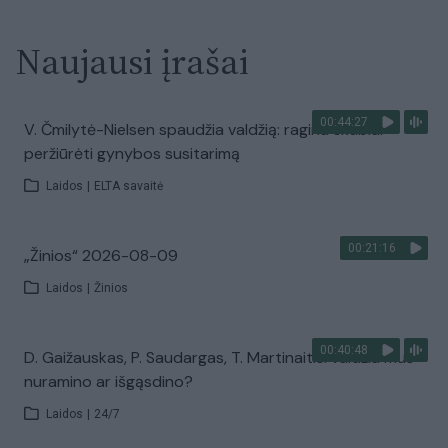
Naujausi įrašai
00:44:27
V. Čmilytė-Nielsen spaudžia valdžią: ragina skubiai
peržiūrėti gynybos susitarimą
Laidos
|
ELTA savaitė
00:21:16
„Žinios“ 2026-08-09
Laidos
|
Žinios
00:40:48
D. Gaižauskas, P. Saudargas, T. Martinaitis: valdžia mus
nuramino ar išgąsdino?
Laidos
|
24/7