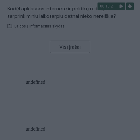
00:10:21
Kodėl apklausos internete ir politikų reitingai
tarprinkiminiu laikotarpiu dažnai nieko nereiškia?
Laidos
|
Informacinis skydas
Visi įrašai