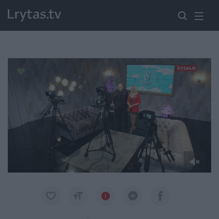
Paremkite Ukrainą