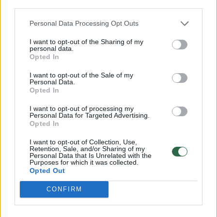
Savaitės vidurys nusimato karštas: temperatūra kils iki
third parties.
32 laipsnių šilumos
Personal Data Processing Opt Outs
Žinios
|
Orai
I want to opt-out of the Sharing of my
personal data.
Opted In
00:15:54
V. Zalužno pasisakymą laiko bandymu įsitvirtinti
Ukrainos politikoje: jis yra neteisus
I want to opt-out of the Sale of my
Personal Data.
Opted In
Laidos
|
Nauja diena
I want to opt-out of processing my
Personal Data for Targeted Advertising.
00:00:57
Sinoptikai atsakė, kokiais orais užbaigsime darbo
Opted In
savaitę: karščiai atsitrauks
I want to opt-out of Collection, Use,
Retention, Sale, and/or Sharing of my
Žinios
|
Orai
Personal Data that Is Unrelated with the
Purposes for which it was collected.
Opted Out
Visi įrašai
CONFIRM