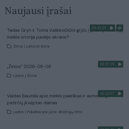
Naujausi įrašai
00:42:29
Tadas Gryn ir Toma Vaškevičiūtė grįžo į praeitį: kodėl jų
meilės istorija padėjo ekrane?
Žinios
|
Lietuvos diena
00:21:19
„Žinios“ 2026-08-08
Laidos
|
Žinios
00:23:57
Vaidas Baumila apie meilės paieškas ir asmeninių
patirčių įkvėptas dainas
Laidos
|
Pokalbiai prie jūros. Atostogų ritmu