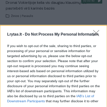
00:00:40
Dronai Vokietijoje kelia vis daugiau klausimų: du
pastebėti virš karinės bazės
Žinios
|
Pasaulis
Visi įrašai
Lrytas.lt -
Do Not Process My Personal Information
If you wish to opt-out of the sale, sharing to third parties, or
processing of your personal or sensitive information for
Žiūrimiausi įrašai
targeted advertising by us, please use the below opt-out
section to confirm your selection. Please note that after your
opt-out request is processed you may continue seeing
00:00:30
interest-based ads based on personal information utilized by
Vaizdai iš tragiškos avarijos Vilniaus r.: dviejų moterų ir
us or personal information disclosed to third parties prior to
vaiko gyvybių išgelbėti nepavyko
your opt-out. You may separately opt-out of the further
Žinios
|
Lietuvos diena
disclosure of your personal information by third parties on the
IAB’s list of downstream participants. This information may
also be disclosed by us to third parties on the
IAB’s List of
00:00:57
Downstream Participants
that may further disclose it to other
Savaitės vidurys nusimato karštas: temperatūra kils iki
third parties.