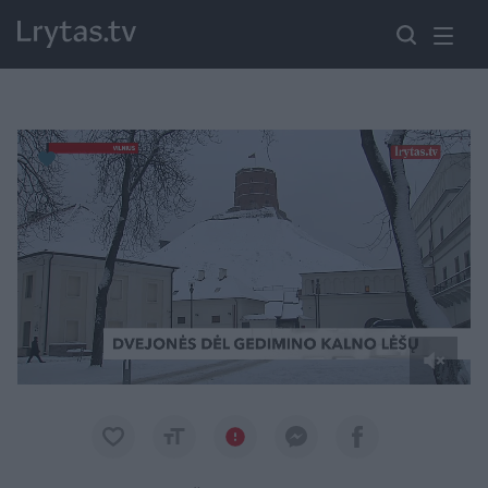
Paremkite Ukrainą