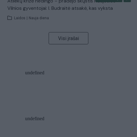
Atliekų krizė nedingo – pradėjo skųstis Naujosios
Vilnios gyventojai: I. Budraitė atsakė, kas vyksta
Laidos
|
Nauja diena
Visi įrašai