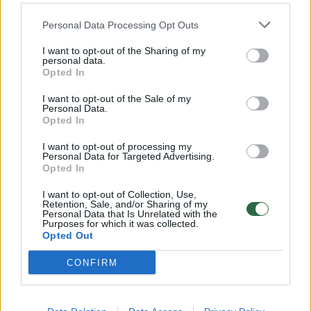
32 laipsnių šilumos
Personal Data Processing Opt Outs
Žinios
|
Orai
I want to opt-out of the Sharing of my
personal data.
00:15:54
V. Zalužno pasisakymą laiko bandymu įsitvirtinti
Opted In
Ukrainos politikoje: jis yra neteisus
I want to opt-out of the Sale of my
Personal Data.
Laidos
|
Nauja diena
Opted In
I want to opt-out of processing my
00:00:59
Personal Data for Targeted Advertising.
Nufilmavo, kaip patvino Vilniaus Vakarinis aplinkkelis:
Opted In
vaizdas pribloškia
I want to opt-out of Collection, Use,
Žinios
|
Lietuvos diena
Retention, Sale, and/or Sharing of my
Personal Data that Is Unrelated with the
Purposes for which it was collected.
Opted Out
Visi įrašai
CONFIRM