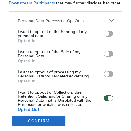
Downstream Participants
that may further disclose it to other
third parties.
00:00:30
Vaizdai iš tragiškos avarijos Vilniaus r.: dviejų moterų ir
vaiko gyvybių išgelbėti nepavyko
Personal Data Processing Opt Outs
Žinios
|
Lietuvos diena
I want to opt-out of the Sharing of my
personal data.
Opted In
00:00:59
Nufilmavo, kaip patvino Vilniaus Vakarinis aplinkkelis:
I want to opt-out of the Sale of my
Personal Data.
vaizdas pribloškia
Opted In
Žinios
|
Lietuvos diena
I want to opt-out of processing my
Personal Data for Targeted Advertising.
Opted In
00:02:01
„Pagarba pirmajai premjerei“: pasidalijo jautriais
I want to opt-out of Collection, Use,
prisiminimais apie Kazimierą Prunskienę
Retention, Sale, and/or Sharing of my
Personal Data that Is Unrelated with the
Purposes for which it was collected.
Žinios
|
Lietuvos diena
Opted Out
CONFIRM
Visi įrašai