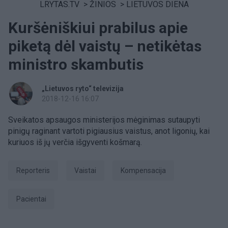
LRYTAS.TV
>
ŽINIOS
>
LIETUVOS DIENA
Kuršėniškiui prabilus apie
piketą dėl vaistų – netikėtas
ministro skambutis
„Lietuvos ryto“ televizija
2018-12-16 16:07
Sveikatos apsaugos ministerijos mėginimas sutaupyti
pinigų raginant vartoti pigiausius vaistus, anot ligonių, kai
kuriuos iš jų verčia išgyventi košmarą.
Reporteris
Vaistai
kompensacija
pacientai