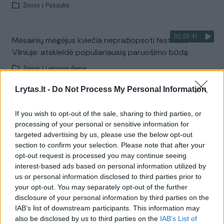
Žinios
|
Pasaulis
00:03:41
Mėsainių mėgėjus kviečia nepražiopsoti festivalio
Vilniuje: atskleidė populiariausią paruošimo būdą
Žinios
|
Lietuvos diena
Lrytas.lt -
Do Not Process My Personal Information
Visi įrašai
If you wish to opt-out of the sale, sharing to third parties, or
processing of your personal or sensitive information for
targeted advertising by us, please use the below opt-out
Žiūrimiausi įrašai
section to confirm your selection. Please note that after your
opt-out request is processed you may continue seeing
interest-based ads based on personal information utilized by
us or personal information disclosed to third parties prior to
00:00:49
Pateikė daugiau detalių apie iš tėvų paimtus šešis
your opt-out. You may separately opt-out of the further
vaikus: jiems kilusi grėsmė
disclosure of your personal information by third parties on the
IAB’s list of downstream participants. This information may
Žinios
|
Lietuvos diena
also be disclosed by us to third parties on the
IAB’s List of