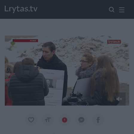
Paremkite Ukrainą