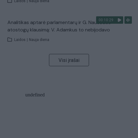
Laidos
|
Nauja diena
00:10:29
Analitikas aptarė parlamentarų ir G. Nausėdos
atostogų klausimą: V. Adamkus to nebijodavo
Laidos
|
Nauja diena
Visi įrašai