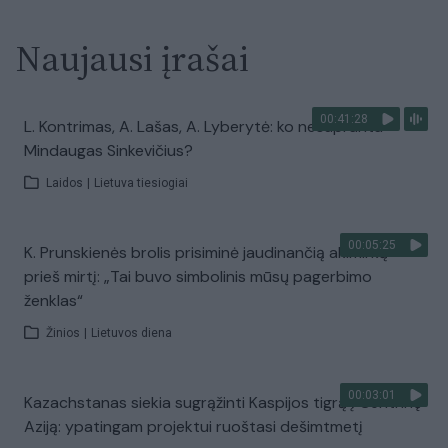
Naujausi įrašai
00:41:28
L. Kontrimas, A. Lašas, A. Lyberytė: ko nesupranta
Mindaugas Sinkevičius?
Laidos
|
Lietuva tiesiogiai
00:05:25
K. Prunskienės brolis prisiminė jaudinančią akimirką
prieš mirtį: „Tai buvo simbolinis mūsų pagerbimo
ženklas“
Žinios
|
Lietuvos diena
00:03:01
Kazachstanas siekia sugrąžinti Kaspijos tigrą į Centrinę
Aziją: ypatingam projektui ruoštasi dešimtmetį