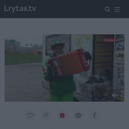
Paremkite Ukrainą