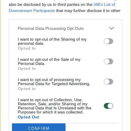
also be disclosed by us to third parties on the
IAB’s List of
Žinios
|
Lietuvos diena
Downstream Participants
that may further disclose it to other
third parties.
00:00:30
Personal Data Processing Opt Outs
Vaizdai iš tragiškos avarijos Vilniaus r.: dviejų moterų ir
vaiko gyvybių išgelbėti nepavyko
I want to opt-out of the Sharing of my
personal data.
Žinios
|
Lietuvos diena
Opted In
I want to opt-out of the Sale of my
Personal Data.
00:00:59
Nufilmavo, kaip patvino Vilniaus Vakarinis aplinkkelis:
Opted In
vaizdas pribloškia
I want to opt-out of processing my
Žinios
|
Lietuvos diena
Personal Data for Targeted Advertising.
Opted In
I want to opt-out of Collection, Use,
00:02:01
„Pagarba pirmajai premjerei“: pasidalijo jautriais
Retention, Sale, and/or Sharing of my
Personal Data that Is Unrelated with the
prisiminimais apie Kazimierą Prunskienę
Purposes for which it was collected.
Opted Out
Žinios
|
Lietuvos diena
CONFIRM