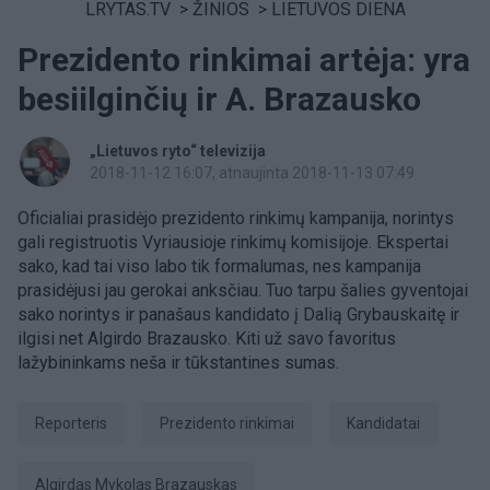
LRYTAS.TV
>
ŽINIOS
>
LIETUVOS DIENA
Prezidento rinkimai artėja: yra
besiilginčių ir A. Brazausko
„Lietuvos ryto“ televizija
2018-11-12 16:07
, atnaujinta 2018-11-13 07:49
Oficialiai prasidėjo prezidento rinkimų kampanija, norintys
gali registruotis Vyriausioje rinkimų komisijoje. Ekspertai
sako, kad tai viso labo tik formalumas, nes kampanija
prasidėjusi jau gerokai anksčiau. Tuo tarpu šalies gyventojai
sako norintys ir panašaus kandidato į Dalią Grybauskaitę ir
ilgisi net Algirdo Brazausko. Kiti už savo favoritus
lažybininkams neša ir tūkstantines sumas.
Reporteris
prezidento rinkimai
kandidatai
Algirdas Mykolas Brazauskas