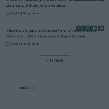
Ukrainos politikoje: jis yra neteisus
Laidos
|
Nauja diena
00:14:55
„Naujienos blogos absoliučiai visiems“: ekonomistas
nevynioja į vatą ir kalba apie liūdną statistiką
Laidos
|
Nauja diena
Visi įrašai