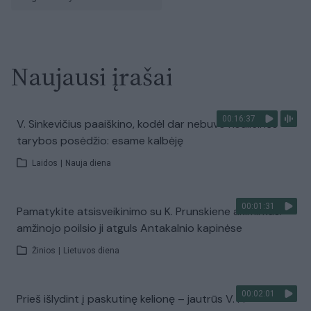
Naujausi įrašai
00:16:37
V. Sinkevičius paaiškino, kodėl dar nebuvo Koalicinės
tarybos posėdžio: esame kalbėję
Laidos
|
Nauja diena
00:01:31
Pamatykite atsisveikinimo su K. Prunskiene akimirkas:
amžinojo poilsio ji atguls Antakalnio kapinėse
Žinios
|
Lietuvos diena
00:02:01
Prieš išlydint į paskutinę kelionę – jautrūs V. P.