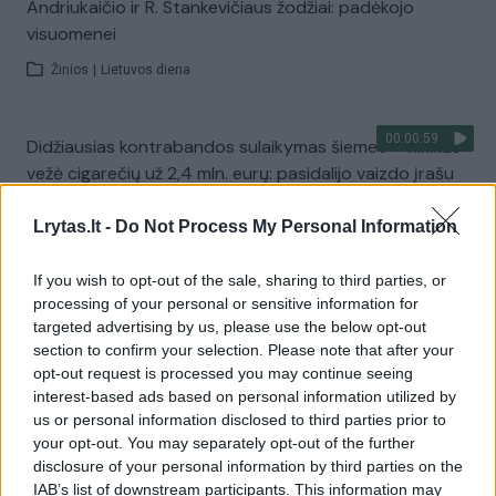
Andriukaičio ir R. Stankevičiaus žodžiai: padėkojo
visuomenei
Žinios
|
Lietuvos diena
00:00:59
Didžiausias kontrabandos sulaikymas šiemet – vilkikas
vežė cigarečių už 2,4 mln. eurų: pasidalijo vaizdo įrašu
Žinios
|
Kriminalai
Lrytas.lt -
Do Not Process My Personal Information
If you wish to opt-out of the sale, sharing to third parties, or
Visi įrašai
processing of your personal or sensitive information for
targeted advertising by us, please use the below opt-out
section to confirm your selection. Please note that after your
opt-out request is processed you may continue seeing
Žiūrimiausi įrašai
interest-based ads based on personal information utilized by
us or personal information disclosed to third parties prior to
your opt-out. You may separately opt-out of the further
00:00:49
Pateikė daugiau detalių apie iš tėvų paimtus šešis
disclosure of your personal information by third parties on the
IAB’s list of downstream participants. This information may
vaikus: jiems kilusi grėsmė