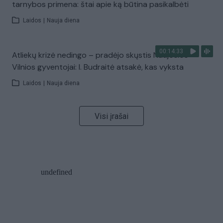
tarnybos primena: štai apie ką būtina pasikalbėti
Laidos
|
Nauja diena
00:14:33
Atliekų krizė nedingo – pradėjo skųstis Naujosios
Vilnios gyventojai: I. Budraitė atsakė, kas vyksta
Laidos
|
Nauja diena
Visi įrašai