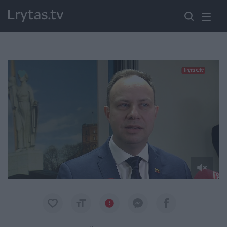
Paremkite Ukrainą