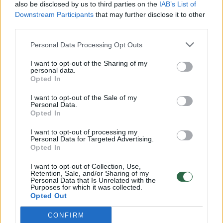
also be disclosed by us to third parties on the
IAB’s List of
Žinios
|
Lietuvos diena
Downstream Participants
that may further disclose it to other
third parties.
00:00:57
Savaitės vidurys nusimato karštas: temperatūra kils iki
Personal Data Processing Opt Outs
32 laipsnių šilumos
I want to opt-out of the Sharing of my
personal data.
Žinios
|
Orai
Opted In
I want to opt-out of the Sale of my
00:15:54
V. Zalužno pasisakymą laiko bandymu įsitvirtinti
Personal Data.
Opted In
Ukrainos politikoje: jis yra neteisus
I want to opt-out of processing my
Laidos
|
Nauja diena
Personal Data for Targeted Advertising.
Opted In
00:00:57
I want to opt-out of Collection, Use,
Sinoptikai atsakė, kokiais orais užbaigsime darbo
Retention, Sale, and/or Sharing of my
savaitę: karščiai atsitrauks
Personal Data that Is Unrelated with the
Purposes for which it was collected.
Opted Out
Žinios
|
Orai
CONFIRM