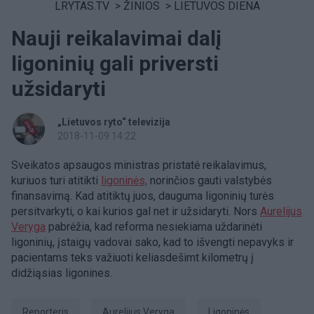
LRYTAS.TV
>
ŽINIOS
>
LIETUVOS DIENA
Nauji reikalavimai dalį
ligoninių gali priversti
užsidaryti
„Lietuvos ryto“ televizija
2018-11-09 14:22
Sveikatos apsaugos ministras pristatė reikalavimus,
kuriuos turi atitikti
ligoninės,
norinčios gauti valstybės
finansavimą. Kad atitiktų juos, dauguma ligoninių turės
persitvarkyti, o kai kurios gal net ir užsidaryti. Nors
Aurelijus
Veryga
pabrėžia, kad reforma nesiekiama uždarinėti
ligoninių, įstaigų vadovai sako, kad to išvengti nepavyks ir
pacientams teks važiuoti keliasdešimt kilometrų į
didžiąsias ligonines.
Reporteris
Aurelijus Veryga
ligoninės