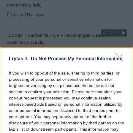
romantišką šokį
Žinios
|
Pramogos
00:22:28
„Sodas ir daržas“ laidoje – veiksmingas būdas
atsikratyti kurklių
Laidos
|
Sodas ir daržas
Lrytas.lt -
Do Not Process My Personal Information
Visi įrašai
If you wish to opt-out of the sale, sharing to third parties, or
processing of your personal or sensitive information for
targeted advertising by us, please use the below opt-out
section to confirm your selection. Please note that after your
Žiūrimiausi įrašai
opt-out request is processed you may continue seeing
interest-based ads based on personal information utilized by
us or personal information disclosed to third parties prior to
your opt-out. You may separately opt-out of the further
00:00:30
Vaizdai iš tragiškos avarijos Vilniaus r.: dviejų moterų ir
disclosure of your personal information by third parties on the
vaiko gyvybių išgelbėti nepavyko
IAB’s list of downstream participants. This information may