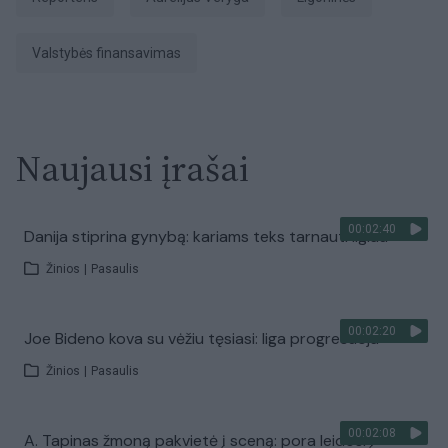
valstybės finansavimas
Naujausi įrašai
00:02:40
Danija stiprina gynybą: kariams teks tarnauti ilgiau
Žinios
|
Pasaulis
00:02:20
Joe Bideno kova su vėžiu tęsiasi: liga progresuoja
Žinios
|
Pasaulis
00:02:08
A. Tapinas žmoną pakvietė į sceną: pora leidosi į