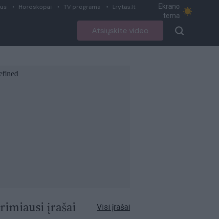
Ekrano
ius
Horoskopai
TV programa
Lrytas.lt
tema
Atsiųskite video
rimiausi įrašai
Visi įrašai