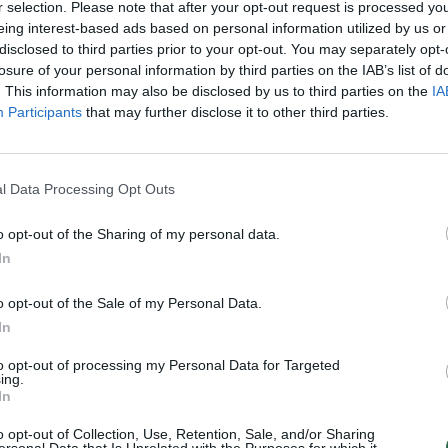
su šešėliu
auklė
brangimas
r selection. Please note that after your opt-out request is processed y
įsit
eing interest-based ads based on personal information utilized by us or
net
disclosed to third parties prior to your opt-out. You may separately opt-
losure of your personal information by third parties on the IAB’s list of
. This information may also be disclosed by us to third parties on the
IA
Participants
that may further disclose it to other third parties.
Visi įrašai
3:52
00:00:29
ų
Tailandą sukrėtė protu nesuvokiamas
l Data Processing Opt Outs
ios ir
išpuolis: paauglys nušovė senelius, 3
mokytojus ir 3 moksleivius
o opt-out of the Sharing of my personal data.
In
Žinios
|
Pasaulis
o opt-out of the Sale of my Personal Data.
In
2:08
00:01:33
Savaitgalis bus ramus ir saulėtas: lietaus
ardą
beveik nenumatoma
to opt-out of processing my Personal Data for Targeted
ing.
Žinios
|
Orai
In
o opt-out of Collection, Use, Retention, Sale, and/or Sharing
ersonal Data that Is Unrelated with the Purposes for which it