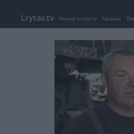
Klausyk Lrytas.tv
Naujausi
Žiū
Paremkite Ukrainą