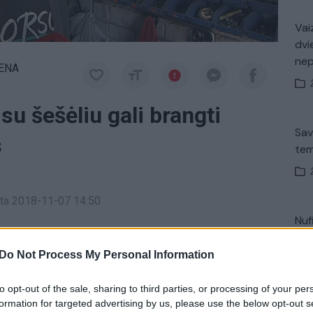
Vaiz
dvi
ne
IENA
su šešėliu gali brangti
Sav
s
tem
a
inta 2018-11-07 14:50
Nuf
ę ekonomiką gali gerokai pabranginti automobilių,
Vak
 Finansų ministerija siūlo meistrams ir
auklėms
Do Not Process My Personal Information
is.
to opt-out of the sale, sharing to third parties, or processing of your per
formation for targeted advertising by us, please use the below opt-out s
V. 