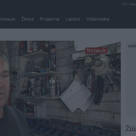
1°C, Viln
rimiausi
Žinios
Projektai
Laidos
Videoteka
Žiū