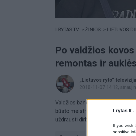
Volume
0%
LRYTAS.TV
>
ŽINIOS
>
LIETUVOS D
Po valdžios kovos 
remontas ir auklė
„Lietuvos ryto“ televizij
2018-11-07 14:12
, atnauj
Valdžios bandymai mažinti šešėlin
būsto meistrų ir auklių paslaugas.
Lrytas.lt -
uždrausti dirbti su verslo liudijima
If you wish 
sensitive in